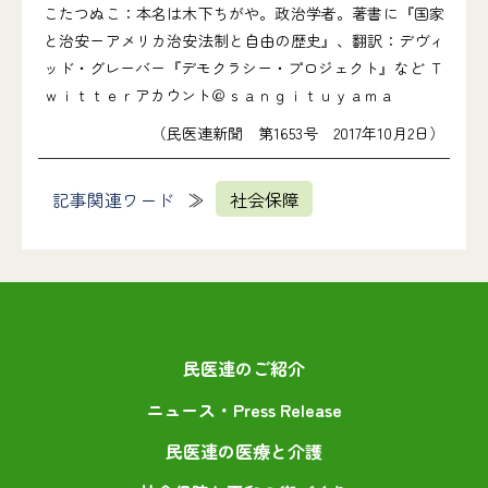
こたつぬこ：本名は木下ちがや。政治学者。著書に『国家
と治安ーアメリカ治安法制と自由の歴史』、翻訳：デヴィ
ッド・グレーバー『デモクラシー・プロジェクト』など Ｔ
ｗｉｔｔｅｒアカウント＠ｓａｎｇｉｔｕｙａｍａ
（民医連新聞 第1653号 2017年10月2日）
記事関連ワード
社会保障
民医連のご紹介
ニュース・Press Release
民医連の医療と介護