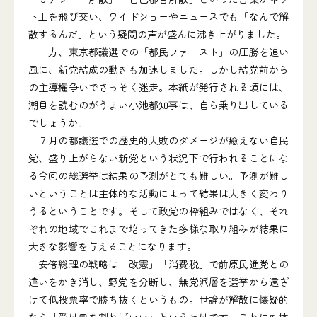
ト上を飛び交い、ワイドショーやニュースでも「なんで解
散するんだ」という疑問の声が盛んに沸き上がりました。
一方、東京都議選での「都民ファースト」の圧勝を追い
風に、新党結成の動きも加速しました。しかし結党前から
の主導権争いでさっそく迷走。本紙が発行される頃には、
潮目を読むのがうまい小池都知事は、自ら乗り出している
でしょうか。
７月の都議選での歴史的大敗のダメージが癒えない自民
党、盛り上がらない新党という状況下で行われることにな
る今回の総選挙は結果の予測がとても難しい。予測が難し
いということは主体的な活動によって結果は大きく変わり
うるということです。そして政党の枠組みではなく、それ
ぞれの地域でこれまで培ってきた多様な取り組みが結果に
大きな影響を与えることになります。
安倍総理の戦略は「改憲」「消費税」で前原民進党との
違いをかき消し、野党を分断し、無党派層を選挙から遠ざ
けて低投票率で勝ち抜くというもの。世論が解散に懐疑的