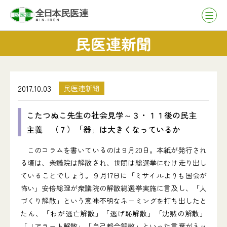
民医連新聞
2017.10.03
民医連新聞
こたつぬこ先生の社会見学～３・１１後の民主
主義 （７）「器」は大きくなっているか
このコラムを書いているのは９月20日。本紙が発行され
る頃は、衆議院は解散され、世間は総選挙にむけ走り出し
ていることでしょう。９月17日に「ミサイルよりも国会が
怖い」安倍総理が衆議院の解散総選挙実施に言及し、「人
づくり解散」という意味不明なネーミングを打ち出したと
たん、「わが逃亡解散」「逃げ恥解散」「沈黙の解散」
「Ｊアラート解散」「自己都合解散」といった言葉がネッ