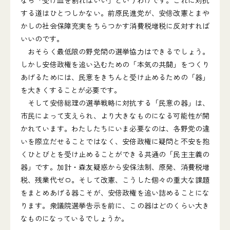
なら「受け皿を割ればいい」というわけです。これに対抗
する道はひとつしかない。前原民進党が、安倍改憲とまや
かしの社会保障充実をちらつかす消費税増税に反対すれば
いいのです。
おそらく最低限の野党間の選挙協力はできるでしょう。
しかし安倍政権を追い込むための「本気の共闘」をつくり
あげるためには、民意をきちんと受け止めるための「器」
を大きくすることが必要です。
そして安倍総理の選挙戦略に対抗する「民意の器」は、
市民によって支えられ、より大きなものになる可能性が開
かれています。わたしたちにいま必要なのは、各野党の違
いを際立だせることではなく、安倍政権に疑問と不安を抱
くひとびとを受け止めることができる共通の「民主主義の
器」です。加計・森友疑惑から安保法制、原発、消費税増
税、残業代ゼロ。そして改憲、こうした個々の重大な課題
をまとめあげる器こそが、安倍政権を追い詰めることにな
ります。衆議院選挙告示を前に、この器はどのくらい大き
なものになっているでしょうか。