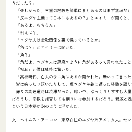
うだった？」
「楽しかった」三重の経験を簡単にまとめるのはまず無理だと
「反ユダヤ主義って日本にもあるの？」とエイミーが聞くと、
「あるよ、もちろん」
「例えば？」
「ユダヤ人は金融関係を裏で操っているとか」
「角は？」とエイミーは聞いた。
「角？」
「角だよ。ユダヤ人は悪魔のように角があるって言われたこと
「初耳」と僕は純粋に驚いた。
「高校時代、白人の子に角はあるか聞かれた。無いって言った
皆は笑ったり頷いたりして、反ユダヤ主義に遭った経験を語り
帰りの高速道路は渋滞だった。暗い中、ゆっくりとすすむ大量
だろうし、宗教を拒否しても祭りには参加するだろう。親戚と過
という日本語が泡のように浮かんだ。
文 ヘイムス・アーロン 東京在住のユダヤ系アメリカ人。セント