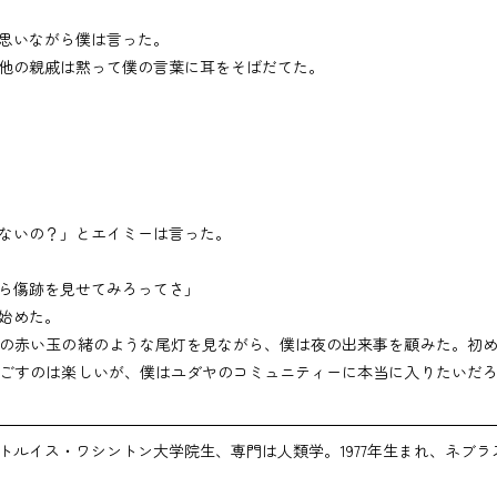
思いながら僕は言った。
他の親戚は黙って僕の言葉に耳をそばだてた。
ないの？」とエイミーは言った。
ら傷跡を見せてみろってさ」
始めた。
の赤い玉の緒のような尾灯を見ながら、僕は夜の出来事を顧みた。初め
ごすのは楽しいが、僕はユダヤのコミュニティーに本当に入りたいだ
ルイス・ワシントン大学院生、専門は人類学。1977年生まれ、ネブラ