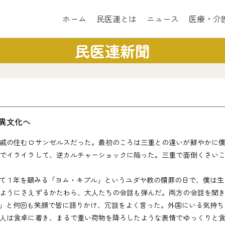
ホーム
民医連とは
ニュース
医療・介
民医連新聞
）異文化へ
戚の住むロサンゼルスだった。最初のころは三重との違いが鮮やかに僕
でイライラして、逆カルチャーショックに陥った。三重で面倒くさい
て１年を顧みる「ヨム・キプル」というユダヤ教の贖罪の日で、僕は生
ようにさえずるかたわら、大人たちの会話も弾んだ。両方の会話を聞き
」と何回も笑顔で皆に語りかけ、冗談をよく言った。外国にいる気持ち
人は食卓に着き、まるで重い荷物を降ろしたような表情でゆっくりと食