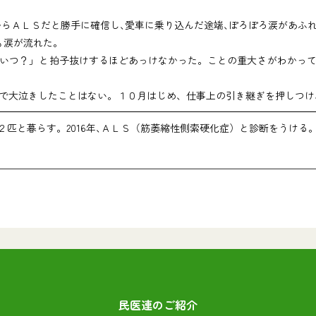
からＡＬＳだと勝手に確信し､愛車に乗り込んだ途端､ぽろぽろ涙があふ
も涙が流れた｡
いつ？」と拍子抜けするほどあっけなかった。ことの重大さがわかって
で大泣きしたことはない。１０月はじめ、仕事上の引き継ぎを押しつけ
２匹と暮らす。2016年､ＡＬＳ（筋萎縮性側索硬化症）と診断をうける｡
民医連のご紹介