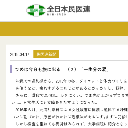
2018.04.17
民医連新聞
ひめは今日も旅に出る （２）「一生分の涙」
沖縄での違和感から、2015年の冬、ダイエットと体力づくり
ーを使うなど。疲れすぎるにもほどがあるとガッカリし、頓挫。
さらに。階段で息切れ。歩きにくい。つま先が上がらずつまず
い…。日常生活にも支障をきたすようになった。
2016年６月、元海兵隊員による女性殺害に抗議し追悼する沖縄
ついに勘づかれ､｢原因がわかれば治療法があるはず｡まずは受診
しかし検査を重ねても異常はみられず、大学病院に紹介となっ