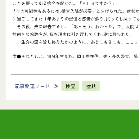
ことを願ってある病名を聞いた。「ＡＬＳですか？」。
｢その可能性もあるため､検査入院が必要」と告げられた。症状
に過ごしてきた１年あまりの記憶と感情が蘇り､拭っても拭って
その夜、夫に報告すると、「あっそう、わかった。で、入院は
前向きな冷静さが､私を現実に引き戻してくれ､逆に救われた。
一生分の涙を流し終えたかのように、あとにも先にも、ここま
文●そねともこ。1974年生まれ、岡山県在住。夫・長久啓太、猫
記事関連ワード
検査
症状