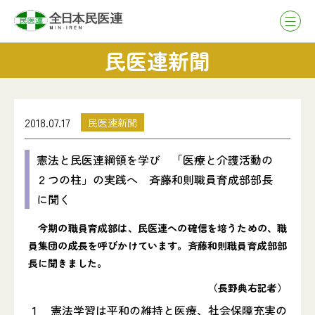
民医連新聞
2018.07.17
民医連新聞
憲法と民医連綱領を学び 「医療と介護活動の
２つの柱」の実践へ 斉藤和則職員育成部部長
に聞く
今期の職員育成部は、民医連への確信を培うための、職
員集団の成長を呼びかけています。斉藤和則職員育成部部
長に聞きました。
（長野典右記者）
１ 憲法学習は平和の維持と医療、社会保障充実の