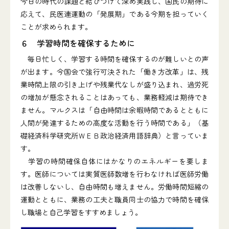
今日の時代の課題と結びつけて深め実践し、国民の期待に
応えて、民医連運動の「発展期」である今期を担っていく
ことが求められます。
６ 学習時間を確保するために
毎日忙しく、学習する時間を確保するのが難しいとの声
が出ます。今国会で強行可決された「働き方改革」は、残
業時間上限の引き上げや残業代なしが盛り込まれ、過労死
の増加が懸念されることはあっても、業務軽減は期待でき
ません。マルクスは「自由時間は余暇時間であるとともに
人間が発達するための高度な活動を行う時間である」（基
礎経済科学研究所ＷＥＢ政治経済用語辞典）と言っていま
す。
学習の時間確保自体にはかなりのエネルギーを要しま
す。医師については実質医師数増を行わなければ医師労働
は改善しないし、自由時間も増えません。労働時間短縮の
運動とともに、業務の工夫と職員同士の協力で時間を確保
し職場と自己学習をすすめましょう。