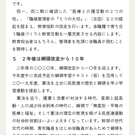
です。
四一、四二期に確認した「医療と介護活動の２つの
柱」、「職場管理者の『５つの大切』」（左図）などの提
起を踏まえ、教育指針の改定を行います。多職種で育ち合
う職場づくりと教育活動を一層充実させる内容にします。
教育担当者はもちろん、管理者を先頭に全職員が読むこと
を期待します。
５ ２年後は綱領改定から１０年
二年後の二〇二〇年、綱領改定から一〇年を迎えます。
今年度中に完成予定の綱領学習テキスト（仮）を活用して
二〇一九年度、憲法を土台に民医連の歴史と綱領を学ぶ学
習運動を提起します。
憲法を巡り、護憲と改憲が対決する時代、貧困と超高
齢・人口減少社会到来の時代に、綱領で「無差別・平等の
医療と福祉」そして憲法の理念の実現を掲げる民医連運動
の社会的役割はいよいよ大きくなっています。幹部の世代
交代の時期、青年職員をはじめ全職員があらためて綱領を