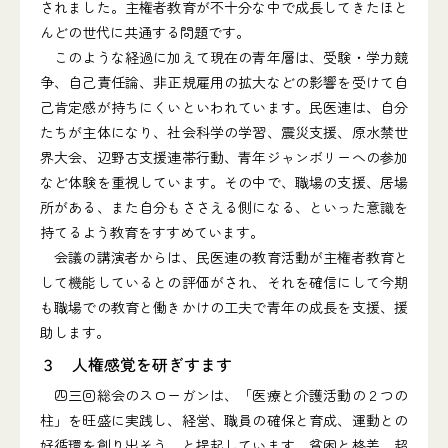
されました。主権者教育が不十分な中で成長してきたほと
んどの世代に共通する問題です。
このような経過に加えて現在の青年層は、受験・学力競
争、自己責任論、非正規雇用の拡大などの影響を受けて自
己肯定感が持ちにくいといわれています。民医連は、自分
たちが主体になり、社会科学の学習、震災支援、原水禁世
界大会、辺野古支援連帯行動、青年ジャンボリーへの参加
など体験を重視しています。その中で、職場の支援、居場
所がある、また自分もささえる側になる、といった意識を
持てるよう教育をすすめています。
会議の講演者からは、民医連の教育活動が主権者教育と
して機能しているとの評価がされ、それを確信にして今期
も職場での教育と働きかけの工夫で青年の成長を支援、援
助します。
３ 人権感覚を研ぎすます
四三回総会のスローガンは、「医療と介護活動の２つの
柱」を旺盛に実践し、経営、職員の確保と育成、運動との
好循環を創り出そう、と提起しています。貧困と格差、超