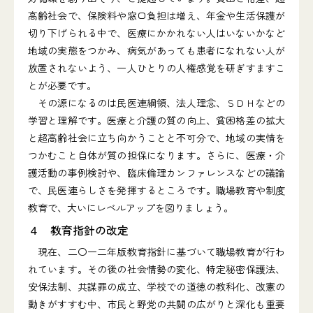
高齢社会で、保険料や窓口負担は増え、年金や生活保護が
切り下げられる中で、医療にかかれない人はいないかなど
地域の実態をつかみ、病気があっても患者になれない人が
放置されないよう、一人ひとりの人権感覚を研ぎすますこ
とが必要です。
その源になるのは民医連綱領、法人理念、ＳＤＨなどの
学習と理解です。医療と介護の質の向上、貧困格差の拡大
と超高齢社会に立ち向かうことと不可分で、地域の実情を
つかむこと自体が質の担保になります。さらに、医療・介
護活動の事例検討や、臨床倫理カンファレンスなどの議論
で、民医連らしさを発揮するところです。職場教育や制度
教育で、大いにレベルアップを図りましょう。
４ 教育指針の改定
現在、二〇一二年版教育指針に基づいて職場教育が行わ
れています。その後の社会情勢の変化、特定秘密保護法、
安保法制、共謀罪の成立、学校での道徳の教科化、改憲の
動きがすすむ中、市民と野党の共闘の広がりと深化も重要