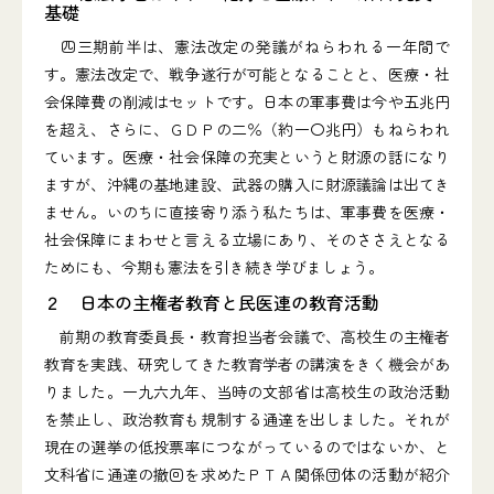
基礎
四三期前半は、憲法改定の発議がねらわれる一年間で
す。憲法改定で、戦争遂行が可能となることと、医療・社
会保障費の削減はセットです。日本の軍事費は今や五兆円
を超え、さらに、ＧＤＰの二％（約一〇兆円）もねらわれ
ています。医療・社会保障の充実というと財源の話になり
ますが、沖縄の基地建設、武器の購入に財源議論は出てき
ません。いのちに直接寄り添う私たちは、軍事費を医療・
社会保障にまわせと言える立場にあり、そのささえとなる
ためにも、今期も憲法を引き続き学びましょう。
２ 日本の主権者教育と民医連の教育活動
前期の教育委員長・教育担当者会議で、高校生の主権者
教育を実践、研究してきた教育学者の講演をきく機会があ
りました。一九六九年、当時の文部省は高校生の政治活動
を禁止し、政治教育も規制する通達を出しました。それが
現在の選挙の低投票率につながっているのではないか、と
文科省に通達の撤回を求めたＰＴＡ関係団体の活動が紹介