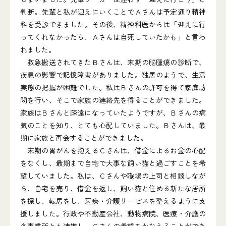
判断。先輩と私が迎えにいくことでＡさんは予定通り精神
科を受診できました。その後、精神科医からは「迎えに行
ってくれなかったら、Ａさんは自死していたかも」と言わ
れました。
救急搬送されてきたＢさんは、末期の脳腫瘍の診断で、
疾患の影響で記憶障害がありました。独居のようで、生活
実態の把握が困難でした。私はＢさんの許可を得て家庭訪
問を行い、そこで家族の連絡先を得ることができました。
家族はＢさんと疎遠になっていたようですが、Ｂさんの病
気のことを知り、とても心配していました。Ｂさんは、最
期に家族と再会することができました。
末期の胃がんを抱えるＣさんは、借金によるお金の心配
をなくし、最期まで自宅で大事な飼い猫と過ごすことを希
望していました。私は、Ｃさんや職場の上司と相談しなが
ら、自宅を売り、借金を返し、飼い猫と住める新たな居所
を探し、転居をし、医療・介護サービスを整えるように支
援しました。行政や不動産会社、動物病院、医療・介護の