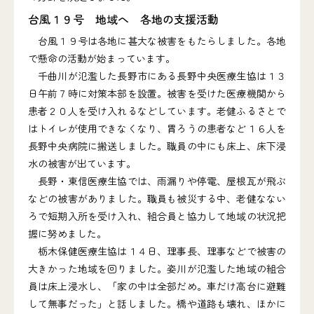
台風１９号 地域へ 各地の支援活動
台風１９号は各地に甚大な被害をもたらしました。各地
で懸命の活動が始まっています。
千曲川が氾濫した長野市にある長野中央医療生協は１３
日午前７時に対策本部を設置。被害を受けた医療機関から
患者２０人を受け入れるなどしています。老健ふるさとで
はトイレが使用できなくなり、胃ろうの患者など１６人を
長野中央病院に搬送しました。職員の中にも床上、床下浸
水の被害が出ています。
長野・東信医療生協では、雨漏りや停電、屋根瓦が飛ぶ
などの被害がありました。職員も被災する中、老健なない
ろで短期入所を受け入れ、組合員と協力して地域の状況把
握に努めました。
栃木保健医療生協は１４日、理事長、理事などで被害の
大きかった地域を回りました。姿川が氾濫した地域の組合
員は床上浸水し、「家の中は全部だめ。車だけ高台に避難
して無事だった」と話しました。橋や道路も壊れ、ほかに