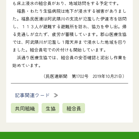
も床上浸水の組合員がおり、地域訪問をする予定です。
福島・わたり生協病院は地下が浸水する被害がありまし
た。福島民医連は阿武隈川の支流が氾濫した伊達市を訪問
し、１１３人が避難する避難所を訪れ、協力を申し出。帰
る見通しが立たず、疲労が蓄積しています。郡山医療生協
では、阿武隈川が氾濫し１階天井まで浸水した地域を回り
ました。組合員宅での片付けも開始しています。
浜通り医療生協では、組合員の安否確認と泥出し作業を
始めています。
（民医連新聞 第1702号 2019年10月21日）
記事関連ワード
共同組織
生協
組合員