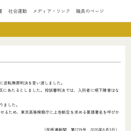
護
社会運動
メディア・リンク
職員のページ
に逆転無罪判決を言い渡しました。
反にあたるとしました。控訴審判決では、入所者に嚥下障害はな
りました。
せるため、東京高等検察庁に上告断念を求める要請署名を呼びか
（民医連新聞 第1719号 2020年8月3日）