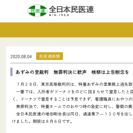
2020.08.04
民医連新聞
あずみの里裁判 無罪判決に歓声 検察は上告断念を
７月２８日、東京高等裁判所は、特養あずみの里業務上過失致
一審では、入所者がドーナツをのどに詰まらせて窒息したと認
く、ドーナツで窒息することは予見できず、看護職員におやつの
無罪判決で、特養ホームでのおやつ時の急変に対し、警察の異
全日本民医連の増田剛会長は同日、通達第ア―１３０号を出し
けました。期限は８月６日です。