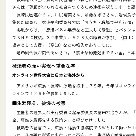
さんは「尊厳が守られる社会をつくるため連帯を訴えます」と語
長崎民医連からは、川尻瑠美さん、加藤なぎささん、岩切良子
集めた職員も。県連平和委員会では「おうち・職場で平和行進」
各地からは、「原爆パネル展示など工夫して活動。ヒバクシャ
でＳＮＳに投稿。３２事業所、５２６人の職員が参加」（岡山）
県連として支援」（高知）などの報告がありました。
増田剛会長が閉会あいさつ。「禁止条約発効まで６カ国。日本
被爆者の願い実現へ重要な年
オンライン世界大会に日本と海外から
アメリカが広島・長崎に原爆を投下し７５年。今年はオンライ
ラインで１２６６件参加しました。
■生涯残る、被爆の被害
主催者の世界大会実行委員会起草委員長の冨田宏治さんが、「
全、尊厳を最優先する政策を」と呼びかけました。
被爆者の証言では、広島・福島生協病院でＳＷとして働いた山
いか、子や孫に影響が出ないかと不安」と、生涯続く被爆の被害