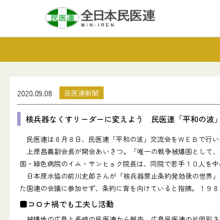
2020.09.08
民医連新聞
核兵器なくすリーダーに変えよう 民医連「平和の波
民医連は８月８日、民医連「平和の波」交流会をＷＥＢで行い、
上原昌義副会長が開会あいさつ。「唯一の戦争被爆国として、
国・緑色病院のイム・サンヒョク院長は、同院で若手１０人を中
日本原水協の前川史郎さんが「核兵器禁止条約発効後の世界」
た国連の会議に参加せず、条約に背を向けていると指摘。１９８
■コロナ禍でも工夫し活動
被爆地の広島と長崎の民医連から報告。広島民医連の片岡彩さ