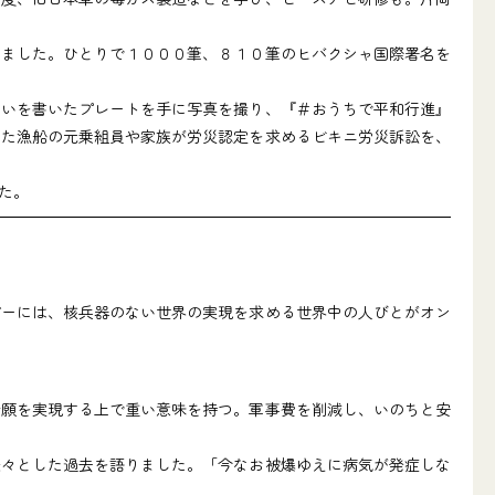
ました。ひとりで１０００筆、８１０筆のヒバクシャ国際署名を
いを書いたプレートを手に写真を撮り、『＃おうちで平和行進』
した漁船の元乗組員や家族が労災認定を求めるビキニ労災訴訟を、
た。
ーには、核兵器のない世界の実現を求める世界中の人びとがオン
願を実現する上で重い意味を持つ。軍事費を削減し、いのちと安
々とした過去を語りました。「今なお被爆ゆえに病気が発症しな