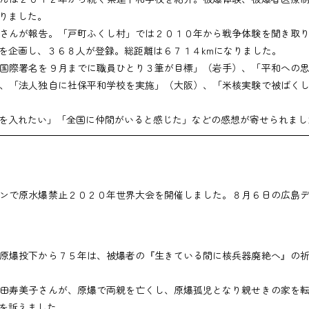
りました。
さんが報告。「戸町ふくし村」では２０１０年から戦争体験を聞き取り
を企画し、３６８人が登録。総距離は６７１４kmになりました。
国際署名を９月までに職員ひとり３筆が目標」（岩手）、「平和への思
、「法人独自に社保平和学校を実施」（大阪）、「米核実験で被ばく
を入れたい」「全国に仲間がいると感じた」などの感想が寄せられまし
ンで原水爆禁止２０２０年世界大会を開催しました。８月６日の広島デ
原爆投下から７５年は、被爆者の『生きている間に核兵器廃絶へ』の祈
田寿美子さんが、原爆で両親を亡くし、原爆孤児となり親せきの家を転
を訴えました。