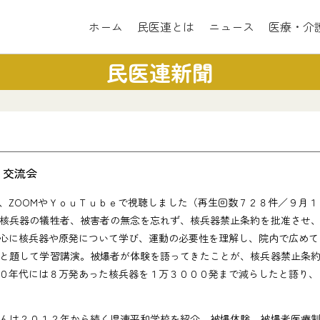
ホーム
民医連とは
ニュース
医療・介
民医連新聞
」交流会
ZOOMやＹｏｕＴｕｂｅで視聴しました（再生回数７２８件／９月１
核兵器の犠牲者、被害者の無念を忘れず、核兵器禁止条約を批准させ、
心に核兵器や原発について学び、運動の必要性を理解し、院内で広めて
と題して学習講演。被爆者が体験を語ってきたことが、核兵器禁止条約
０年代には８万発あった核兵器を１万３０００発まで減らしたと語り、
んは２０１２年から続く県連平和学校を紹介。被爆体験、被爆者医療制