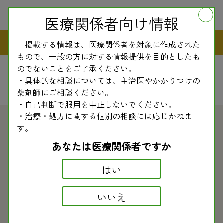
医療関係者向け情報
民医連新聞
掲載する情報は、医療関係者を対象に作成された
もので、一般の方に対する情報提供を目的としたも
のでないことをご了承ください。
・具体的な相談については、主治医やかかりつけの
薬剤師にご相談ください。
・自己判断で服用を中止しないでください。
・治療・処方に関する個別の相談には応じかねま
す。
2021.01.19
民医連新聞
あなたは医療関係者ですか
副作用モニター情報〈547〉 ビーフリードによ
はい
る皮膚障害
いいえ
アミノ酸・糖・電解質輸液である、ビーフリードによる
皮膚障害の報告があったので、輸液の血管外漏出を含めて
注意喚起を行います。