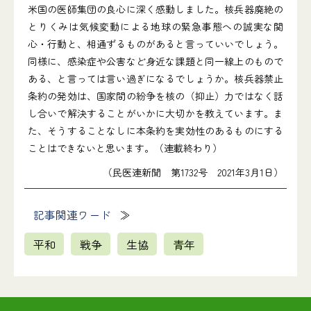
米国の医師集団の良心に深く感動しました。核兵器廃絶の
とりくみは気候変動による地球の緊急事態への誠実な関
心・行動と、相通ずるものがあると言っていいでしょう。
同様に、感染症や公害など身近な課題と同一線上のもので
ある、と言っては言い過ぎになるでしょうか。核兵器禁止
条約の発効は、国家間の紛争を核の（抑止）力ではなく話
し合いで解決することがいかに大切かを教えています。ま
た、そうすることなしに本条約を実効性のあるものにする
ことはできないと思います。（連載終わり）
（民医連新聞 第1732号 2021年3月1日）
記事関連ワード
平和
戦争
生協
青年