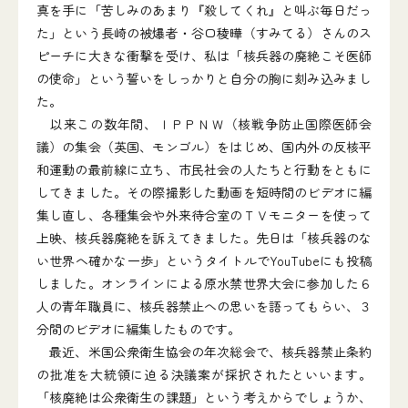
真を手に「苦しみのあまり『殺してくれ』と叫ぶ毎日だっ
た」という長崎の被爆者・谷口稜曄（すみてる）さんのス
ピーチに大きな衝撃を受け、私は「核兵器の廃絶こそ医師
の使命」という誓いをしっかりと自分の胸に刻み込みまし
た。
以来この数年間、ＩＰＰＮＷ（核戦争防止国際医師会
議）の集会（英国、モンゴル）をはじめ、国内外の反核平
和運動の最前線に立ち、市民社会の人たちと行動をともに
してきました。その際撮影した動画を短時間のビデオに編
集し直し、各種集会や外来待合室のＴＶモニターを使って
上映、核兵器廃絶を訴えてきました。先日は「核兵器のな
い世界へ確かな一歩」というタイトルでYouTubeにも投稿
しました。オンラインによる原水禁世界大会に参加した６
人の青年職員に、核兵器禁止への思いを語ってもらい、３
分間のビデオに編集したものです。
最近、米国公衆衛生協会の年次総会で、核兵器禁止条約
の批准を大統領に迫る決議案が採択されたといいます。
「核廃絶は公衆衛生の課題」という考えからでしょうか、