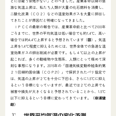
とには疑う余地がない」とのべました。産業革命以降の急
激な気温上昇は、私たち人類が大量の化石燃料を消費し、
二酸化炭素（ＣＯ２）などの温室効果ガスを大量に排出し
てきたことが原因だと明確になってきました。
ＩＰＣＣの最新の報告では、産業革命前と比べて2100年
ごろまでに、世界の平均気温は低い場合でも約1.4℃、高い
場合では約4.4℃上昇すると予想されています（
図
）。気温
上昇を1.4℃程度に抑えるためには、世界全体での急速な温
室効果ガスの排出削減が必要です。もし４℃以上の上昇が
起これば、多くの動植物や生態系、人類にとって極めて深
刻な事態になります。2015年の「国連気候変動枠組条約第
２１回締約国会議（ＣＯＰ21）」で採択されたパリ協定で
は、気温の上昇が２℃を十分に下回る、さらに1.5℃に抑え
るという目標になっていますが、最近では２℃の上昇でも
被害や損失が大きくなると予想されていることから、1.5℃
以下に抑えるという目標に変わってきています。
（田浦健
朗）