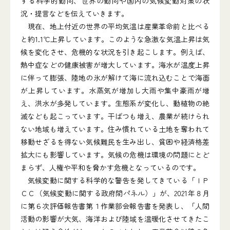
する科学的動向、世界の動向や国内の気候変動対策の状
況・提言などを伝えていきます。
現在、地上付近の世界の平均気温は産業革命前と比べる
と約1.1℃上昇しています。このような急激な気温上昇は気
候を変化させ、危機的な状況を引き起こします。例えば、
熱中症などの健康被害が増大しています。海水が温度上昇
に伴って膨張、陸地の氷が解けて海に流れ込むことで海面
が上昇しています。水蒸気が増加し大雨や集中豪雨が増
え、洪水が多発しています。生態系が変化し、動植物の絶
滅なども起こっています。干ばつも増え、農業が続けられ
ない地域も増えています。住み慣れている土地を奪われて
移動せざるを得ない気候難民を生み出し、貧困や経済格差
拡大にも影響しています。気候の危機は環境の問題にとど
まらず、人権や平和を脅かす危機となっているのです。
気候変動に関する科学的な警告を発してきている「ＩＰ
ＣＣ（気候変動に関する政府間パネル）」が、2021年８月
に第６次評価報告書第１作業部会報告書を発表し、「人間
活動の影響が大気、海洋および陸域を温暖化させてきたこ