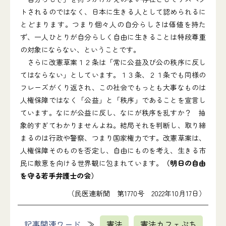
トされるのではなく、日本に生きる人として認められるに
とどまります。つまり個々人の自分らしさは価値を持た
ず、一人ひとりが自分らしく自由に生きることは特段尊重
の対象にならない、ということです。
さらに改憲草案１２条は「常に公益及び公の秩序に反し
てはならない」としています。１３条、２１条でも同様の
フレーズがくり返され、この社会でもっとも大事なものは
人権保障ではなく「公益」と「秩序」であることを宣言し
ています。なにが公益に反し、なにが秩序を乱すか？ 抽
象的すぎてわかりませんよね。結局それを判断し、取り締
まるのは行政や警察、つまり国家権力です。改憲草案は、
人権保障そのものを否定し、自由にものを考え、生きる市
民に敵意を向ける世界観に包まれています。
（明日の自由
を守る若手弁護士の会）
（民医連新聞 第1770号 2022年10月17日）
記事関連ワード
憲法
憲法カフェぷち