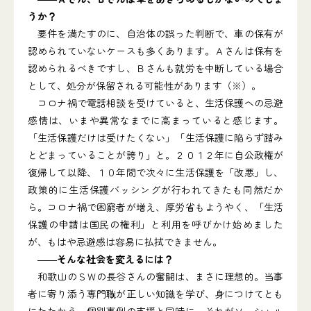
うか？
要件を満たすのに、自治体の誤った判断で、車の保有が
認められていないケースも多くあります。Ａさんは保有を
認められるべきですし、Ｂさんも就労を中断している場合
として、処分が保留される可能性があります（※）。
コロナ禍で電話相談を受けていると、生活保護への忌避
感情は、いまや異常なまでに高まっていると感じます。
「生活保護だけは受けたくない」「生活保護に陥らず踏み
とどまっていることが誇り」と。２０１２年に自公政権が
復帰して以降、１０年間で次々に生活保護を「改悪」し、
政策的に生活保護バッシングが行われてきたも同然だか
ら。コロナ禍で困窮者が増え、厚労省もようやく、「生活
保護の申請は国民の権利」と利用を呼びかけ始めました
が、もはや忌避感は容易に払拭できません。
――そんな社会を変えるには？
和歌山のＳＷの長谷さんの奮闘は、まさに理想的。当事
者に寄り添う専門職が正しい知識を学び、身につけてとも