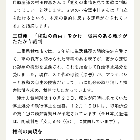
目助産師の村田佐恵さんは「個別の事情を見て柔軟に判断
してほしい」と話します。ＳＷの小金澤由佳さんは「自立
を助けるという、本来の目的に反する運用がなされてい
る」と指摘します。
三重発 「移動の自由」をかけ 障害のある親子が
たたかう裁判
三重県鈴鹿市では、３年前に生活保護の開始決定を受け
て、車の保有を認められた障害のある親子が、市から運転
記録票の提出を強要され、これを拒否して保護停止処分を
受けました。現在、８０代の母親（原告）が、プライバシ
ーと移動の自由の侵害だとして、市に処分の取り消しと損
害賠償を求め、裁判でたたかっています。
津地方裁判所は１０月２０日、原告が同時に求めていた
停止処分の執行停止を認容。１２月１５日には、取消訴訟
の第１回口頭弁論期日が予定されています（全日本民医連
は、同裁判を「支える会（仮）」に賛同しています）。
権利の実現を