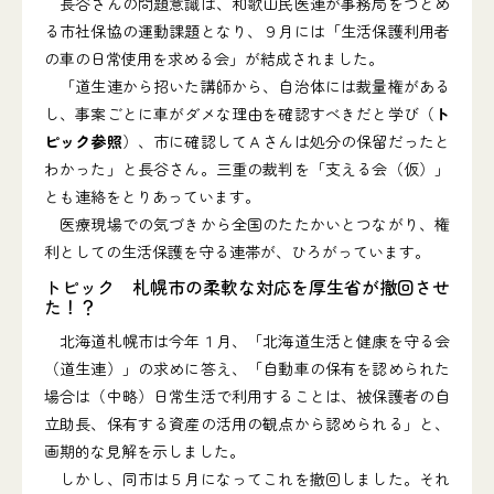
長谷さんの問題意識は、和歌山民医連が事務局をつとめ
る市社保協の運動課題となり、９月には「生活保護利用者
の車の日常使用を求める会」が結成されました。
「道生連から招いた講師から、自治体には裁量権がある
し、事案ごとに車がダメな理由を確認すべきだと学び（
ト
ピック参照
）、市に確認してＡさんは処分の保留だったと
わかった」と長谷さん。三重の裁判を「支える会（仮）」
とも連絡をとりあっています。
医療現場での気づきから全国のたたかいとつながり、権
利としての生活保護を守る連帯が、ひろがっています。
トピック 札幌市の柔軟な対応を厚生省が撤回させ
た！？
北海道札幌市は今年１月、「北海道生活と健康を守る会
（道生連）」の求めに答え、「自動車の保有を認められた
場合は（中略）日常生活で利用することは、被保護者の自
立助長、保有する資産の活用の観点から認められる」と、
画期的な見解を示しました。
しかし、同市は５月になってこれを撤回しました。それ