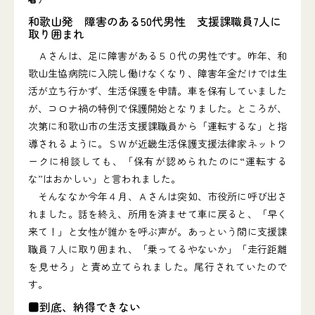
和歌山発 障害のある50代男性 支援課職員7人に
取り囲まれ
Ａさんは、足に障害がある５０代の男性です。昨年、和
歌山生協病院に入院し働けなくなり、障害年金だけでは生
活が立ち行かず、生活保護を申請。車を保有していました
が、コロナ禍の特例で保護開始となりました。ところが、
次第に和歌山市の生活支援課職員から「運転するな」と指
導されるように。ＳＷが近畿生活保護支援法律家ネットワ
ークに相談しても、「保有が認められたのに“運転する
な”はおかしい」と言われました。
そんななか今年４月、Ａさんは突如、市役所に呼び出さ
れました。話を終え、所用を済ませて車に戻ると、「早く
来て！」と女性が誰かを呼ぶ声が。あっという間に支援課
職員７人に取り囲まれ、「乗ってるやないか」「走行距離
を見せろ」と責め立てられました。尾行されていたので
す。
■到底、納得できない