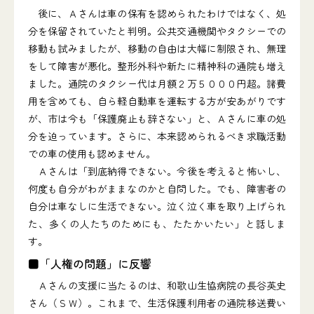
後に、Ａさんは車の保有を認められたわけではなく、処
分を保留されていたと判明。公共交通機関やタクシーでの
移動も試みましたが、移動の自由は大幅に制限され、無理
をして障害が悪化。整形外科や新たに精神科の通院も増え
ました。通院のタクシー代は月額２万５０００円超。諸費
用を含めても、自ら軽自動車を運転する方が安あがりです
が、市は今も「保護廃止も辞さない」と、Ａさんに車の処
分を迫っています。さらに、本来認められるべき求職活動
での車の使用も認めません。
Ａさんは「到底納得できない。今後を考えると怖いし、
何度も自分がわがままなのかと自問した。でも、障害者の
自分は車なしに生活できない。泣く泣く車を取り上げられ
た、多くの人たちのためにも、たたかいたい」と話しま
す。
■「人権の問題」に反響
Ａさんの支援に当たるのは、和歌山生協病院の長谷英史
さん（ＳＷ）。これまで、生活保護利用者の通院移送費い