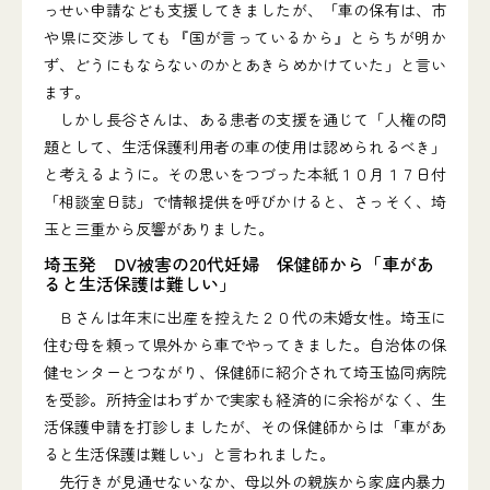
っせい申請なども支援してきましたが、「車の保有は、市
や県に交渉しても『国が言っているから』とらちが明か
ず、どうにもならないのかとあきらめかけていた」と言い
ます。
しかし長谷さんは、ある患者の支援を通じて「人権の問
題として、生活保護利用者の車の使用は認められるべき」
と考えるように。その思いをつづった本紙１０月１７日付
「相談室日誌」で情報提供を呼びかけると、さっそく、埼
玉と三重から反響がありました。
埼玉発 DV被害の20代妊婦 保健師から「車があ
ると生活保護は難しい」
Ｂさんは年末に出産を控えた２０代の未婚女性。埼玉に
住む母を頼って県外から車でやってきました。自治体の保
健センターとつながり、保健師に紹介されて埼玉協同病院
を受診。所持金はわずかで実家も経済的に余裕がなく、生
活保護申請を打診しましたが、その保健師からは「車があ
ると生活保護は難しい」と言われました。
先行きが見通せないなか、母以外の親族から家庭内暴力