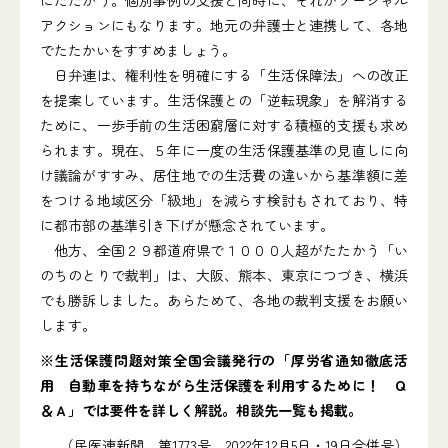
にたたかう。個別事例の支援と同時に、それがソーシャル
アクションにもなります。地元の弁護士と連携して、各地
でたたかいをすすめましょう。
日弁連は、権利性を明確にする「生活保障法」への改正
を提案しています。生活保護との「逆転現象」を解消する
ために、一歩手前の生活困窮層に対する積極的支援も求め
られます。現在、５年に一度の生活保護基準の見直しに向
け議論がすすみ、居住地での生活費の違いから基準額に差
をつける地域区分「級地」を減らす検討もされており、特
に都市部の基準引き下げが懸念されています。
他方、全国２９都道府県で１０００人超がたたかう「い
のちのとりで裁判」は、大阪、熊本、東京につづき、横浜
でも勝訴しました。あらためて、各地の裁判支援をお願い
します。
※生活保護問題対策全国会議発行の「厚労省通知徹底活
用 自動車を持ちながら生活保護を利用するために！ Ｑ
＆Ａ」では要件を詳しく解説。相談先一覧も掲載。
（民医連新聞 第1773号 2022年12月5日・19日合併号）