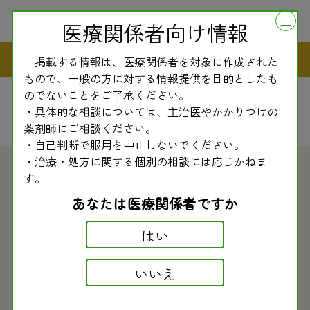
医療関係者向け情報
民医連新聞
掲載する情報は、医療関係者を対象に作成された
もので、一般の方に対する情報提供を目的としたも
のでないことをご了承ください。
・具体的な相談については、主治医やかかりつけの
薬剤師にご相談ください。
・自己判断で服用を中止しないでください。
・治療・処方に関する個別の相談には応じかねま
す。
2023.04.18
民医連新聞
あなたは医療関係者ですか
副作用モニター情報〈593〉 メトロニダゾール
はい
による抗菌薬関連脳症
いいえ
メトロニダゾール（商品名：フラジール錠®、アネメト
ロ点滴静注®）は嫌気性菌および原虫に有効な抗菌薬で
す。悪心・胃部不快感などの消化器症状や発疹などが副作