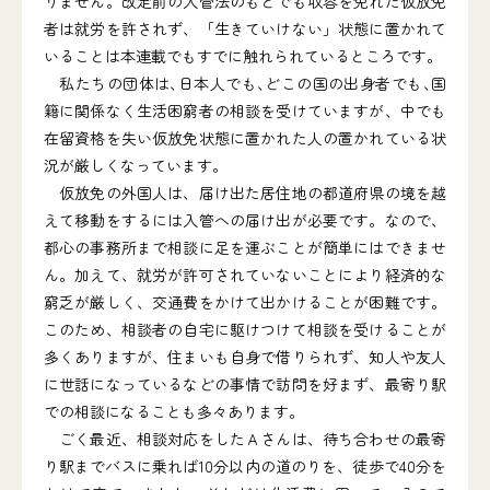
りません。改定前の入管法のもとでも収容を免れた仮放免
者は就労を許されず、「生きていけない」状態に置かれて
いることは本連載でもすでに触れられているところです。
私たちの団体は､日本人でも､どこの国の出身者でも､国
籍に関係なく生活困窮者の相談を受けていますが、中でも
在留資格を失い仮放免状態に置かれた人の置かれている状
況が厳しくなっています。
仮放免の外国人は、届け出た居住地の都道府県の境を越
えて移動をするには入管への届け出が必要です。なので、
都心の事務所まで相談に足を運ぶことが簡単にはできませ
ん。加えて、就労が許可されていないことにより経済的な
窮乏が厳しく、交通費をかけて出かけることが困難です。
このため、相談者の自宅に駆けつけて相談を受けることが
多くありますが、住まいも自身で借りられず、知人や友人
に世話になっているなどの事情で訪問を好まず、最寄り駅
での相談になることも多々あります。
ごく最近、相談対応をしたＡさんは、待ち合わせの最寄
り駅までバスに乗れば10分以内の道のりを、徒歩で40分を