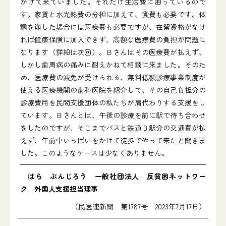
かけて来ていました。それだけ生活費に困っているので
す。家賃と水光熱費の分担に加えて、食費も必要です。体
調を崩した場合には医療費も必要ですが、在留資格がなけ
れば健康保険に加入できず、高額な医療費の負担が問題に
なります（詳細は次回）。Ｂさんはその医療費が払えず、
しかし歯周病の痛みに耐えかねて相談に来ました。そのた
め、医療費の減免が受けられる、無料低額診療事業制度が
使える医療機関の歯科医院を紹介して、その自己負担分の
診療費用を民間支援団体の私たちが肩代わりする支援をし
ています。Ｂさんとは、午後の診療を前に駅で待ち合わせ
をしたのですが、そこまでバスと鉄道３駅分の交通費が払
えず、午前中いっぱいをかけて徒歩でやって来たと聞きま
した。このようなケースは少なくありません。
はら ぶんじろう 一般社団法人 反貧困ネットワー
ク 外国人支援担当理事
（民医連新聞 第1787号 2023年7月17日）