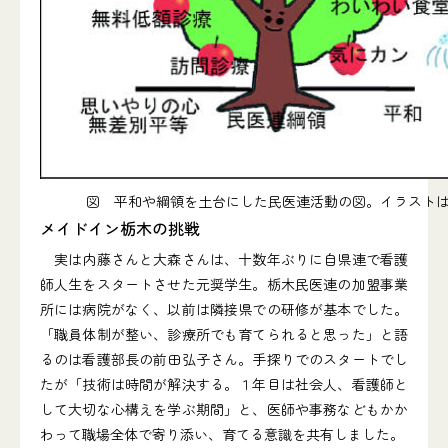
図 平和や綱領を土台にした民医連活動の図。イラスト
メイドイン栃木の挑戦
実は内藤さんと大森さんは、十数年ぶりに自県連で看護
師人生をスタートさせた元奨学生。栃木民医連の加盟事業
所には病院がなく、以前は隣接県での研修が基本でした。
「職員体制が整い、診療所でも育てられると思った」と語
るのは看護部長の前田弘子さん。手探りでのスタートでし
たが「技術は時間が解決する。１年目は社会人、看護師と
して大切な心構えを学ぶ期間」と、医師や事務などもかか
わって職場全体で寄り添い、育てる意識を共有しました。