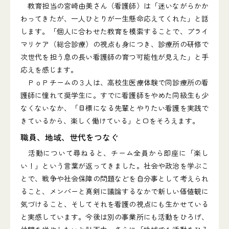
教育担当の宮崎由美さん（看護師）は「迷いながらかか
わってきたが、一人ひとりが一生懸命応えてくれた」と話
します。「個人に合わせた教育を模索することで、プライ
マリケア（総合診療）の視点も身につき、診療所の研修で
次世代を担う息の長い看護師の育つ可能性が見えた」と手
応えを感じます。
ＰｏＰチームの３人は、高校生医療体験で同診療所の看
護師に憧れて奨学生に。すでに看護師をやめた同級生も少
なくないなか、「目標になる先輩とやりたい看護を実践で
きているから、楽しく働けている」と口をそろえます。
職員、地域、世代をつなぐ
活動について尋ねると、チーム全員から即座に「楽し
い！」という言葉が返ってきました。社会や政治を学ぶこ
とで、戦争や社会保障の問題などを自分事として考えられ
ること、メンバーと真剣に議論するなかで新しい価値観に
気づけること、そしてそれを看護の視点にも生かせている
と実感しています。今後は別の事業所にも活動をひろげ、