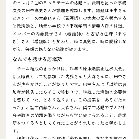
の日は月２回のＰｏＰチームの活動日。資料を配った事務
次長の田中真史さんが議題を確認します。議題は田中さん
とメンバーの大森萌さん（看護師）の実家の栗を販売する
財政活動と、地元小学校での平和学習の講義内容の相談。
メンバーの内藤愛子さん（看護師）と古谷万由輝（まゆ
き）さん（看護師）も加わり、時に真剣に、時に脱線しな
がら、笑顔の絶えない議論が続きます。
なんでも話せる居場所
チーム結成のきっかけは、昨年の原水爆禁止世界大会。
新入職員として初参加した内藤さんと大森さんに、田中さ
んが声をかけたことが始まりです。田中さんは「以前は参
加者が報告したらそこで終わりで、継続した活動の必要性
を感じていた」とふり返ります。この提案を「ありがたか
った」と話す内藤さんと大森さん。奨学生活動で学んだ社
会や政治の問題を働きながらも学び続けられること、居場
所をつくろうとしてくれたことがうれしかったと明かしま
す。
昨年は休止していた財政活動を再開し、参加者対抗のク