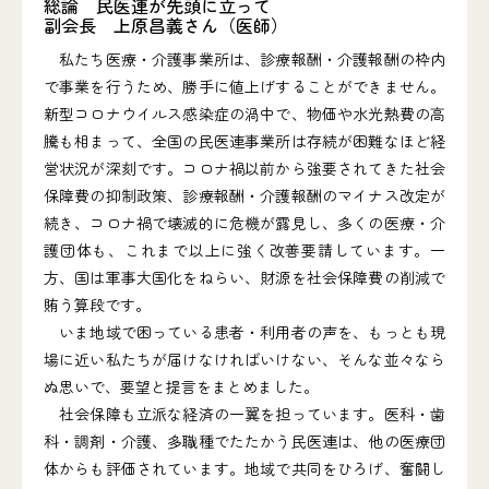
総論 民医連が先頭に立って
副会長 上原昌義さん（医師）
私たち医療・介護事業所は、診療報酬・介護報酬の枠内
で事業を行うため、勝手に値上げすることができません。
新型コロナウイルス感染症の渦中で、物価や水光熱費の高
騰も相まって、全国の民医連事業所は存続が困難なほど経
営状況が深刻です。コロナ禍以前から強要されてきた社会
保障費の抑制政策、診療報酬・介護報酬のマイナス改定が
続き、コロナ禍で壊滅的に危機が露見し、多くの医療・介
護団体も、これまで以上に強く改善要請しています。一
方、国は軍事大国化をねらい、財源を社会保障費の削減で
賄う算段です。
いま地域で困っている患者・利用者の声を、もっとも現
場に近い私たちが届けなければいけない、そんな並々なら
ぬ思いで、要望と提言をまとめました。
社会保障も立派な経済の一翼を担っています。医科・歯
科・調剤・介護、多職種でたたかう民医連は、他の医療団
体からも評価されています。地域で共同をひろげ、奮闘し