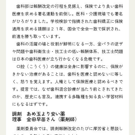
歯科部は報酬改定の行程を見据え、保険でより良い歯科
医療を求める署名運動を前倒し。医科・介護現場でも署名
がひろがりました。学校検診で指摘された歯科矯正に保険
適用を求める請願は２１年、国会で全会一致で採択され、
前進を勝ち取っています。
歯科の活躍の場と役割が鮮明になる一方、金パラの逆ザ
ヤ問題や歯科衛生士・技工士の低い報酬体系、技工士問題
は日本の歯科医療が立ち行かなくなる危機です。
口腔（こうくう）の健康は全身に影響するのに、保険が
きかない治療があることは、歯科を医療と認めないに等し
く、怒りを覚えます。人権として保険医療と認めるべきで
す。提言では、なぜ歯科混合診療が当たり前とされてきた
のか、歴史にも言及。連携する多職種を知る良い学習材料
にもなるはずです。
調剤 あめ玉より安い薬
理事 金田早苗さん（薬剤師）
薬剤委員会では、調剤報酬改定のたびに厚労省と懇談し