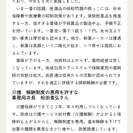
ており、今年も８月に実施しました。
いま一番の話題、医薬品の供給問題の根っこには、社会
保障費や医療費の抑制政策があります。後発医薬品を推進
する一方、低すぎる薬価が不採算品の製造中止、手順不正
を招いています。一番安い薬で１錠５・７円。あめ玉より
安い事実は厚労省も認めます。他方、新薬メーカーは優遇
し、新薬は高額という二極化が起き、シワ寄せは国民にお
よんでいます。
薬価が下がる一方、技術料は上がらず、薬局経営は苦し
くなっています。地域包括ケアシステムで保険薬局や薬剤
師の役割は拡大。民医連は従来からの活動が認められてき
ていますが、それを適正に評価する調剤報酬が必要です。
介護 報酬制度の悪用を許すな
事務局次長 松田貴弘さん
介護保険ができて２３年、年々利用しづらくなっていま
す。政府は介護サービス給付費（介護報酬）が上がると保
険料も上がるからと、報酬制度を悪用。基本報酬を下げて
加算の種類を異常なほどに増やし、政策誘導しています。