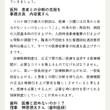
ていきましょう。
医科 患者との分断の克服を
事務次長 内田寛さん
コロナ禍での最大の教訓は、医療・介護には日常から余
力がないといけないということ。外来の初・再診料、病院
の入院基本料の引き上げや、入院時食事療養費の引き上げ
も喫緊の課題です。職員の不団結を生む看護師処遇改善評
価料は廃止して、すべての医療従事者の処遇を底上げすべ
きです。
診療報酬制度は、公正で質の高い医療を追求する医療機
関が、必要なコストを賄えるものでなければなりません。
しかし、高い一部負担金が「診療報酬が上がれば、一部負
担金も上がる」と患者との間に分断を持ち込み、医療機関
の正当な報酬引き上げ要求を難しくさせていると考えま
す。医療を必要とする人が、必要な時に給付を受けられる
保険制度にしていくことが求められます。
歯科 医療と認めないのか！？
理事 榊原啓太さん（歯科医師）