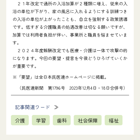
２１年改定で通所の入浴加算が２種類に増え、従来の入
浴の単位が下がり、家の風呂に入れるようにする訓練つき
の入浴の単位が上がったことも、自立を強制する政策誘導
です。低すぎる介護職員の処遇改善は切なる願いですが、
加算では利用者負担が伴い、事業所と職員を悩ませていま
す。
２０２４年度報酬改定でも医療・介護は一体で攻撃の的
になります。今回の要望・提言を今後どうひろげていくか
が重要です。
※「要望」は全日本民医連ホームページに掲載。
（民医連新聞 第1796号 2023年12月4日・18日合併号）
記事関連ワード
介護
学習
歯科
社会保障
福祉