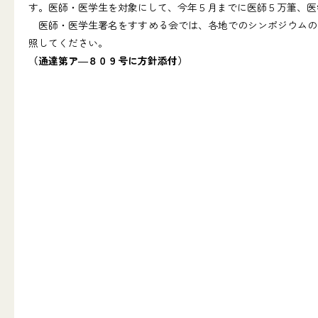
す。医師・医学生を対象にして、今年５月までに医師５万筆、医
医師・医学生署名をすすめる会では、各地でのシンポジウムの
照してください。
（通達第ア―８０９号に方針添付）