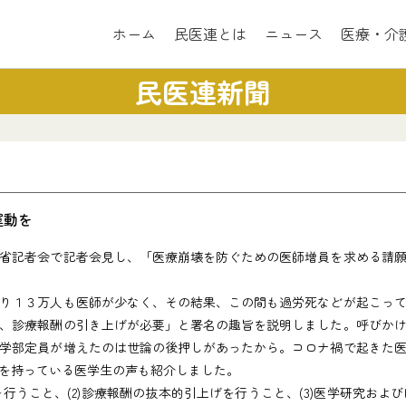
ホーム
民医連とは
ニュース
医療・介
民医連新聞
運動を
省記者会で記者会見し、「医療崩壊を防ぐための医師増員を求める請願
り１３万人も医師が少なく、その結果、この間も過労死などが起こって
、診療報酬の引き上げが必要」と署名の趣旨を説明しました。呼びか
学部定員が増えたのは世論の後押しがあったから。コロナ禍で起きた
を持っている医学生の声も紹介しました。
行うこと、(2)診療報酬の抜本的引上げを行うこと、(3)医学研究お