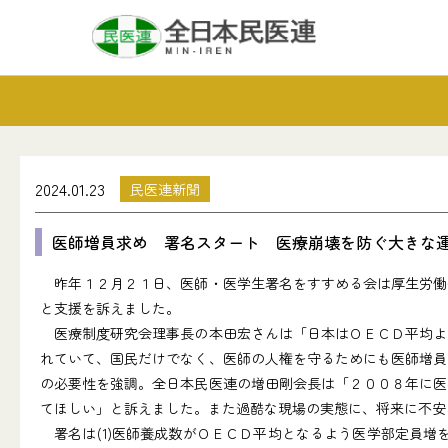
2024.01.23
民医連新聞
医師増員求め 署名スタート 医療崩壊を防ぐ大きな
昨年１２月２１日、医師・医学生署名をすすめる会は厚生労働
と支援を訴えました。
医療制度研究会理事長の本田宏さんは「日本はＯＥＣＤ平均よ
れていて、国民だけでなく、医師の人権を守るためにも医師増員
の必要性を強調。全日本民医連の増田剛会長は「２００８年に医
てほしい」と訴えました。また過酷な現場の実態に、将来に不安
署名は(1)医師養成数がＯＥＣＤ平均となるよう医学部定員増を