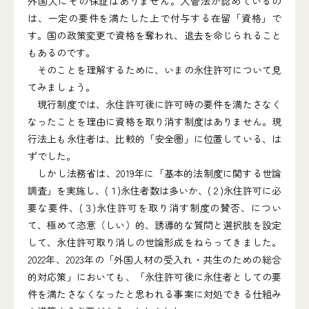
外国人にその保証はありません。入管法が認めているの
は、一定の要件を満たした上で付与する在留「資格」で
す。国の政策変更で資格を奪われ、退去を命じられること
もあるのです。
そのことを理解するために、いまの永住許可について見
てみましょう。
現行制度では、永住許可後に許可時の要件を満たさなく
なったことを理由に資格を取り消す制度はありません。現
行法上も永住者は、比較的「安全圏」に位置している、は
ずでした。
しかし法務省は、2019年に「基本的法制度に関する世論
調査」を実施し、(１)永住者数は多いか、(２)永住許可に必
要な要件、(３)永住許可を取り消す制度の賛否、につい
て、極めて恣意（しい）的、誘導的な質問と選択肢を設定
して、永住許可取り消しの世論形成をねらってきました。
2022年、2023年の「外国人材の受入れ・共生のための総合
的対応策」においても、「永住許可後に永住者としての要
件を満たさなくなったと思われる事案に対処できる仕組み