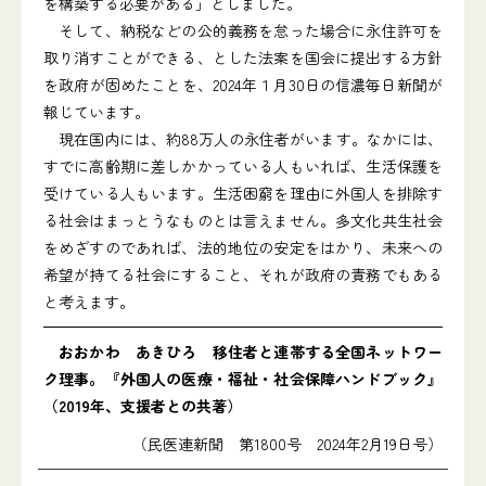
を構築する必要がある」としました。
そして、納税などの公的義務を怠った場合に永住許可を
取り消すことができる、とした法案を国会に提出する方針
を政府が固めたことを、2024年１月30日の信濃毎日新聞が
報じています。
現在国内には、約88万人の永住者がいます。なかには、
すでに高齢期に差しかかっている人もいれば、生活保護を
受けている人もいます。生活困窮を理由に外国人を排除す
る社会はまっとうなものとは言えません。多文化共生社会
をめざすのであれば、法的地位の安定をはかり、未来への
希望が持てる社会にすること、それが政府の責務でもある
と考えます。
おおかわ あきひろ 移住者と連帯する全国ネットワー
ク理事。『外国人の医療・福祉・社会保障ハンドブック』
（2019年、支援者との共著）
（民医連新聞 第1800号 2024年2月19日号）