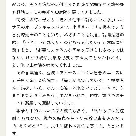
配属後、みさき病院や老健くろさき苑で認知症や介護分野
も経験し、この春米の山病院に戻ってきました。
高校生の時、子どもに携わる仕事に就きたいと参加した
大学のオープンキャンパスで、小児リハビリ支援もできる
言語聴覚士のことを知り、めざすことを決意。就職活動の
際、「小児リハと成人リハのどちらもしたい」と恩師に相
談すると、「必要な人がみんな医療を受けられるわけでは
ない。ひとり親や支援を必要とする人にもかかわれる」
と、米の山病院を勧めてくれました。
その言葉通り、医療にアクセスしにくい患者のニーズに
も手厚く応える病院で、「毎日が充実している」と福島さ
ん。病棟、小児、がん、心臓、外来といったチームで、さ
まざまなとりくみを行う同院リハ科で、現在、前３つのチ
ームに所属して奮闘しています。
戦争と平和について学ぶ機会も多く、「私たちでは到底
耐えられない、戦争の時代を生きた高齢の患者さんから
の“ありがとう”に、人生に携わる責任を感じる」と言いま
す。