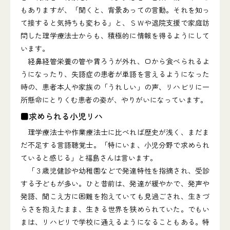
もありますが、「聞くと、背景あっての言動。それを知っ
て接すると気持ちも変わる」と、ＳＷや退院支援で家庭訪
問した理学療法士からも、積極的に情報を得るようにして
います。
経鼻経管栄養の管や胃ろうが外れ、口から食べられるよ
うになったり、失語症の患者が単語を言えるようになった
時の、患者本人や家族の「うれしい」の声、リハビリに一
所懸命にとりくむ患者の姿が、やりがいになっています。
■求められる小児リハ
理学療法士や作業療法士に比べれば歴史が浅く、まだま
だ不足する言語聴覚士。「特にいま、小児分野で求められ
ていると感じる」と福島さんは言います。
「３歳児健診や幼稚園などで発達特性を指摘され、受診
する子どもが多い。ひと昔前は、発達が緩やかで、発声や
発語、聞こえ方に困難を抱えていても見過ごされ、生きづ
らさを抱えたまま、生きる世界を狭められていた。でもい
まは、リハビリで学校に通えるようになることもある。特