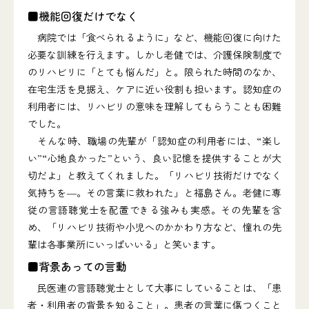
■機能回復だけでなく
病院では「食べられるように」など、機能回復に向けた
必要な訓練を行えます。しかし老健では、介護保険制度で
のリハビリに「とても悩んだ」と。限られた時間のなか、
在宅生活を見据え、ケアに近い役割も担います。認知症の
利用者には、リハビリの意味を理解してもらうことも困難
でした。
そんな時、職場の先輩が「認知症の利用者には、“楽し
い”“心地良かった”という、良い記憶を提供することが大
切だよ」と教えてくれました。「リハビリ技術だけでなく
気持ちを―。その言葉に救われた」と福島さん。老健に専
従の言語聴覚士を配置できる強みも実感。その先輩を含
め、「リハビリ技術や小児へのかかわり方など、憧れの先
輩は各事業所にいっぱいいる」と笑います。
■背景あっての言動
民医連の言語聴覚士として大事にしていることは、「患
者・利用者の背景を知ること」。患者の言葉に傷つくこと