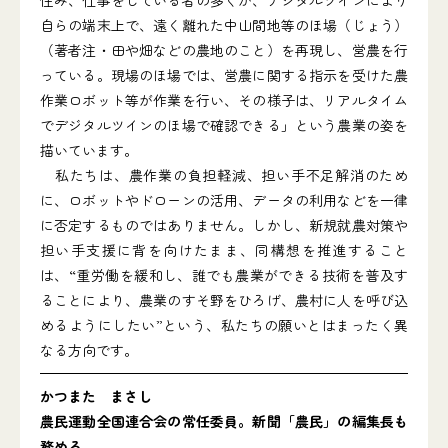
住み、仕事をしている者の多くが、デジタルツインにより
自らの端末上で、遠く離れた中山間地等のほ場（じょう）
（著者注・田や畑などの農地のこと）を再現し、営農を行
っている。現場のほ場では、営農に関する指示を受けた農
作業ロボット等が作業を行い、その様子は、リアルタイム
でデジタルツインのほ場で確認できる」という農業の姿を
描いています。
私たちは、農作業の負担軽減、担い手不足解消のため
に、ロボットやドローンの活用、データの利用などを一律
に否定するものではありません。しかし、新規就農対策や
担い手支援に背を向けたまま、同構想を推進すること
は、“重労働を緩和し、誰でも農業ができる技術を普及す
ることにより、農業のすそ野をひろげ、農村に人を呼び込
めるようにしたい”という、私たちの願いとはまったく異
なる方向です。
かつまた まさし
農民運動全国連合会の常任委員。新聞「農民」の編集長も
務める。