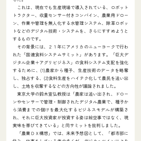
これは、現在でも生産現場で導入されている、ロボット
トラクター、収量センサー付きコンバイン、農業用ドロー
ン、作業や管理を無人化する水管理システム、除草ロボッ
トなどのデジタル技術・システムを、さらにすすめようと
するものです。
その背景には、２１年にアメリカのニューヨークで行わ
れた「国連食料システムサミット」があります。「巨大デ
ジタル企業＋アグリビジネス」の食料システム支配を強化
するために、(1)農家から種子、生産技術のデータを略奪
し、独占する、(2)食料生産をハイテク化して農民を追い出
し、土地を収奪するなどの方向性が議論されました。
東京大学の鈴木宣弘教授は「農家は追い出され、ドロー
ンやセンサーで管理・制御されたデジタル農業で、種子か
ら消費までの儲けを最大化するビジネスモデルが構築さ
れ、それに巨大投資家が投資する姿は絵空事ではなく、現
実味を帯びてきている」と同サミットを批判しました。
「農業ＤＸ構想」では、未来予想図として、「都市部に