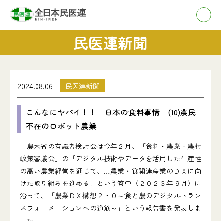
民医連新聞
2024.08.06
民医連新聞
こんなにヤバイ！！ 日本の食料事情 (10)農民
不在のロボット農業
農水省の有識者検討会は今年２月、「食料・農業・農村
政策審議会」の「デジタル技術やデータを活用した生産性
の高い農業経営を通じて、…農業・食関連産業のＤＸに向
けた取り組みを進める」という答申（２０２３年９月）に
沿って、「農業ＤＸ構想２・０～食と農のデジタルトラン
スフォーメーションへの道筋～」という報告書を発表しま
した。