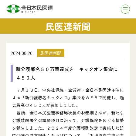
民医連新聞
2024.08.20
民医連新聞
新介護署名５０万筆達成を キックオフ集会に
４５０人
７月３０日、中央社保協・全労連・全日本民医連主催に
よる「新介護署名キックオフ」集会をＷＥＢで開催し、過
去最高の４５０人が参加しました。
冒頭、全日本民医連事務局次長の林泰則さんが、新たな
介護請願署名の請願項目に沿って、介護保険をめぐる情勢
を報告しました。２０２４年度介護報酬改定で実施した訪
問介護の基本報酬引き下げについて、「平均収支差率が高