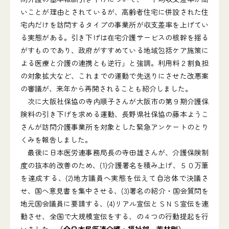
いことが理由とされているが、高齢者住宅に併設された住
宅内だけを訪問するタイプの事業所が収支差率を上げてい
る実態がある。引き下げは在宅介護サービスの根幹を揺る
がすものであり、政府がすすめている地域包括ケア施策に
よる医療と介護の連携とも逆行」と強調。利用料２割負担
の対象拡大など、これまでの運動で先送りにさせた改悪案
の審議が、来年から再開されることも紹介しました。
次に大阪社保協の寺内順子さんが大阪市の第９期介護保
険料の引き下げを求める運動、長野県社保協の藤本ようこ
さんが訪問介護事業所を対象とした緊急アンケートのとり
くみを報告しました。
最後に日本医労連事務局長の寺田雄さんが、介護保険制
度の抜本的改善のため、(1)介護署名を積み上げ、５０万筆
を達成する、(2)地方議員へ実態を伝えて自治体で決議さ
せ、国へ意見書を集中させる、(3)署名の紹介・国会質問を
地元国会議員に要請する、(4)リアル宣伝とＳＮＳ宣伝を連
動させ、全国で大規模宣伝をする、の４つの行動提起を行