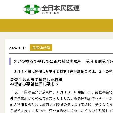
2024.09.17
民医連新聞
ケアの視点で平和で公正な社会実現を 第４６期第１
８月２４日に開催した第４６期第１回評議員会では、３４の発
能登半島地震で奮闘した職員
被災者の要望整理し要求へ
石川・藤牧圭介評議員は、８月１０日に開催した、能登半島地
外の事業所からの報告も共有しました。輪島診療所のヘルパーが
前の利用者のために奮闘する職員の姿に参加者の胸も熱くなりま
援が望まれているのか、県や自治体に求めていくものを整理して