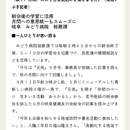
ぶき記者）
朝会後の学習に活用
月間への意思統一もスムーズに
岐阜 みどり病院 総務課
■一人ひとりが思い語る
みどり病院総務課では毎朝８時４５分からの朝会終了
後、５～１０分の学習会を位置づけ、民医連の機関紙誌な
どを活用しています。
「今日は『元気』９月号、事務長が投稿した記事を読ん
で、秋の月間に向けて討議しましょう」
９月１３日午前９時少し前、５月にリニューアルした真
新しい病院４階の一角で、『元気』を開き「仲間のペー
ジ 生きいき活動 あらかると」から、若手医師の班会参
加を訴えた６月の岐阜健康友の会総会の記事を読み上げま
す。
「今年も企画を知らせる地域訪問や署名活動に参加した
い」と、入職２年目の福山隆太さん。「高齢化する地域で