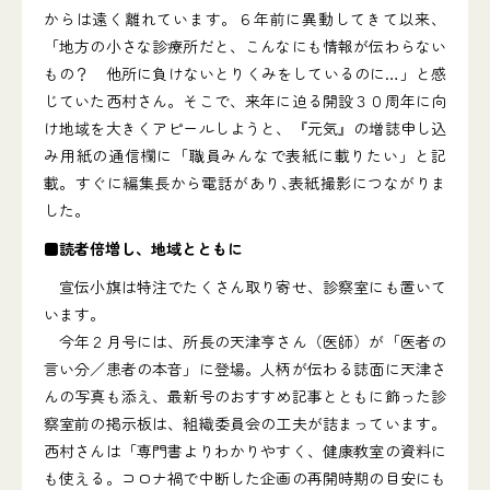
からは遠く離れています。６年前に異動してきて以来、
「地方の小さな診療所だと、こんなにも情報が伝わらない
もの？ 他所に負けないとりくみをしているのに…」と感
じていた西村さん。そこで、来年に迫る開設３０周年に向
け地域を大きくアピールしようと、『元気』の増誌申し込
み用紙の通信欄に「職員みんなで表紙に載りたい」と記
載。すぐに編集長から電話があり､表紙撮影につながりま
した｡
■読者倍増し、地域とともに
宣伝小旗は特注でたくさん取り寄せ、診察室にも置いて
います。
今年２月号には、所長の天津亨さん（医師）が「医者の
言い分／患者の本音」に登場。人柄が伝わる誌面に天津さ
んの写真も添え、最新号のおすすめ記事とともに飾った診
察室前の掲示板は、組織委員会の工夫が詰まっています。
西村さんは「専門書よりわかりやすく、健康教室の資料に
も使える。コロナ禍で中断した企画の再開時期の目安にも