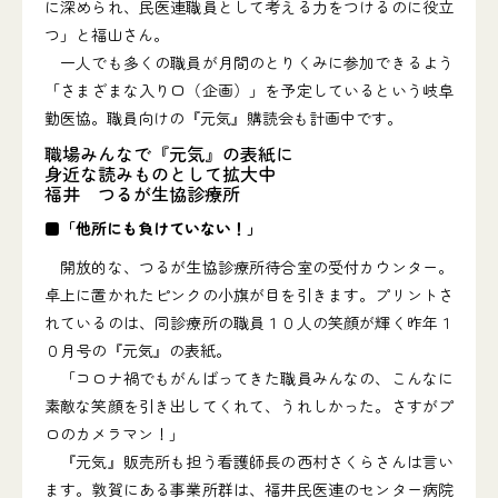
に深められ、民医連職員として考える力をつけるのに役立
つ」と福山さん。
一人でも多くの職員が月間のとりくみに参加できるよう
「さまざまな入り口（企画）」を予定しているという岐阜
勤医協。職員向けの『元気』購読会も計画中です。
職場みんなで『元気』の表紙に
身近な読みものとして拡大中
福井 つるが生協診療所
■「他所にも負けていない！」
開放的な、つるが生協診療所待合室の受付カウンター。
卓上に置かれたピンクの小旗が目を引きます。プリントさ
れているのは、同診療所の職員１０人の笑顔が輝く昨年１
０月号の『元気』の表紙。
「コロナ禍でもがんばってきた職員みんなの、こんなに
素敵な笑顔を引き出してくれて、うれしかった。さすがプ
ロのカメラマン！」
『元気』販売所も担う看護師長の西村さくらさんは言い
ます。敦賀にある事業所群は、福井民医連のセンター病院