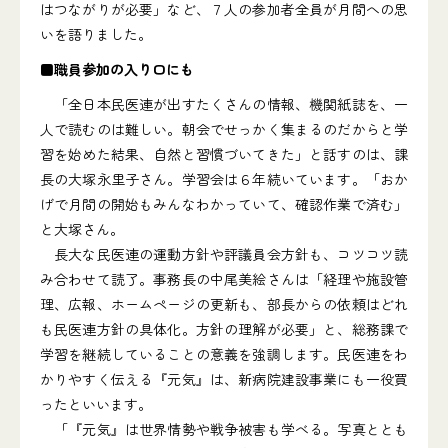
はつながりが必要」など、７人の参加者全員が月間への思
いを語りました。
■職員参加の入り口にも
「全日本民医連が出すたくさんの情報、機関紙誌を、一
人で読むのは難しい。朝会でせっかく集まるのだからと学
習を始めた結果、自然と習慣づいてきた」と話すのは、課
長の大塚永里子さん。学習会は６年続いています。「おか
げで月間の開始もみんなわかっていて、確認作業で済む」
と大塚さん。
長大な民医連の運動方針や評議員会方針も、コツコツ読
み合わせて読了。事務長の中尾美絵さんは「経理や施設管
理、広報、ホームページの更新も、部長からの依頼はどれ
も民医連方針の具体化。方針の理解が必要」と、総務課で
学習を継続していることの意義を強調します。民医連をわ
かりやすく伝える『元気』は、新病院建設事業にも一役買
ったといいます。
「『元気』は世界情勢や戦争被害も学べる。写真ととも