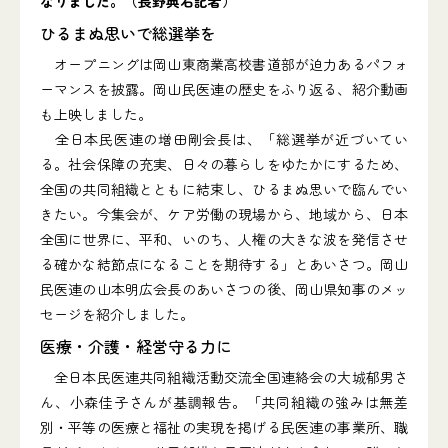
なりました。（長野典右記者）
ひるまぬ思いで総選挙を
オープニングは岡山東商業高校書道部が迫力あるパフォ
ーマンスを披露。岡山民医連の歴史をふり返る、紹介動画
も上映しました。
全日本民医連の増田剛会長は、「総選挙が近づいてい
る。社会保障の充実、日々の暮らしをゆたかにするため、
全国の共同組織とともに結束し、ひるまぬ思いで臨んでい
きたい。今集会が、ケア労働の現場から、地域から、日本
全国に世界に、平和、いのち、人権の大きな波を発信させ
る確かな結節点になることを期待する」とあいさつ。岡山
民医連の山本明広会長のあいさつの後、岡山県知事のメッ
セージを紹介しました。
医療・介護・経営守る力に
全日本民医連共同組織活動交流全国連絡会の大城郁男さ
ん、小森佳子さんが基調報告。「共同組織の強みは無差
別・平等の医療と福祉の実現を掲げる民医連の事業所、職