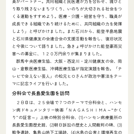
員がパートナー。共同組織と民医連が力を合わせ、誰ひと
り取り残さないまちづくり、いのちが大切される社会をつ
くる運動をすすめよう。医療・介護・経営を守り、職員が
成長できる組織であり続けるために、共同組織の力を発揮
しよう」と呼びかけました。また石川から、能登半島地震
と石川県健康友の会連合会の支援活動を報告し、復旧状況
と今後について語りました。急きょ呼びかけた能登豪雨災
害への募金に、１２０万円余りが集まりました。
群馬中央医療生協、大阪・西淀川・淀川健康友の会、岡
山・倉敷医療生協、沖縄医療生協が指定演題を報告。「テ
レビで会えない芸人」の松元ヒロさんが政治や憲法をテー
マに記念ライブを行いました。
分科会で長島愛生園を訪問
２日目は、２５会場で７つのテーマで分科会と、ハンセ
ン病ドキュメンタリー映画「ＮＡＧＡＳＨＩＭＡ～“かく
り”の証言～」上映の特別分科会、(1)ハンセン病療養所の
長島愛生園歴史館、(2)朝日訴訟の歴史と人間裁判の碑、(3)
戦争遺跡、亀島山地下工場跡、(4)水島の公害と環境再生の