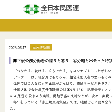
2025.06.17
民医連新聞
非正規公務労働者の誇りと怒り ⑥労組と出会った特別
「つながる、続ける、立ち上がる」をコンセプトにした新しい
アンケートは、組合員はもちろん、組合未加入者の思いもくみ
全国ではこんなにも非正規ががんばり、市民サービスをささえ
全国各地で会計年度任用職員の悲痛な叫びを「記者会見」とい
の４月遡そ 及きゅう実現、勤勉手当の支給などが、次々に実現
毎年行っている「非正規交流集会」では、職種ごとに語り合う
た。