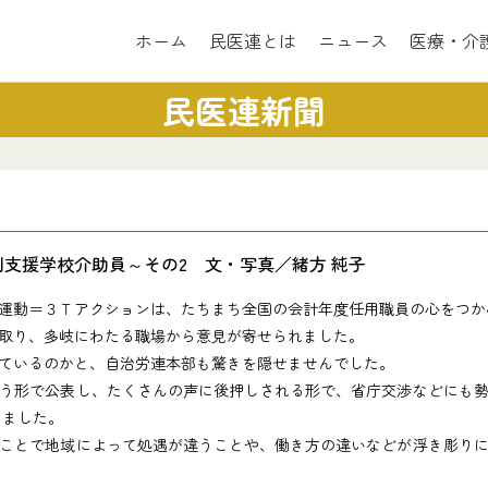
ホーム
民医連とは
ニュース
医療・介
民医連新聞
支援学校介助員～その2 文・写真／緒方 純子
運動＝３Ｔアクションは、たちまち全国の会計年度任用職員の心をつか
取り、多岐にわたる職場から意見が寄せられました。
ているのかと、自治労連本部も驚きを隠せませんでした。
う形で公表し、たくさんの声に後押しされる形で、省庁交渉などにも勢
しました。
ことで地域によって処遇が違うことや、働き方の違いなどが浮き彫りに