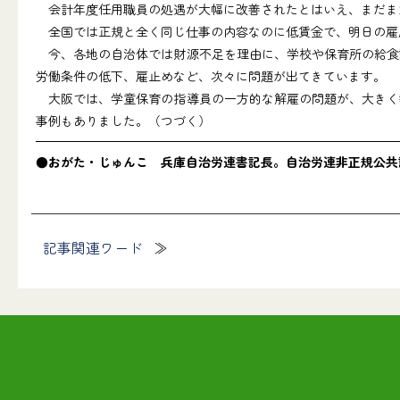
会計年度任用職員の処遇が大幅に改善されたとはいえ、まだま
全国では正規と全く同じ仕事の内容なのに低賃金で、明日の雇
今、各地の自治体では財源不足を理由に、学校や保育所の給食
労働条件の低下、雇止めなど、次々に問題が出てきています。
大阪では、学童保育の指導員の一方的な解雇の問題が、大きく
事例もありました。（つづく）
●おがた・じゅんこ 兵庫自治労連書記長。自治労連非正規公共
記事関連ワード