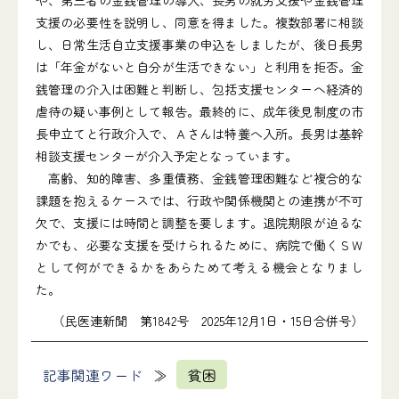
や、第三者の金銭管理の導入、長男の就労支援や金銭管理
支援の必要性を説明し、同意を得ました。複数部署に相談
し、日常生活自立支援事業の申込をしましたが、後日長男
は「年金がないと自分が生活できない」と利用を拒否。金
銭管理の介入は困難と判断し、包括支援センターへ経済的
虐待の疑い事例として報告。最終的に、成年後見制度の市
長申立てと行政介入で、Ａさんは特養へ入所。長男は基幹
相談支援センターが介入予定となっています。
高齢、知的障害、多重債務、金銭管理困難など複合的な
課題を抱えるケースでは、行政や関係機関との連携が不可
欠で、支援には時間と調整を要します。退院期限が迫るな
かでも、必要な支援を受けられるために、病院で働くＳＷ
として何ができるかをあらためて考える機会となりまし
た。
（民医連新聞 第1842号 2025年12月1日・15日合併号）
記事関連ワード
貧困