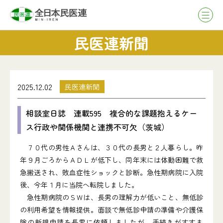
民医連新聞
2025.12.02
民医連新聞
相談室日誌 連載595 複合的な課題抱えるケー
ス行政や関係機関と連携不可欠（茨城）
７０代の男性Ａさんは、３０代の長男と２人暮らし。昨
年９月ごろからＡＤＬが低下し、同年末には体動困難で救
急搬送され、敗血症性ショックと診断。急性期病院に入院
後、今年１月に当院へ転院しました。
急性期病院のＳＷは、長男の理解力が低いこと、無低診
の利用希望を情報提供。面談で無低診申請の準備や介護保
険の新規申請を長男に依頼しましたが、手続きがすすま