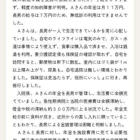
ず、軽度の知的障害が判明。Ａさんの年金は月１１万円、
長男の給与は７万円のため、無低診の利用はできませんで
した。
Ａさんは、長男が一人で生活できているかを常に心配し
ていました。自宅のライフラインは電気のみで、ガス・水
道は事情により使えず、食事は購入品で済ませ、入浴は銭
湯を利用。要介護認定後も保険証の確認が取れず、自宅を
訪問すると、郵便物は軒下に散乱。室内にはゴミ袋が１ｍ
以上積み上がり、尿臭も。自宅退院は難しい環境とわかり
ました。保険証は見当たらず、役所にいっしょに行き、再
発行しました。
入院後、Ａさんの年金を長男が管理し、生活費に全額充
てていました。急性期病院と当院の医療費は全額滞納し、
借金や税の滞納も約３００万円に上る状況でした。年金支
給日前に食料が尽き、近所からの差し入れに頼っているこ
ともわかり、長男による金銭管理は困難と判断しました。
Ａさんと長男に対し、年金を施設費用に充てる必要性