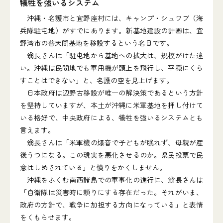
犠牲を強いるシステム
沖縄・名護市と宜野座村には、キャンプ・シュワブ（海
兵隊駐屯地）がすでにあります。新基地建設の計画は、宜
野湾市の普天間基地を移設するという名目です。
翁長さんは「駐屯地から基地への拡大は、規模がけた違
い。沖縄は民間地でも軍用機が頭上を飛行し、平穏にくら
すことはできない」と、名護の空を見上げます。
日本政府は辺野古移設が唯一の解決策であるという方針
を堅持していますが、本土が沖縄に米軍基地を押し付けて
いる格好で、中央政府による、犠牲を強いるシステムとも
言えます。
翁長さんは「米軍機の爆音で子どもが眠れず、母親が産
後うつになる。この現実を悪化させるのか。県民投票で民
意はしめされている」と憤りをかくしません。
沖縄をふくむ南西諸島での軍事化の進行に、翁長さんは
「自衛隊は災害時に頼りにする存在だった。それがいま、
政府の方針で、戦争に加担する方向になっている」と表情
をくもらせます。