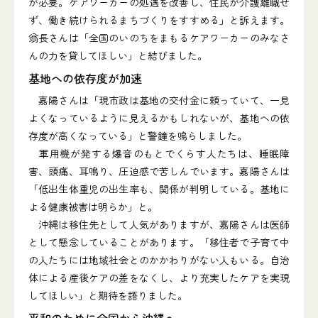
が必要。ケアワーカーの処遇を改善し、住民が介護離職せ
ず、働き続けられるまちづくりをすすめる」と訴えます。
翁長さんは「全国のいのちをまもるケアワーカーのみなさ
んの力を貸してほしい」と結びました。
基地への依存度が加速
嘉陽さんは「現市政は基地の交付金に頼っていて、一見
よくなっているように見えるかもしれないが、基地への依
存度が高くなっている」と警鐘を鳴らしました。
軍用機が発する爆音のもとでくらす人たちは、睡眠障
害、頭痛、耳鳴り、圧迫感で苦しんでいます。嘉陽さんは
「低出生体重児の出生率も、関係が判明している。基地に
よる健康被害は明らか」と。
沖縄は移住先として人気がありますが、嘉陽さんは医師
として懸念していることがあります。「移住者で子育て中
の人たちには地域社会とのかかわりがない人もいる。自治
体による産後ケアの差をなくし、より充実したケアを実現
してほしい」と期待を語りました。