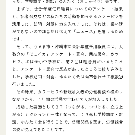
った、学校訪問・対話とゆんたく（おしゃべり）会です。
まずは、会計年度任用職員についてのアンケート結果
と、記者会見などの私たちの活動を知らせるカラービラを
活用した、訪問・対話に力を入れました。それは、長い話
ができないので趣旨だけ伝えて「ニュース」を届けるため
です。
そして、うるま市・沖縄市に会計年度任用職員には、人
数分の「ほこイカ」アンケート・署名、団結署名、カラー
ビラ、ポは全小中学校に、第２回は組合員がいるところ
と、アンケート・署名で反応があったところに絞り込みま
した。学校訪問・対話、ゆんたく会は両市合わせて複数回
行いました。
その結果、カラービラや新規加入者の労働相談や横のつ
ながりから、１年間の活動で合わせて人が加入しました。
成功した要因として３Ｔ（つながる、つづける、立ち上
がる）アクションと一体となって、くり返し学校訪問・対
話、ゆんたく会を行うことで、信頼関係を築き、労働組合
の姿が見えてきたことです。