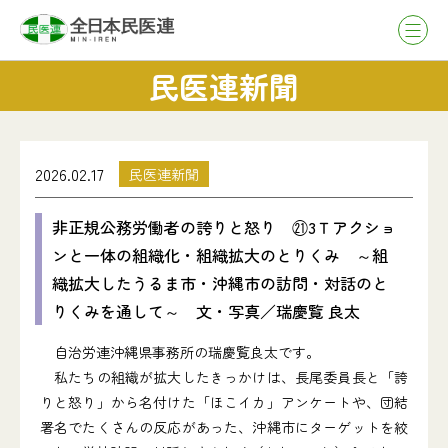
民医連新聞
2026.02.17
民医連新聞
非正規公務労働者の誇りと怒り ㉑3Ｔアクショ
ンと一体の組織化・組織拡大のとりくみ ～組
織拡大したうるま市・沖縄市の訪問・対話のと
りくみを通して～ 文・写真／瑞慶覧 良太
自治労連沖縄県事務所の瑞慶覧良太です。
私たちの組織が拡大したきっかけは、長尾委員長と「誇
りと怒り」から名付けた「ほこイカ」アンケートや、団結
署名でたくさんの反応があった、沖縄市にターゲットを絞