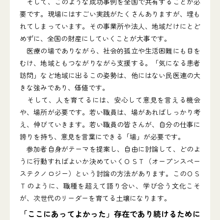
そして、このような成功事例を全国で共有することが必
要です。現場にはすごい実践がたくさんありますが、埋も
れてしまっています。その事業所や法人、地域だけにとど
めずに、全国の財産にしていくことが大事です。
医療の場でありながら、社会的孤立や生活困難にも目を
むけ、地域ともつながりながら支援する。「気になる患者
訪問」など地域に出るこの姿勢は、他にはない民医連の大
きな強みであり、価値です。
そして、人を育てるには、安心して意見を言える機会
や、場所が必要です。若い職員は、場があればしっかり考
え、伸びていきます。若い職員の皆さんが、自分の仕事に
誇りを持ち、意見を言葉にできる「場」が必要です。
参加者自身がテーマを提案し、自由に討論して、どのよ
うに行動すればよいか決めていくＯＳＴ（オープンスペー
ステクノロジー）という討論の方法があります。このＯＳ
Ｔのように、職種を超えて語り合い、学び合う文化こそ
が、次世代のリーダーを育てる土壌になります。
「ここにあってよかった」存在であり続けるために