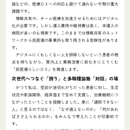
器などの、医療ＤＸへの対応も避けて通れない今期の重大
課題です。
情報共有や、チーム医療を加速させるためにはデジタル
化が必要です。しかし導入費用や維持費は高く、未導入の
病院が多いのも現実です。このままでは情報共有のネット
ワークから民医連の事業所も取り残される危険性がありま
す。
デジタルにくわしくない人を排除しないという患者の視
点を持ちながら、質向上と業務改善に前むきにとりくむ
「民医連らしいＤＸ」を推進します。
次世代へつなぐ「誇り」と多職種協働「対話」の場
かつて私は、受診が途切れがちだった患者に対し、生活
状況や家族関係、経済面まで含めて支援し、治療継続につ
ながったということを経験しました。単に「通院できない
人」と見るのではなく、「なぜ通えないのか」「何があれ
ばささえられるのか」をみんなで考えたことが印象的で
す。