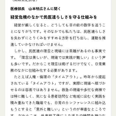
医療部長 山本明広さんに聞く
経営危機のなかで民医連らしさを守る仕組みを
経営が厳しくなると、どうしても目の前の数字を追うこ
とになりがちです。そのなかでも私たちは、民医連らしさ
を失わずにとりくみをすすめる方針を打ち出し、運動を推
進していかなければいけません。
しかし、民医連の理念と現場には乖離があるのも事実で
す。「理念は美しいが、現場では実践が難しい」という声
も多いです。だからこそ理念は掲げるだけでなく、日常業
務のなかに仕組み化する必要があります。
たとえば人権・倫理の「タイムアウト」。昨年から提起
されている「タイムアウト」ですが、実際に現場へ根づか
せるのは容易ではありません。救急の現場や多忙な病棟で
は特に難しく、気になる患者訪問など地域に出むく実践を
積み重ねてきた職場でも、日常のカンファレンスに組み込
もうとすると「意外と難しい」というのが率直なところで
す。だからこそ、外来終了後にふり返りの時間を持つな