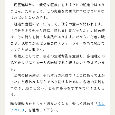
民医連は単に「親切な医療」をするだけの組織ではあり
ません。だからこそ、この実践を次世代につなげていかな
ければいけないのです。
組織が危機になった時こそ、理念の意味が問われます。
「自分をふり返った時に、誇れる仕事だったか」。民医連
は、その誇りを持てる実践があります。だからこそ若い職
員や、現場でがんばる職員にスポットライトを当て続けて
いくことが大事です。
私個人としては、患者の生活背景を意識し、多職種との
協同を大切にする一人の医師であり続けたいと考えていま
す。
全国の民医連が、それぞれの地域で「ここにあってよか
った」と思われる存在であり続けるために。各地の実践を
つなぎ、励まし合い、ともに歩みをすすめていきましょ
う。
総会運動方針をもっと読みたくなる、楽しく読める「
ほし
よみＰＪ
」を活用して下さい。