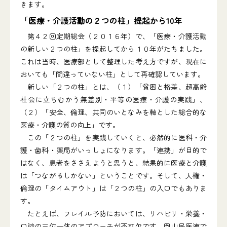
きます。
「医療・介護活動の２つの柱」提起から10年
第４２回定期総会（２０１６年）で、「医療・介護活動
の新しい２つの柱」を提起してから１０年がたちました。
これは当時、医療部として整理した考え方ですが、現在に
おいても「間違っていない柱」として再確認しています。
新しい「２つの柱」とは、（１）「貧困と格差、超高齢
社会に立ちむかう無差別・平等の医療・介護の実践」、
（２）「安全、倫理、共同のいとなみを軸とした総合的な
医療・介護の質の向上」です。
この「２つの柱」を実践していくと、必然的に医科・介
護・歯科・薬局がいっしょになります。「連携」が目的で
はなく、患者をささえようと思うと、結果的に医療と介護
は「つながるしかない」ということです。そして、人権・
倫理の「タイムアウト」は「２つの柱」の入口でもありま
す。
たとえば、フレイル予防においては、リハビリ・栄養・
口腔の三位一体のアプローチが不可欠です。岡山民医連で