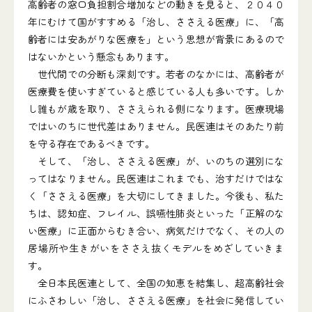
高齢者の窓口負担割合増加などの動きを見ると、２０４０
年にむけて国がすすめる「治し、ささえる医療」に、「高
齢者には安あがりな医療を」という思想が背景にあるので
はないかという懸念もあります。
世代間での分断も深刻です。若者のなかには、高齢者が
医療費を使いすぎていると感じている人も多いです。しか
し誰もが歳を取り、ささえられる側になります。医療現場
ではいのちに世代差はありません。民医連はそのあたり前
を守る存在であるべきです。
そして、「治し、ささえる医療」が、いのちの選別にな
ってはなりません。民医連はこれまでも、治すだけではな
く「ささえる医療」を大切にしてきました。今後も、私た
ちは、認知症、フレイル、誤嚥性肺炎といった「正解のな
い医療」に正面からむき合い、病気だけでなく、その人の
居場所や生きがいをささえ抜くモデルをめざしていきま
す。
全日本民医連として、全国の知恵を結集し、超高齢社会
にふさわしい「治し、ささえる医療」を社会に発信してい