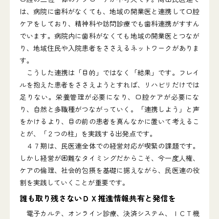
は、病院に歯科がなくても、地域の開業医と連携して口腔
ケアをしており、精神科や訪問診療でも歯科連携がすすん
でいます。病院内に歯科がなくても地域の開業医とつなが
り、地域住民や入院患者をささえるネットワークがありま
す。
こうした連携は「目的」ではなく「結果」です。フレイ
ルを抱えた患者をささえようとすれば、リハビリだけでは
足りない。栄養管理が必要になり、口腔ケアが必要にな
り、自然と多職種がつながっていく。「連携しよう」と声
をかけるより、目の前の患者を真んなかに置いて考えるこ
とが、「２つの柱」を実践する出発点です。
４７期は、民医連全体での経営対応が喫緊の課題です。
しかし経営が困難なタイミングだからこそ、今一度人権、
ケアの倫理、社会的包摂を基礎に据えながら、民医連の役
割を実践していくことが重要です。
誰も取り残さないＤＸ推進情報共有と発信を
電子カルテ、オンライン診療、決済システム、ＩＣＴ機