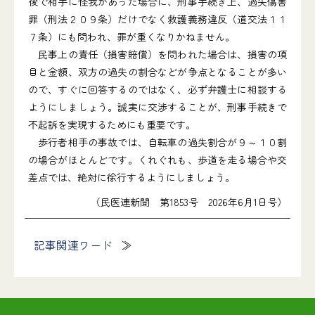
後で相手に怪我があった場合に、刑事手続き上、過失傷害
罪（刑法２０９条）だけでなく救護義務違反（道交法１１
７条）にも問われ、罪が重くなりかねません。
民事上の責任（損害賠償）を問われた場合は、損害の項
目と金額、双方の過失の割合などが争点となることが多い
ので、すぐに回答するのではなく、必ず弁護士に相談する
ようにしましょう。誠実に交渉することが、刑事手続きで
不起訴を実現するためにも重要です。
歩行者相手の事故では、自転車の過失割合が９～１０割
の場合がほとんどです。くれぐれも、歩道を走る場合や交
差点では、絶対に徐行するようにしましょう。
（民医連新聞 第1853号 2026年6月1日号）
記事関連ワード