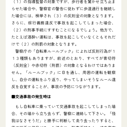
（１）の指導監督の対象ですが、歩行者を驚かせ立ち止ま
らせた場合や、警察官の警告に従わずに歩道通行を継続し
た場合には、検挙され（３）の反則金の対象となります。
さらに、徐行義務違反で事故を起こしてしまった場合、
（２）の刑事手続にすすむことになるでしょう。他方で、
たとえば酒酔い運転は、事故を起こしていなくともそれだ
けで（２）の刑罰の対象となります。
警察庁の「自転車ルールブック」によれば反則行為が１
１３種類もありますが、前述のとおり、すべてが青切符
（反則金）や赤切符（刑罰）の対象となるわけではありま
せん。「ルールブック」に目を通し、周囲の運転を観察
し、自分の運転をふり返り、やってしまいそうなルール違
反を自覚することが、事故の予防につながります。
■交通事故の発生時は
もし自転車に乗っていて交通事故を起こしてしまった場
合、その場から立ち去らず、警察に連絡して下さい。「怪
我はなさそうだ」と勝手に判断して走り去ったりすると、