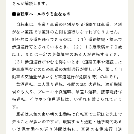
さんが解説します。
■自転車ルールのうち主なもの
自転車は、歩道と車道の区別がある道路では車道、区別
がない道路では道路の左側を通行しなければなりません。
例外的に歩道を通行できるのは、（１）道路標識・標示で
歩道通行可とされているとき、（２）１３歳未満か７０歳
以上、または一定の身体障害のある人が運転するとき、
（３）歩道通行がやむを得ないとき（道路工事や連続した
駐車車両などのため車道の左側通行が難しい時、著しく自
動車の交通量が多いなど車道通行が危険な時）のみです。
飲酒運転、二人乗り運転、夜間の無灯火運転、遮断機踏
切立ち入り、ブレーキ不良運転、傘差し運転、携帯電話保
持運転、イヤホン使用運転は、いずれも禁じられていま
す。
筆者は天気の良い朝の出勤時は自転車で二駅ほど先まで
走ることが多いのですが、観察すると通勤・通学時間ある
いは保育園への送り時間は特に、車道の右側走行（逆