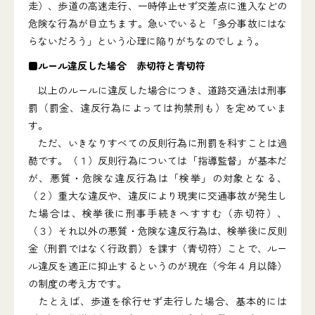
走）、歩道の高速走行、一時停止せず交差点に進入などの
危険な行為が目立ちます。急いでいると「多分事故にはな
らないだろう」という心理に陥りがちなのでしょう。
■ルール違反した場合 赤切符と青切符
以上のルールに違反した場合につき、道路交通法は刑事
罰（罰金、違反行為によっては拘禁刑も）を定めていま
す。
ただ、いきなりすべての反則行為に刑罰を科すことは過
酷です。（１）反則行為については「指導監督」が基本だ
が、悪質・危険な違反行為は「検挙」の対象となる、
（２）重大な違反や、違反により現実に交通事故が発生し
た場合は、検挙後に刑事手続きへすすむ（赤切符）、
（３）それ以外の悪質・危険な違反行為は、検挙後に反則
金（刑罰ではなく行政罰）を課す（青切符）ことで、ルー
ル違反を適正に抑止するというのが現在（今年４月以降）
の制度の考え方です。
たとえば、歩道を徐行せず走行した場合、基本的には