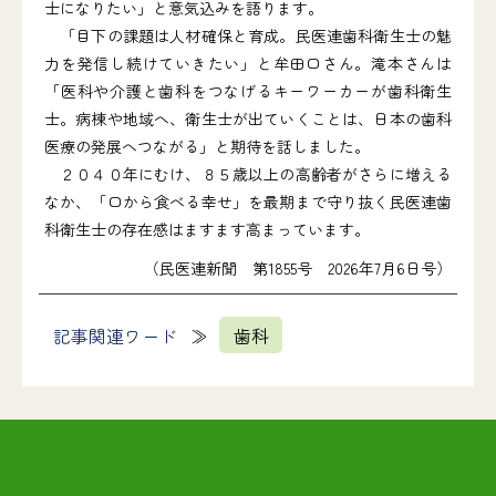
士になりたい」と意気込みを語ります。
「目下の課題は人材確保と育成。民医連歯科衛生士の魅
力を発信し続けていきたい」と牟田口さん。滝本さんは
「医科や介護と歯科をつなげるキーワーカーが歯科衛生
士。病棟や地域へ、衛生士が出ていくことは、日本の歯科
医療の発展へつながる」と期待を話しました。
２０４０年にむけ、８５歳以上の高齢者がさらに増える
なか、「口から食べる幸せ」を最期まで守り抜く民医連歯
科衛生士の存在感はますます高まっています。
（民医連新聞 第1855号 2026年7月6日号）
記事関連ワード
歯科