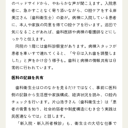
のベッドサイドから、やわらかな声が聞こえます。入院患
者に、急かすことなく寄り添いながら、口腔ケアをする岸
美江さん（歯科衛生士）の姿が。病棟に入院している患者
に、本人や家族の同意を得て口腔ケアを行います。巡回で
気になることがあれば、歯科医師や病棟の看護師などにし
っかりと伝えます。
同院の１階には歯科診察室があります。病棟スタッフが
患者を車いすで連れてくると、「今日は入れ歯を調整しま
した」と声をかけ合う様子も。歯科と病棟の情報共有は日
常的に行われています。
医科の記録を共有
歯科衛生士は口のなかを見るだけではなく、事前に医科
側の記録から生活歴や家族構成、経済状況を読み、口腔内
チェックを行います。片山浩子さん（歯科衛生士）は「患
者の背景を知り、社会的弱者や制度構造にむき合う実践は
民医連ならでは」と話します。
「新入院・新入所者検診」も、衛生士の大切な仕事で