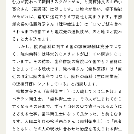
む力が変わって転倒リスクが下がる」と病棟師長の山田小
百合さん（看護師）は話します。口腔内が整い、嚥下機能
があがれば、自宅に退院できる可能性も高まります。事務
部次長の佐藤雅昭さん（理学療法士）は「口でご飯を食べ
られるまで改善すると退院先の選択肢が、天と地ほど変わ
る」と力を込めます。
しかし、院内歯科に対する国の診療報酬は充分ではな
く、院内歯科には経営的なメリットが出にくい構造になっ
ています。その結果、歯科併設の病院は全国でも２割弱に
とどまっている現状です。滝本博さん（歯科医師）は「直
近の改定は院内歯科ではなく、院外の歯科（主に開業医）
の連携評価にシフトしている」と指摘します。
柳根友美さん（歯科衛生士）は入職して３０年を超える
ベテラン衛生士。「歯科衛生士は、その人が生まれてから
亡くなるその時まで、ずっと自分の口で食べられるように
ささえる仕事。歯科衛生士になって良かった」と前をむき
ます。入職二年目の松浦由奈さん（歯科衛生士）は「患者
とともに、その人の現状に合わせた治療を考えられる衛生