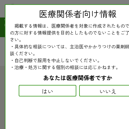
医療関係者向け情報
副作用モニター情報（薬・医薬
掲載する情報は、医療関係者を対象に作成されたもの
品の情報）
の方に対する情報提供を目的としたものでないことをご
さい。
・具体的な相談については、主治医やかかりつけの薬剤
談ください。
・自己判断で服用を中止しないでください。
・治療・処方に関する個別の相談には応じかねます。
あなたは医療関係者ですか
2000.07.01
副作用モニター情報（薬・医薬品の情報）
はい
いいえ
副作用モニター情報〈162〉 ニトロール舌下時
の指導
ニトロールの舌下服用による血圧低下を起こした症例が報
告されました。