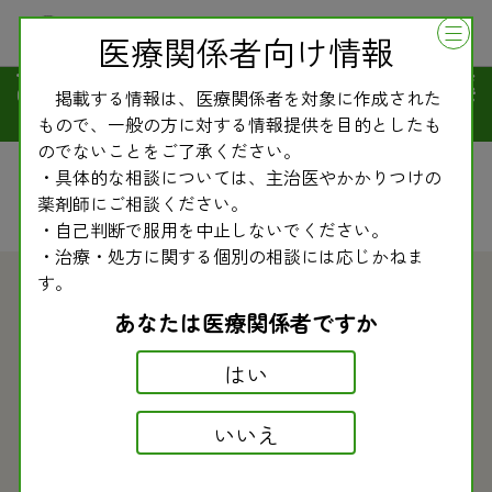
医療関係者向け情報
副作用モニター情報（薬・医薬
掲載する情報は、医療関係者を対象に作成された
品の情報）
もので、一般の方に対する情報提供を目的としたも
のでないことをご了承ください。
・具体的な相談については、主治医やかかりつけの
薬剤師にご相談ください。
・自己判断で服用を中止しないでください。
・治療・処方に関する個別の相談には応じかねま
す。
あなたは医療関係者ですか
2001.03.11
副作用モニター情報（薬・医薬品の情報）
はい
副作用モニター情報〈170〉 造影剤による副作
用の予防について（２０００年下期ショック症
いいえ
例のまとめより）
ヨード造影剤は、イオン性高浸透圧剤よりも非イオン性