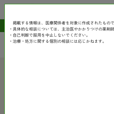
掲載する情報は、医療関係者を対象に作成されたもので
副作
・具体的な相談については、主治医やかかりつけの薬剤
・自己判断で服用を中止しないでください。
・治療・処方に関する個別の相談には応じかねます。
2007.07.02
副作用モニター情報（薬・医薬品の情報）
副作用モニター情報〈271〉 ＴＳ-1（ティーエスワ
前号では、ティーエスワンによる血液障害の事例から、重篤な副
化学療法によって生じる血液障害、特に好中球減少症は、出現頻
ることは、重篤な事態を避ける手だてとなります。