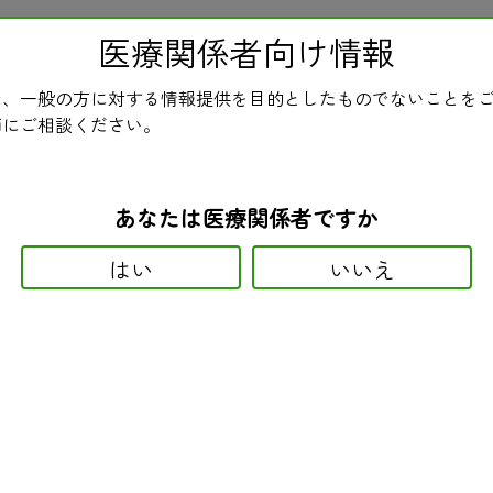
医療関係者向け情報
ホーム
民医連とは
ニュース
医療・介
、一般の方に対する情報提供を目的としたものでないことを
用モニター情報（薬・医薬品の
師にご相談ください。
あなたは医療関係者ですか
はい
いいえ
ン）による重篤な副作用の回避について ～その２～
作用を回避するための注意について報じました。第２報では、化学療法
度が高く、かつ致死的な経過をたどりがちです。事前に、このような