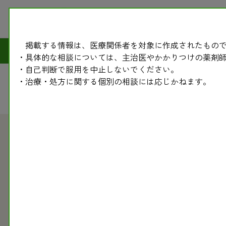
掲載する情報は、医療関係者を対象に作成されたもので
副作
・具体的な相談については、主治医やかかりつけの薬剤
・自己判断で服用を中止しないでください。
・治療・処方に関する個別の相談には応じかねます。
2008.02.18
副作用モニター情報（薬・医薬品の情報）
副作用モニター情報〈283〉 骨粗鬆症治療剤（エビ
骨粗鬆症治療剤ラロキシフェン（エビスタ錠(R)）は、抗乳が
その副作用報告が多数寄せられています。骨粗鬆症に対するホル
ることと関係しているようです。