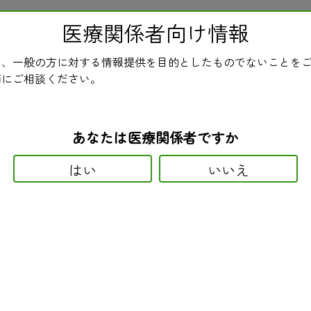
医療関係者向け情報
ホーム
民医連とは
ニュース
医療・介
、一般の方に対する情報提供を目的としたものでないことを
用モニター情報（薬・医薬品の
師にご相談ください。
あなたは医療関係者ですか
はい
いいえ
スタ錠）の副作用
ん剤タモキシフェンや排卵誘発剤クロミフェンに類似した薬物群に属し
モン補充療法が血栓症の危険を高めるという理由で、積極的に行われ