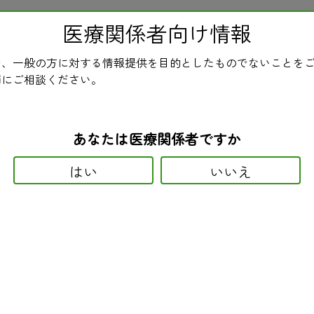
医療関係者向け情報
ホーム
民医連とは
ニュース
医療・介
、一般の方に対する情報提供を目的としたものでないことを
用モニター情報（薬・医薬品の
師にご相談ください。
あなたは医療関係者ですか
はい
いいえ
作用と患者管理の継続について
が１４件寄せられています。そのうち、肝機能障害が２件、血液障害が２
ほとんど使用されていません。しかし、日本では異例ともいえる２度の