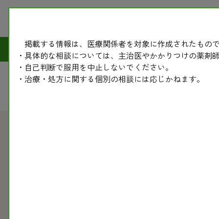
掲載する情報は、医療関係者を対象に作成されたもので
副作
・具体的な相談については、主治医やかかりつけの薬剤
・自己判断で服用を中止しないでください。
・治療・処方に関する個別の相談には応じかねます。
2008.03.03
副作用モニター情報（薬・医薬品の情報）
副作用モニター情報〈284〉 塩酸チクロピジンの副
2007年度第２四半期に、塩酸チクロピジンによる副作用報告
海外では、重篤な副作用で多数の人が死亡しているため、現在
に処方されています。