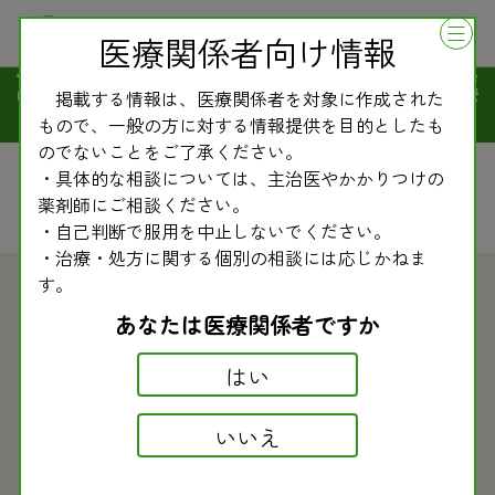
医療関係者向け情報
副作用モニター情報（薬・医薬
掲載する情報は、医療関係者を対象に作成された
品の情報）
もので、一般の方に対する情報提供を目的としたも
のでないことをご了承ください。
・具体的な相談については、主治医やかかりつけの
薬剤師にご相談ください。
・自己判断で服用を中止しないでください。
・治療・処方に関する個別の相談には応じかねま
す。
あなたは医療関係者ですか
2008.12.01
副作用モニター情報（薬・医薬品の情報）
はい
副作用モニター情報〈300〉 フルニトラゼパム
錠による呼吸抑制について
いいえ
第２四半期の集計でフルニトラゼパム錠（ロヒプノール
錠(R)、サイレース錠(R)）による呼吸抑制が１件、ＣＯ２