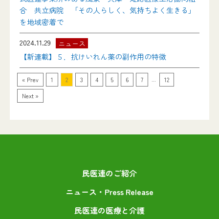
合 共立病院 「その人らしく、気持ちよく生きる」
を地域密着で
2024.11.29
ニュース
【新連載】５．抗けいれん薬の副作用の特徴
...
« Prev
1
2
3
4
5
6
7
12
Next »
民医連のご紹介
ニュース・Press Release
民医連の医療と介護