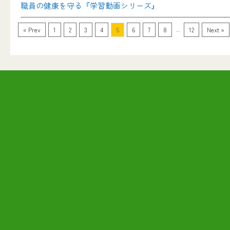
職員の健康を守る『学習動画シリーズ』
...
« Prev
1
2
3
4
5
6
7
8
12
Next »