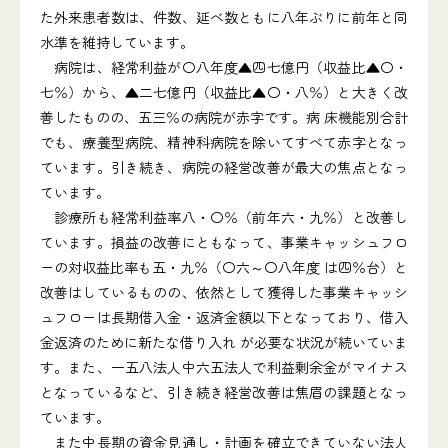
た外来患者数は、件数、延べ数ともに八年ぶりに前年と同
水準を維持しています。
病院は、経常利益が〇八年度▲四七億円（収益比▲〇・
七％）から、▲二七億円（収益比▲〇・八％）と大きく改
善したものの、五三％の病院が赤字です。病 床機能別合計
でも、療養型病院、精神科病院を除いてすべて赤字となっ
ています。引き続き、病院の経営改善が最大の焦点となっ
ています。
診療所も経常利益率八・〇％（前年六・九％）と改善し
ています。損益の改善にともなって、事業キャッシュフロ
ーの対収益比率も五・九％（〇六～〇八年度 は四％台）と
改善はしているものの、依然として獲得した事業キャッシ
ュフローは長期借入金・返済金額以下となっており、借入
金返済のために新たな借り入れ が必要な状況が続いていま
す。また、一五八法人中六五法人で利益剰余金がマイナス
となっているなど、引き続き経営改善は焦眉の課題となっ
ています。
また中長期の資金見通し・計画を確立できていない法人