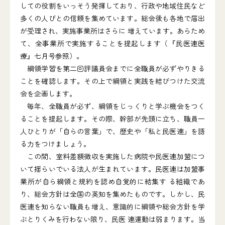
しての役割をいっそう発揮しており、行政や地域住民など
多くの人びとの信頼を集めています。総会後も各地で届出
が受理され、実施事業所はさらに 増えています。あらため
て、全事業所で実施することを提起します（『民医連医
療』七月号参照）。
綱領学習を第二回評議員会までに全職員が必ずやりきる
ことを確認します。その上で綱領と実践を結びつけた交流
会を企画します。
毎年、全職員が必ず、綱領をじっくりと学ぶ機会をつく
ることを提起します。その際、幹部が先頭に立ち、職員一
人ひとりが「自らの言葉」で、歴史や「私と民医連」を語
る力をつけましょう。
この間、室料差額徴収を実施した病院や民医連加盟につ
いて揺らいでいる法人が生まれています。民医連は加盟事
業所が自ら綱領と規約を認め自覚的に結集す る組織であ
り、総会方針は全国の英知を集めたものです。しかし、民
医連を知らない職員も増え、意識的に綱領や総会方針を学
ぶとりくみを行わない限り、民医 連運動は弱まります。当