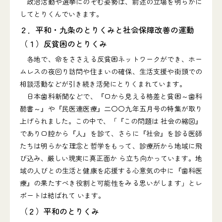
政治活動や選挙にのぞむ姿勢は、前述の立場を明らかに
してとりくんでいきます。
２．平和・九条のとりくみと社会保障改善の運動
（１）反貧困のとりくみ
各地で、命をささえる反貧困ネットワークができ、ホー
ムレスの夜回り訪問や住まいの確保、生活支援や街頭での
相談活動などが引き続き活発にとりくまれています。
日本歯科新聞などで、『口から見える格差と貧困～歯科
酷書～』や『民医連医療』二〇〇九年五月号の特集が取り
上げられました。この中で、「『この問題は 社会の縮図』
であり口腔から『人』を診て、さらに『社会』を診る医師
たちは明らかな理念と哲学をもって、診療所から地域に飛
び込み、厳しい現実に真正面か ら立ち向かっています。地
域の人びとの生活と健康を応援する心意気の中に『歯科医
療』の果たすべき役割と可能性をみる思いがします」とレ
ポートは結ばれて います。
（２）平和のとりくみ