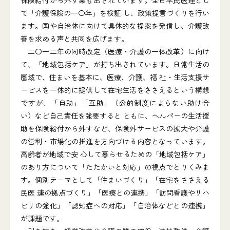
保険給付から外す案も出されています。全日本民医連とし
て「介護保険の一〇年」を検証 し、政策提言づくりを行い
ます。国や自治体に向けて具体的な提案を発信し、介護改
善を求める声と共同を広げます。
二〇一二年の同時改定（医療・介護の一体改革）に向け
て、「地域包括ケア」が打ち出されています。日常生活の
圏域で、住まいを基本に、医療、介護、福 祉・生活支援サ
ービスを一体的に提供して在宅生活をささえるという構想
ですが、「自助」「互助」（公的制度によらない助け合
い）など自己責任を強要すると ともに、ヘルパーの生活援
助を保険給付から外すなど、保険外サービスの拡大や介護
の営利・市場化の推進を方向づける内容となっています。
高齢者が地域で安 心して暮らせるための「地域包括ケア」
のあり方について「たたかいと対応」の視点でとりくみま
す。個別テーマとして「住まいづくり」「在宅をささえる
民医 連の拠点づくり」「医療との連携」「訪問看護やリハ
ビリの強化」「認知症への対応」「自治体などとの連携」
が課題です。