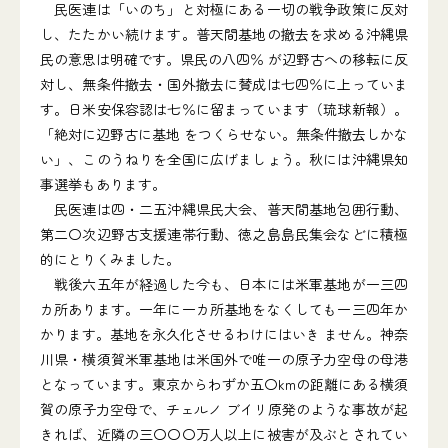
民医連は「いのち」と対極にある一切の戦争政策に反対
し、たたかい続けます。普天間基地の撤去を求める沖縄県
民の意思は明確です。県民の八四％ が辺野古への移転に反
対し、無条件撤去・国外撤去に賛成は七四％に上っていま
す。日米安保容認は七％に留まっています（琉球新報）。
「絶対に辺野古に基地 をつくらせない。無条件撤去しかな
い」、このうねりを全国に広げましょう。秋には沖縄県知
事選挙もあります。
民医連は四・二五沖縄県民大会、普天間基地包囲行動、
第二〇次辺野古支援連帯行動、徳之島島民集会などに積極
的にとりくみました。
戦後六五年が経過した今も、日本には米軍基地が一三四
カ所あります。一年に一カ所基地をなくしても一三四年か
かります。基地を永久化させるわけにはいき ません。神奈
川県・横須賀米軍基地は米国外で唯一の原子力空母の母港
となっています。東京からわずか五〇kmの距離にある横須
賀の原子力空母で、チェルノ ブイリ原発のような事故が起
きれば、近隣の三〇〇〇万人以上に被害が及ぶとされてい