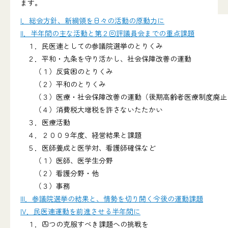
ます。
I．総会方針、新綱領を日々の活動の原動力に
II．半年間の主な活動と第２回評議員会までの重点課題
１．民医連としての参議院選挙のとりくみ
２．平和・九条を守り活かし、社会保障改善の運動
（１）反貧困のとりくみ
（２）平和のとりくみ
（３）医療・社会保障改善の運動（後期高齢者医療制度廃止
（４）消費税大増税を許さないたたかい
３．医療活動
４．２００９年度、経営結果と課題
５．医師養成と医学対、看護師確保など
（１）医師、医学生分野
（２）看護分野・他
（３）事務
III．参議院選挙の結果と、情勢を切り開く今後の運動課題
IV．民医連運動を前進させる半年間に
１．四つの克服すべき課題への挑戦を