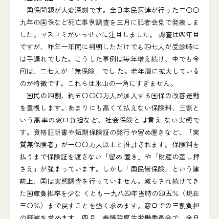
国保問題が大変深刻です。全日本民医連が行った二〇〇
九年の国保など死亡事例調査を三月に記者会見で発表しま
した。マスコミがいっせいに注目しました。 調査は四年目
ですが、昨年一年間に判明しただけでも四七人が受診時に
は手遅れでした。こうした事例は毎年増え続け、中でも今
回は、二七人が「無保険」でし た。若年層に拡大している
のが特徴です。これらは氷山の一角にすぎません。
国民の四割、約五〇〇〇万人が加入する国保の改善運動
を重視します。あまりにも高くて払えない保険料、三割と
いう高率の窓口負担など、社会保険とは言え ない実態で
す。資格証明書や短期保険証の発行や留め置きなど、「実
質無保険者」が一〇〇万人以上と推計されます。保険料を
払うまで保険証を渡さない「留め 置き」や「財産の差し押
さえ」が強まっています。しかし「国民皆保険」という建
前上、国は実態調査を行っていません。減らされ続けてき
た国庫負担率を少な くとも一九八四年当時の四五％（現在
三〇％）まで戻すことを強く求めます。窓口での三割負担
の軽減を求めます。四月、参議院厚生労働委員会で、全日