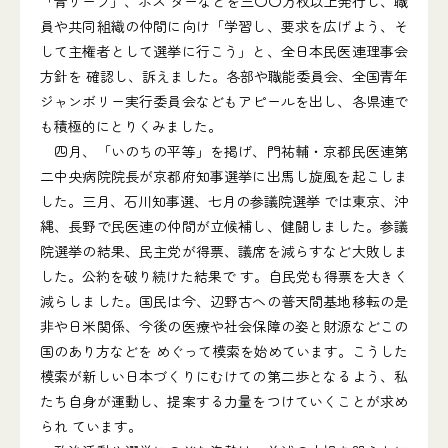
「青リーフ」、ポス ターなどを三〇〇万枚以上発行し、職
員や共同組織の仲間に向け「学習し、要求を広げよう、そ
して主権者として選挙に行こう」と、全日本民医連理事会
方針を 確認し、訴えました。各部や職能委員会、全国青年
ジャンボリー実行委員会などもアピールを出し、各県連で
も積極的にとりくみました。
四月、「いのちの平等」を掲げ、門祐輔・京都民医連第
二中央病院院長が京都府知事選挙に出馬し旋風を起こしま
した。三月、石川知事選、七月の参議院選挙 では東京、沖
縄、長野で民医連の仲間が立候補し、健闘しました。参議
院選挙の結果、民主党が得票、議席を減らすなど大敗しま
した。公約を破り続けた結果で す。自民党も得票を大きく
減らしました。国民は今、辺野古への普天間基地移転の是
非や日米関係、今後の医療や社会保障の姿と財源などこの
国のあり方などを めぐって模索を始めています。こうした
模索が新しい日本づくりにむけての第二歩となるよう、私
たち自身が運動し、提案する力量をつけていくことが求め
られ ています。