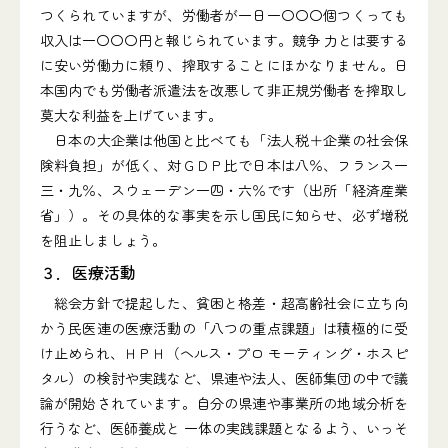
つくられていますが、労働者が一日一〇〇〇個つくっても
収入は一〇〇〇円と報じられています。競争 力とは要する
に安い労働力に頼り、搾取することにほかなりません。日
本国内でも労働者派遣法を改悪して非正規労働者を搾取し
莫大な利益を上げています。
日本の大企業は他国と比べても「法人税＋企業の社会保
険料負担」が低く、対ＧＤＰ比で日本は八％、フランス一
三・九％、スウェーデン一四・六％です（出所「経済産業
省」）。その具体的な事実を示し国民に知らせ、必ず増税
を阻止しましょう。
３．医療活動
総会方針で提起した、貧困と格差・超高齢社会に立ち向
かう民医連の医療活動の「八つの重点課題」は積極的に受
け止められ、ＨＰＨ（ヘルス・プロ モーティング・ホスピ
タル）の検討や実践など、県連や法人、医師集団の中で議
論が開始されています。自分の県連や事業所の地域分析を
行うなど、医師養成と 一体の実践課題となるよう、いっそ