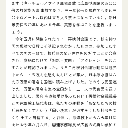
ます（注‥チェルノブイリ原発事故は広島型原爆の四〇〇
倍の放射能汚染 事故であり、三一年経った現在でも周辺三
〇キロメートル以内は立ち入り禁止になっている）。新日
米安保五〇年にあたる今年、実態を学ぶことを重視しまし
ょ う。
今年五月に開催されたＮＰＴ再検討会議では、核を持つ
国の反対で日程こそ明記されなかったものの、参加したす
べての国の一致で、核兵器のない世界をめざ すことが合意
され、廃絶にむけて「対話・共同」「アクション」を起こ
すことが確認されました。ＮＰＴ再検討会議行動には世界
中から二・五万人を超える人び とが集い、日本原水協は六
九〇万筆の署名を国連に積み上げました。そのうち民医連
は九二万筆の署名を集め全国から二三一人の代表団を送り
出しました。署名 を直接受け取ったＮＰＴ再検討会議議長
と国連軍縮上級代表は、私たちの運動を「あなたたちの核
兵器をなくすという『固い決意』が必ずそうした社会をつ
くり 出すと確信する」と評価し、原爆投下から六五年目に
あたる今年八月六日、国連事務総長が広島の式典に参加す