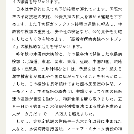
うの議論を呼びかけます。
日本は世界的に見ても予防接種が遅れています。国際水
準の予防接種の実施、公費負担の拡大を求める運動をすす
めます。また子宮頸ガンワクチン接種の運動 に呼応し、性
教育や検診の重要性、安全性の検証など、公的責任を明確
にしたとりくみを強めます。『高齢者医療実践ハンドブッ
ク』の積極的な活用を呼びかけ ます。
昨年秋の水俣病大検診と、その後各地で開催した水俣病
検診（北海道、東北、関東、東海、近畿、中国四国、現地
熊本・鹿児島、九州沖縄など）は、予想をは るかに超える
潜在被害者が現地や全国に広がっていることを明らかにし
ました。この検診を長年続けてきた熊本民医連の仲間、ノ
ーモア・ミナマタ訴訟の原告 団、弁護団そして全国の民医
連の運動が世論を動かし、和解合意を勝ち取りました。五
月一日から始まった水俣病特別措置法による救済を求める
人が一カ月だけ で一・八万人を超えました。
しかし、非認定地域の住民や一九六九年以後に生まれた
人など、水俣病特別措置法、ノーモア・ミナマタ訴訟の和