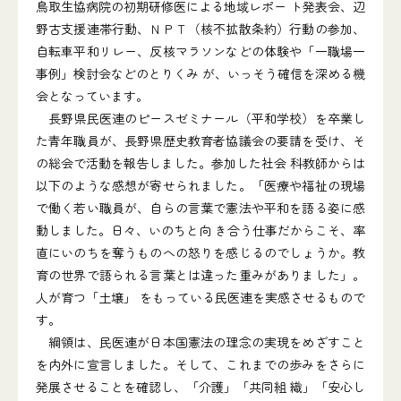
鳥取生協病院の初期研修医による地域レポー ト発表会、辺
野古支援連帯行動、ＮＰＴ（核不拡散条約）行動の参加、
自転車平和リレー、反核マラソンなどの体験や「一職場一
事例」検討会などのとりくみ が、いっそう確信を深める機
会となっています。
長野県民医連のピースゼミナール（平和学校）を卒業し
た青年職員が、長野県歴史教育者協議会の要請を受け、そ
の総会で活動を報告しました。参加した社会 科教師からは
以下のような感想が寄せられました。「医療や福祉の現場
で働く若い職員が、自らの言葉で憲法や平和を語る姿に感
動しました。日々、いのちと向 き合う仕事だからこそ、率
直にいのちを奪うものへの怒りを感じるのでしょうか。教
育の世界で語られる言葉とは違った重みがありました」。
人が育つ「土壌」 をもっている民医連を実感させるもので
す。
綱領は、民医連が日本国憲法の理念の実現をめざすこと
を内外に宣言しました。そして、これまでの歩みをさらに
発展させることを確認し、「介護」「共同組 織」「安心し