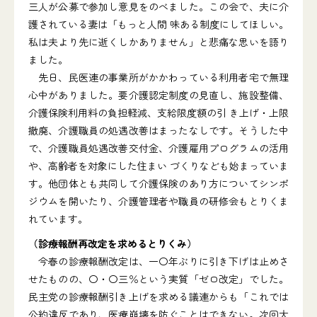
三人が公募で参加し意見をのべました。この会で、夫に介
護されている妻は「もっと人間 味ある制度にしてほしい。
私は夫より先に逝くしかありません」と悲痛な思いを語り
ました。
先日、民医連の事業所がかかわっている利用者宅で無理
心中がありました。要介護認定制度の見直し、施設整備、
介護保険利用料の負担軽減、支給限度額の引 き上げ・上限
撤廃、介護職員の処遇改善はまったなしです。そうした中
で、介護職員処遇改善交付金、介護雇用プログラムの活用
や、高齢者を対象にした住まい づくりなども始まっていま
す。他団体とも共同して介護保険のあり方についてシンポ
ジウムを開いたり、介護管理者や職員の研修会もとりくま
れています。
（診療報酬再改定を求めるとりくみ）
今春の診療報酬改定は、一〇年ぶりに引き下げは止めさ
せたものの、〇・〇三％という実質「ゼロ改定」でした。
民主党の診療報酬引き上げを求める議連からも「これでは
公約違反であり、医療崩壊を防ぐことはできない。次回大