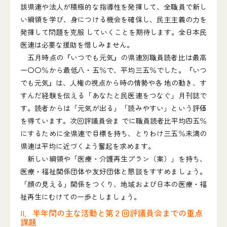
該県連や法人が積極的な指導性を発揮して、全職員で新し
い綱領を学び、身につける機会を確保し、民主主義の力を
発揮して問題を克服 していくことを期待します。全日本民
医連は必要な援助を惜しみません。
五月時点の『いつでも元気』の県連別職員読者比は最高
一〇〇％から最低八・五％で、平均三五％でした。『いつ
でも元気』は、人権の視点から時の情勢や各 地の動き、す
すんだ経験を伝える「あなたと民医連をつなぐ」月刊誌で
す。読者からは「元気が出る」「読みやすい」という評価
を得ています。次回評議員会ま でに職員読者比平均四五％
にするために全県連で目標を持ち、とりわけ三五％未満の
県連は平均に近づくよう奮起を求めます。
新しい綱領や「医療・介護再生プラン（案）」を持ち、
医療・福祉関係団体や友好団体と懇談をすすめましょう。
「顔の見える」関係をつくり、地域および日本の医療・福
祉再生にむけての一歩としましょう。
II．半年間の主な活動と第２回評議員会までの重点
課題