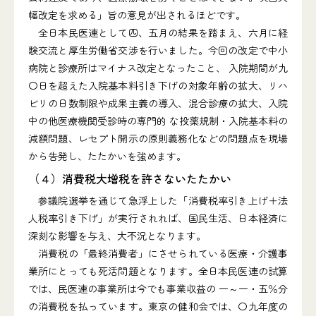
幅改定を求める」旨の意見が出されるほどです。
全日本民医連として四、五月の結果を踏まえ、六月に経
験交流と厚生労働省交渉を行いました。今回の改定で中小
病院と診療所はマイナス改定となったこと、 入院期間が九
〇日を超えた入院基本料引き下げの対象年齢の拡大、リハ
ビリの日数制限や成果主義の導入、混合診療の拡大、入院
中の他医療機関受診時の専門的 な投薬規制・入院基本料の
減額問題、レセプト開示の原則義務化などの問題点を現場
から告発し、たたかいを強めます。
（４）消費税大増税を許さないたたかい
参議院選挙を通じて急浮上した「消費税率引き上げ＋法
人税率引き下げ」が実行されれば、国民生活、日本経済に
深刻な影響を与え、大不況となります。
消費税の「最終消費者」にさせられている医療・介護事
業所にとっても死活問題となります。全日本民医連の試算
では、民医連の事業所は今でも事業収益の 一～一・五％分
の消費税を払っています。東京の健和会では、〇九年度の