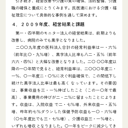
引き続き、経営改善や介護の質の確保、法的整備、介護
職の確保と養成にとりくみます。民医連における介護・福
祉理念について具体的な事例を通して深めます。
４．２００９年度、経営結果と課題
第一・四半期のモニター法人の経営結果は、前期よりも
改善し、病院のみでも黒字となりました。
二〇〇九年度の医科法人合計の経常利益率は一・六％
（前年比〇・九％増）、黒字法人比率も八二・五％（前年
六六・四％）と大幅な改善となりました。二〇 〇〇年度以
降の一〇年間で見ると、経常利益率は、二〇〇〇年度二・
一％、〇一年度二・〇％に次ぐ利益確保で、この間低下し
続けた黒字法人比率は最も高く なっています。その要因
は、事業収益を三・一％伸ばしたこと（この一〇年で最
高）、事業費用の伸びが二・二％に留まったことによりま
す。収益は、入院収益 で二・七％増、外来収益一・五％
増、昨年約七％ダウンした保健予防収益も一〇・六％増
（〇七年度比でも三・七％増）、介護収益三・一％増と、
いずれも増収 となりました。〇一年をピークに減少してき