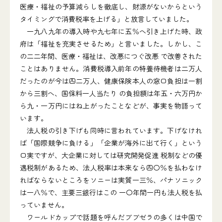
医療・福祉の予算減らしを徹底し、財源がないからという
タイミングで消費税率を上げる」と放言していました。
一九八九年の導入時や九七年に五％へ引き上げた時、政
府は「福祉を充実させるため」と言いました。しかし、こ
の二二年間、医療・福祉は、改悪につぐ改悪 で改善された
ことはありません。消費税導入前年の特養待機者は二万人
だったのが今は四二万人、健康保険本人の窓口負担は一割
から三割へ、国保料一人当たり の負担額は年五・六万円か
ら九・一万円にはね上がったことなどが、事実を物語って
います。
法人税の引き下げも同時に言われています。下げなけれ
ば「国際競争に負ける」「企業が海外に出て行く」という
口実ですが、大企業に対しては研究開発促進 税制などの優
遇税制があるため、法人税率は本来なら四〇％を払わなけ
ればならないところをソニーは実質一三％、パナソニック
は一八％で、主要三銀行はこの 一〇年間一円も法人税を払
っていません。
ワールドカップで話題を呼んだブブゼラの多くは中国で