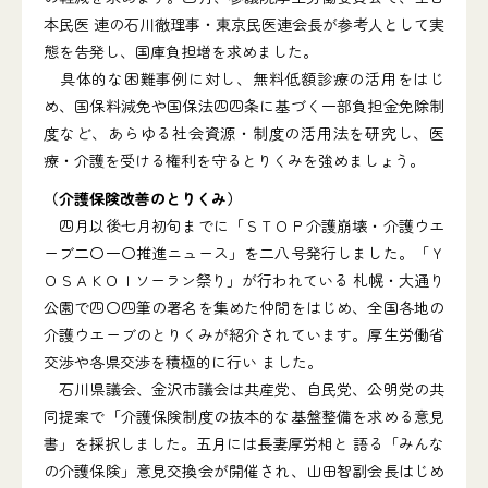
本民医 連の石川徹理事・東京民医連会長が参考人として実
態を告発し、国庫負担増を求めました。
具体的な困難事例に対し、無料低額診療の活用をはじ
め、国保料減免や国保法四四条に基づく一部負担金免除制
度など、あらゆる社会資源・制度の活用法を研究し、医
療・介護を受ける権利を守るとりくみを強めましょう。
（介護保険改善のとりくみ）
四月以後七月初旬までに「ＳＴＯＰ介護崩壊・介護ウエ
ーブ二〇一〇推進ニュース」を二八号発行しました。「Ｙ
ＯＳＡＫＯＩソーラン祭り」が行われている 札幌・大通り
公園で四〇四筆の署名を集めた仲間をはじめ、全国各地の
介護ウエーブのとりくみが紹介されています。厚生労働省
交渉や各県交渉を積極的に行い ました。
石川県議会、金沢市議会は共産党、自民党、公明党の共
同提案で「介護保険制度の抜本的な基盤整備を求める意見
書」を採択しました。五月には長妻厚労相と 語る「みんな
の介護保険」意見交換会が開催され、山田智副会長はじめ