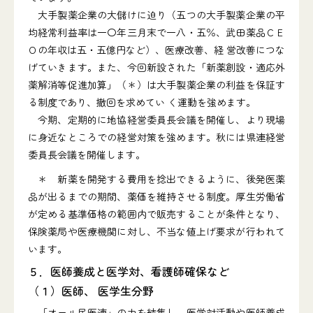
大手製薬企業の大儲けに迫り（五つの大手製薬企業の平
均経常利益率は一〇年三月末で一八・五％、武田薬品ＣＥ
Ｏの年収は五・五億円など）、医療改善、経 営改善につな
げていきます。また、今回新設された「新薬創設・適応外
薬解消等促進加算」（＊）は大手製薬企業の利益を保証す
る制度であり、撤回を求めてい く運動を強めます。
今期、定期的に地協経営委員長会議を開催し、より現場
に身近なところでの経営対策を強めます。秋には県連経営
委員長会議を開催します。
＊ 新薬を開発する費用を捻出できるように、後発医薬
品が出るまでの期間、薬価を維持させる制度。厚生労働省
が定める基準価格の範囲内で販売することが条件となり、
保険薬局や医療機関に対し、不当な値上げ要求が行われて
います。
５．医師養成と医学対、看護師確保など
（１）医師、 医学生分野
「オール民医連」の力を結集し、医学対活動や医師養成