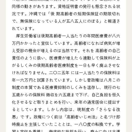
同様の動きがあります。資格証明書の発行も懸念される状
況です。沖縄では「後 期高齢者の短期保険証の期限切れ
で、無保険になっている人が五八五人にのぼる」と報道さ
れています。
厚生労働省は後期高齢者一人当たりの年間医療費が八六
万円かかったと宣伝しています。高齢者になれば病気が増
え受診の機会が増えるのは当然です。それを 高齢者の自己
責任のように扱い、医療費が増えたら連動して保険料が上
がるしくみの後期高齢者医療制度を一日も早く廃止させな
ければなりません。二〇二五年 には一人当たりの保険料は
年一六万円と試算されています。しかし菅政権は八月この
制度の本質である医療費抑制のしくみを温存し、現行の七
五歳からの保険料 徴収を六五歳まで下げ、自己負担を恒久
化させるなど取りまとめを行い、来年の通常国会に提出す
るとしています。しかし内容は、現制度の「さらなる改
悪」で す。政権につく前は「高齢者いじめ法」と名づけ即
時廃止を主張していたこととは、一八〇度の転換です。学
習と宣伝を重視し、徹底的な批判を行い、廃止に向 け大運