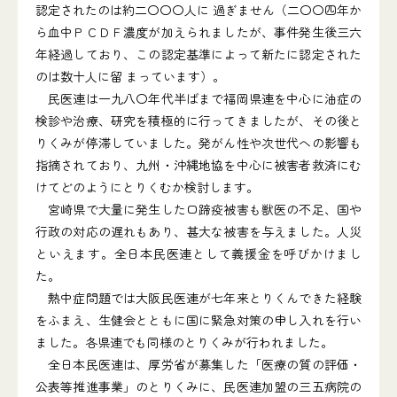
認定されたのは約二〇〇〇人に 過ぎません（二〇〇四年か
ら血中ＰＣＤＦ濃度が加えられましたが、事件発生後三六
年経過しており、この認定基準によって新たに認定された
のは数十人に留 まっています）。
民医連は一九八〇年代半ばまで福岡県連を中心に油症の
検診や治療、研究を積極的に行ってきましたが、その後と
りくみが停滞していました。発がん性や次世代への影響も
指摘されており、九州・沖縄地協を中心に被害者救済にむ
けてどのようにとりくむか検討します。
宮崎県で大量に発生した口蹄疫被害も獣医の不足、国や
行政の対応の遅れもあり、甚大な被害を与えました。人災
といえます。全日本民医連として義援金を呼びかけまし
た。
熱中症問題では大阪民医連が七年来とりくんできた経験
をふまえ、生健会とともに国に緊急対策の申し入れを行い
ました。各県連でも同様のとりくみが行われました。
全日本民医連は、厚労省が募集した「医療の質の評価・
公表等推進事業」のとりくみに、民医連加盟の三五病院の