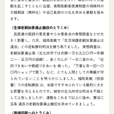
動を起こすとともに当面、後期高齢者医療制度の保険料の
大幅軽減（無料化）や自己負担ゼロ化を求める運動を強め
ます。
（生保老齢加算廃止撤回のとりくみ）
民医連の医師の意見書やＳＷ委員会の実態調査などが大
きく影響し、六月、福岡高裁で「生活保護老齢加算廃止は
違法」との逆転勝利判決を勝ち取りました。 実態調査は、
老齢加算廃止後（北九州市では月額一万七九三〇円＝年額
二一・五万円の減額）、多くの人が「一日二食のみ」「近
所づきあいや親戚づきあいを 絶った」「下着も年一回一〇
〇円ショップで買う」など、とても人間としての尊厳が守
られていないことを明らかにしました。福岡高裁（控訴
審）での逆転勝訴 は、全国ですすめられている裁判に大き
な影響を与えるものです。被告の北九州市は判決を不服と
して上告しましたが、運動をこれまで以上に強め、憲法二
五条 違反の老齢加算廃止撤回を求めていきましょう。
（国保問題へのとりくみ）