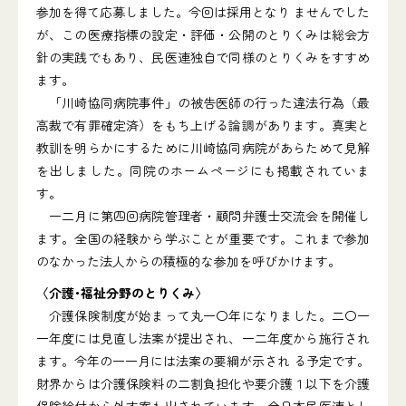
参加を得て応募しました。今回は採用となり ませんでした
が、この医療指標の設定・評価・公開のとりくみは総会方
針の実践でもあり、民医連独自で同様のとりくみをすすめ
ます。
「川崎協同病院事件」の被告医師の行った違法行為（最
高裁で有罪確定済）をもち上げる論調があります。真実と
教訓を明らかにするために川崎協同病院があらためて見解
を出しました。同院のホームページにも掲載されていま
す。
一二月に第四回病院管理者・顧問弁護士交流会を開催し
ます。全国の経験から学ぶことが重要です。これまで参加
のなかった法人からの積極的な参加を呼びかけます。
〈介護･福祉分野のとりくみ〉
介護保険制度が始まって丸一〇年になりました。二〇一
一年度には見直し法案が提出され、一二年度から施行され
ます。今年の一一月には法案の要綱が示され る予定です。
財界からは介護保険料の二割負担化や要介護１以下を介護