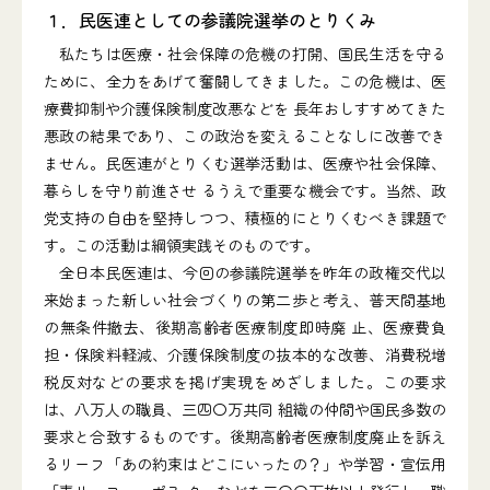
１．民医連としての参議院選挙のとりくみ
私たちは医療・社会保障の危機の打開、国民生活を守る
ために、全力をあげて奮闘してきました。この危機は、医
療費抑制や介護保険制度改悪などを 長年おしすすめてきた
悪政の結果であり、この政治を変えることなしに改善でき
ません。民医連がとりくむ選挙活動は、医療や社会保障、
暮らしを守り前進させ るうえで重要な機会です。当然、政
党支持の自由を堅持しつつ、積極的にとりくむべき課題で
す。この活動は綱領実践そのものです。
全日本民医連は、今回の参議院選挙を昨年の政権交代以
来始まった新しい社会づくりの第二歩と考え、普天間基地
の無条件撤去、後期高齢者医療制度即時廃 止、医療費負
担・保険料軽減、介護保険制度の抜本的な改善、消費税増
税反対などの要求を掲げ実現をめざしました。この要求
は、八万人の職員、三四〇万共同 組織の仲間や国民多数の
要求と合致するものです。後期高齢者医療制度廃止を訴え
るリーフ「あの約束はどこにいったの？」や学習・宣伝用