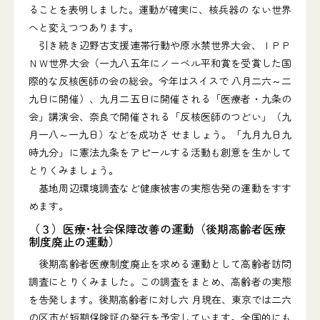
ることを表明しました。運動が確実に、核兵器の ない世界
へと変えつつあります。
引き続き辺野古支援連帯行動や原水禁世界大会、ＩＰＰ
ＮＷ世界大会（一九八五年にノーベル平和賞を受賞した国
際的な反核医師の会の総会。今年はスイスで 八月二六～二
九日に開催）、九月二五日に開催される「医療者・九条の
会」講演会、奈良で開催される「反核医師のつどい」（九
月一八～一九日）などを成功さ せましょう。「九月九日九
時九分」に憲法九条をアピールする活動も創意を生かして
とりくみましょう。
基地周辺環境調査など健康被害の実態告発の運動をすす
めます。
（３）医療･社会保障改善の運動（後期高齢者医療
制度廃止の運動）
後期高齢者医療制度廃止を求める運動として高齢者訪問
調査にとりくみました。この調査をまとめ、高齢者の実態
を告発します。後期高齢者に対し六 月現在、東京では二六
の区市が短期保険証の発行を予定しています。全国的にも