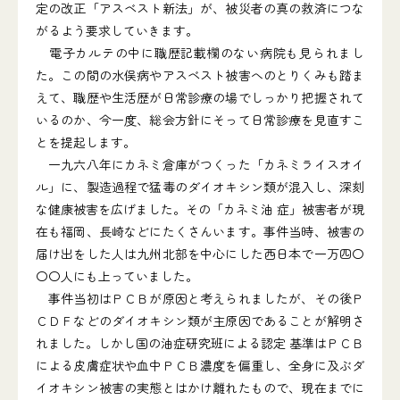
定の改正「アスベスト新法」が、被災者の真の救済につな
がるよう要求していきます。
電子カルテの中に職歴記載欄のない病院も見られまし
た。この間の水俣病やアスベスト被害へのとりくみも踏ま
えて、職歴や生活歴が日常診療の場でしっかり把握されて
いるのか、今一度、総会方針にそって日常診療を見直すこ
とを提起します。
一九六八年にカネミ倉庫がつくった「カネミライスオイ
ル」に、製造過程で猛毒のダイオキシン類が混入し、深刻
な健康被害を広げました。その「カネミ油 症」被害者が現
在も福岡、長崎などにたくさんいます。事件当時、被害の
届け出をした人は九州北部を中心にした西日本で一万四〇
〇〇人にも上っていました。
事件当初はＰＣＢが原因と考えられましたが、その後Ｐ
ＣＤＦなどのダイオキシン類が主原因であることが解明さ
れました。しかし国の油症研究班による認定 基準はＰＣＢ
による皮膚症状や血中ＰＣＢ濃度を偏重し、全身に及ぶダ
イオキシン被害の実態とはかけ離れたもので、現在までに