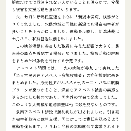
解案だけでは救済されない人がいることも明らかで、今後
も被害者支援活動を強めていきます。
六、七月に新潟民医連を中心に「新潟水俣病」検診がと
りくまれました。水俣地域と同様に新潟でも潜在被害者が
多いことを明らかにしました。運動を反映し、新潟地裁は
七月八日、和解勧告決議を出しました。
この検診活動に参加した職員に与えた影響は大きく、民
医連の原点を確認する機会となりました。検診活動の経験
をまとめた出版物を刊行する予定です。
アスベスト問題では、二九の病院が参加して実施した
「全日本民医連アスベスト多施設調査」の症例検討結果を
まとめました。原発性肺がん八八五例の一二・ 八％に胸膜
プラークが見つかるなど、深刻なアスベスト被害の実態を
明らかにした報告であり、国内外の学会で発表しました。
このような大規模な追跡調査は他 に類を見ないものです。
泉南アスベスト訴訟で勝利判決が出されました。引き続
き被害者救済と裁判支援、国に対しては責任を認めるよう
運動を強めます。とりわけ今秋の臨時国会で審議される予