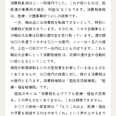
消費税負担は二・一四億円でした。これが倍になれば、民
医連の事業所の場合、利益は なくなります。消費税増税
は、医療・介護事業所つぶしの政策です。
一方、輸出品には消費税を転嫁できないとして、特別に
消費税が免除されています。そのため、トヨタ自動車など
の輸出大企業は巨額の還付金を受け取ってい ます。還付額
は〇八年度でトヨタは三二一九億円、ソニーは一五八七億
円、上位一〇社だけで一兆円以上にものぼります。これら
輸出大企業にとって消費税増税 は、巨額の還付金が自動的
に倍になるということです。
病院の新築移転などの大型投資を計画している法人も少な
くありませんが、七〇億円の投資に対し、掛かる消費税は
七億円となります。消費税増税は「国民生活破壊税」「医
療・福祉破壊税」です。
国民の中には「消費税を上げてでも医療・福祉の充実
を」との声も少なくありません。これは軽視できません。
かつて小泉純一郎首相は「『もうこれ以上、医療・福祉
の予算を削減するのはやめてくれ』という声が上がるまで