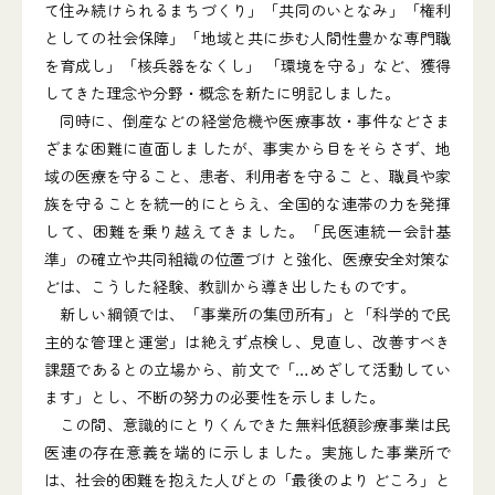
て住み続けられるまちづくり」「共同のいとなみ」「権利
としての社会保障」「地域と共に歩む人間性豊かな専門職
を育成し」「核兵器をなくし」 「環境を守る」など、獲得
してきた理念や分野・概念を新たに明記しました。
同時に、倒産などの経営危機や医療事故・事件などさま
ざまな困難に直面しましたが、事実から目をそらさず、地
域の医療を守ること、患者、利用者を守るこ と、職員や家
族を守ることを統一的にとらえ、全国的な連帯の力を発揮
して、困難を乗り越えてきました。「民医連統一会計基
準」の確立や共同組織の位置づけ と強化、医療安全対策な
どは、こうした経験、教訓から導き出したものです。
新しい綱領では、「事業所の集団所有」と「科学的で民
主的な管理と運営」は絶えず点検し、見直し、改善すべき
課題であるとの立場から、前文で「…めざして活動してい
ます」とし、不断の努力の必要性を示しました。
この間、意識的にとりくんできた無料低額診療事業は民
医連の存在意義を端的に示しました。実施した事業所で
は、社会的困難を抱えた人びとの「最後のより どころ」と