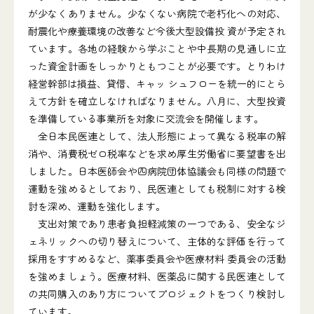
が少なくありません。少なくない病院で老朽化への対応、
耐震化や療養環境の改善など今後大型設備投 資が予定され
ています。各地の経験から学ぶことや中長期の見通しに立
った資金計画をしっかりともつことが必要です。とりわけ
経営幹部は損益、貸借、キャッ シュフローを統一的にとら
えて方針を確立しなければなりません。八月に、大型投資
を準備している事業所を対象に交流会を開催します。
全日本民医連として、法人形態によって異なる税率の解
消や、消費税ゼロ税率などを求め厚生労働省に要望書を出
しました。日本医師会や四病院団体協議会も同様の問題で
運動を強めるとしており、民医連としても税制に対する検
討を深め、運動を強化します。
支出対策であり患者負担軽減策の一つである、安全なジ
ェネリックへの切り替えについて、主体的な評価を行って
採用をすすめるなど、薬事委員会や医療材料 委員会の活動
を強めましょう。医療材料、医薬品に関する民医連として
の共同購入のあり方についてプロジェクトをつくり検討し
ています。