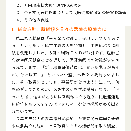
２．共同組織拡大強化月間の成功を
３．全日本民医連理事会として民医連規約改定の提案を準備
４．その他の課題
I．総会方針、新綱領を日々の活動の原動力に
第三九回総会は「みんなで討論し、参加し、つくりあげ
る」という集団と民主主義の力を発揮し、半世紀ぶりに綱
領を改定しました。方針・綱領 ＤＶＤが好評です。医師団
合宿や医局朝会などを通じて、医師集団での討議がすすめ
られています。「新入職員研修時には、聞いた覚えがある
が、それ以来…」 といった中堅、ベテラン職員もいまし
た。若い職員にとっても、事業所がどのように生まれ、何
をめざしてきたのか、めざすのかを学ぶ機会となり、「迷
ったと き、悩んだときには新綱領に立ち返り、民医連運動
に確信をもってすすんでいきたい」などの感想が多く出さ
れています。
今年三三〇人の青年職員が参加した東京民医連国会研修
や広島共立病院の二年目職員による被爆者聞き取り調査、