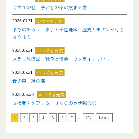
くすりの話 子どもの薬の飲ませ方
2026.07.31
いつでも元気
まちのチカラ 東京・千住地域 歴史とモダンが行き
交うまち
2026.07.31
いつでも元気
スラヴ放浪記 戦争と憎悪 ウクライナはいま
2026.07.31
いつでも元気
青の森 緑の海
2026.06.30
いつでも元気
支援者をケアする ＪＶＣのガザ報告㊦
...
1
2
3
4
5
6
7
254
Next »