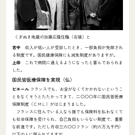
くぎぬき地蔵の加藤広隆住職（左端）と
吉中
収入が低い人が受診したとき、一部負担が免除され
る制度です。国民健康保険にも減免制度がありますが。
上田
これで病院に通えるようになったと喜んでおられま
した。
国民皆医療保障を実現（仏）
ピエール
フランスでも、お金がなくてかかれないというこ
とをなくそうとたたかってきて、二〇〇〇年に国民皆医療
保障制度（ＣＭＬ）がはじまりました。
フランスに住んでいる人なら誰でも保険料を払わなくて
も社会保障を受けられ、自己負担もいらない制度で、重要
な前進です。ただし月収三六〇〇フラン（約六万九千円）
以下の人に限られてますが。