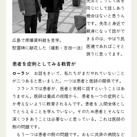
先生とこうして席を
同じにして話しあう
機会はないと思うん
です。先生と身近で
親身になって話がで
きるのは、やはり民
広島で原爆資料館を見学。
医連であればこそと
慰霊碑に献花した（撮影・吉田一法）
誇りに思ってます。
患者を症例としてみる教育が
ローラン
お話をきいて、私たちがまだやれていないこと
が二つあると思いました。一つは患者と医師の関係です。
フランスでは患者が、医者と気軽に話すということはあ
りません。医師は養成の段階から、患者を一つの症例とし
か考えないように教育されるんです。患者を 人間全体とし
てとらえることを学んでいない。そのため患者とそんなに
深くつきあうことは必要ないと思っている。これは医師の
側の問題です。
もう一つは患者の側の問題です。おもに共済の病院など