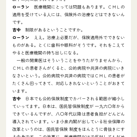
ローラン
医療機関にとっては問題もあります。ＣＭＬの
適用を受けている人には、保険外の治療などはできないん
です。
吉中
制限があるということですか。
ローラン
ええ。治療上必要だが、保険適用外でできない
ものがある。とくに歯科や眼科がそうです。それをこえて
やると医療機関の持ち出しになる。
一般の開業医はそういうことをやりたがりませんから、
ＣＭＬの患者さんがくると、公的病院や共済の病院にいき
なさいという。公的病院や共済の病院ではＣＭＬの患者が
たくさん回ってきて、対応しきれないということがおきて
います。
吉中
日本でも公的保険制度でカバーされる範囲が縮小し
ていってます。日本は、国民皆保険制度が 一九六〇年から
できているんですが、八〇年代以降は患者負担がどんどん
導入されています。いま小泉内閣が出している社会保障の
改革というのは、国民皆保険 制度をほんとうに骨抜きにす
る中身です。この改悪に、医療機関だけで反対してもだめ