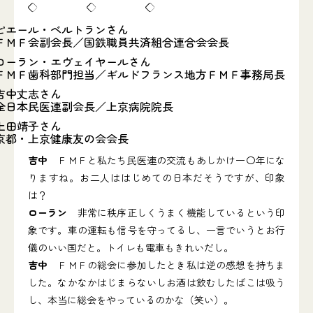
◇ ◇ ◇
ピエール・ベルトランさん
ＦＭＦ会副会長／国鉄職員共済組合連合会会長
ローラン・エヴェイヤールさん
ＦＭＦ歯科部門担当／ギルドフランス地方ＦＭＦ事務局長
吉中丈志さん
全日本民医連副会長／上京病院院長
上田靖子さん
京都・上京健康友の会会長
吉中
ＦＭＦと私たち民医連の交流もあしかけ一〇年にな
りますね。お二人ははじめての日本だそうですが、印象
は？
ローラン
非常に秩序正しくうまく機能しているという印
象です。車の運転も信号を守ってるし、一言でいうとお行
儀のいい国だと。トイレも電車もきれいだし。
吉中
ＦＭＦの総会に参加したとき私は逆の感想を持ちま
した。なかなかはじまらないしお酒は飲むしたばこは吸う
し、本当に総会をやっているのかな（笑い）。