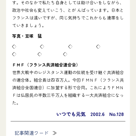
す。そのなかで私たち自身としては助け合いをしながら、
政治や社会も変えていこう、とが んばっています。日本と
フランスは遠いですが、同じ気持ちでこれからも連帯をし
ていきましょう。
写真・豆塚 猛
◇ ◇ ◇ ◇
◇ ◇ ◇
ＦＭＦ（フランス共済組合連合会）
世界大戦中のレジスタンス運動の伝統を受け継ぐ共済組合
の連合体。組合員は四百万人。今回ＦＭＮＦ（フランス共
済組合全国連合）に加盟する形で合同。これによりＦＭＮ
Ｆは仏国民の半数三千万人を組織する一大共済組合になっ
た。
いつでも元気 2002.6 No.128
記事関連ワード