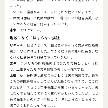
ました。
いろいろ議論があって、まだそれが続いていますが、こ
こは大同団結して民間保険の一〇倍ぐらいの組合員数にな
ってやろうと統合に踏みきったんです。
吉中
それはすごい。
地域になくてはならない病院
ピエール
統合によって、組合員がかかれる共済の医療機
関が一〇倍に増えました。できるだけ質の高い医療を、な
るべく社会保障の料金でやっていきたい。
吉中
自分たちの医療機関は自分たちで持とうという話
は、上田さんたちの共同組織の考えと一緒ですね。
上田
私、民医連と最初のかかわりは夫の病気です。あち
こちの病院を転々としてどんどん悪くなっ てきて、ここに
きたとき、ちょうど吉中先生が外来にいらっしゃった。夫
はなんでも癇たててすごく気むずかしい人でしたが、はじ
めて先生をものすごう信頼し て。それから亡くなるまで、
四年近くお世話になりました。