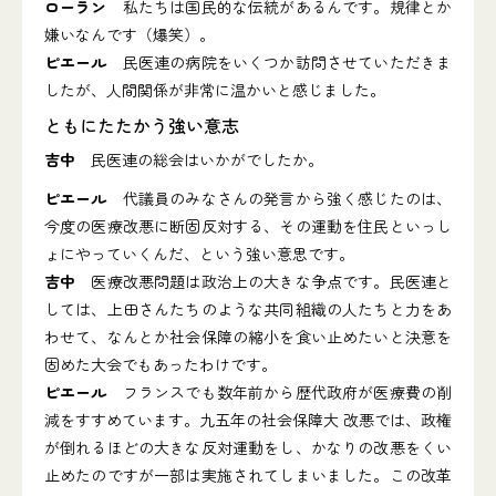
ローラン
私たちは国民的な伝統があるんです。規律とか
嫌いなんです（爆笑）。
ピエール
民医連の病院をいくつか訪問させていただきま
したが、人間関係が非常に温かいと感じました。
ともにたたかう強い意志
吉中
民医連の総会はいかがでしたか。
ピエール
代議員のみなさんの発言から強く感じたのは、
今度の医療改悪に断固反対する、その運動を住民といっし
ょにやっていくんだ、という強い意思です。
吉中
医療改悪問題は政治上の大きな争点です。民医連と
しては、上田さんたちのような共同組織の人たちと力をあ
わせて、なんとか社会保障の縮小を食い止めたいと決意を
固めた大会でもあったわけです。
ピエール
フランスでも数年前から歴代政府が医療費の削
減をすすめています。九五年の社会保障大 改悪では、政権
が倒れるほどの大きな反対運動をし、かなりの改悪をくい
止めたのですが一部は実施されてしまいました。この改革