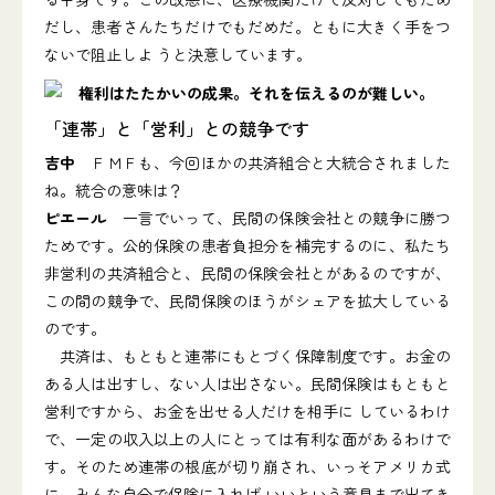
だし、患者さんたちだけでもだめだ。ともに大きく手をつ
ないで阻止しよ うと決意しています。
「連帯」と「営利」との競争です
吉中
ＦＭＦも、今回ほかの共済組合と大統合されました
ね。統合の意味は？
ピエール
一言でいって、民間の保険会社との競争に勝つ
ためです。公的保険の患者負担分を補完するのに、私たち
非営利の共済組合と、民間の保険会社とがあるのですが、
この間の競争で、民間保険のほうがシェアを拡大している
のです。
共済は、もともと連帯にもとづく保障制度です。お金の
ある人は出すし、ない人は出さない。民間保険はもともと
営利ですから、お金を出せる人だけを相手に しているわけ
で、一定の収入以上の人にとっては有利な面があるわけで
す。そのため連帯の根底が切り崩され、いっそアメリカ式
に、みんな自分で保険に入れば いいという意見まで出てき