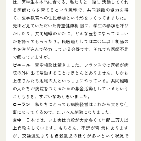
は、医学生を本当に育てる、私たちと一緒に 活動してくれ
る医師たちを育てるという意味で、共同組織の協力を得
て、医学教育への住民参加という形をつくってきました。
先ほど見ていただいた青空健康相 談に、学生の参加を呼び
かけたり、共同組織のかたに、どんな医者になってほしい
かを語ってもらったり。民医連としては二〇年以上相当の
力を注ぎ込んで努力 している分野です。それでも医師不足
で困っていますが。
ピエール
青空相談は驚きました。フランスでは医者が病
院の外に出て活動することはほとんどありません。しかも
上田さんたち地域の人といっしょにやっている。共同組織
の人たちが病院をつくるための募金活動もしているという
こともきき、すごいなあと思いました。
ローラン
私たちにとっても病院経営はこれから大きな仕
事になってくるので、たいへん刺激になりました。
吉中
日本では、いま実は自殺が大変多くて年間三万人以
上自殺をしています。もちろん、不況が背 景にあります
が、交通遺児よりも自殺遺児のほうが多いという状況で