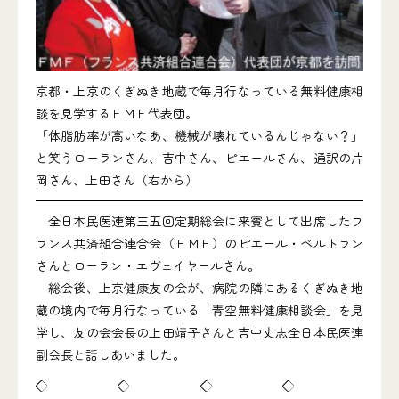
京都・上京のくぎぬき地蔵で毎月行なっている無料健康相
談を見学するＦＭＦ代表団。
「体脂肪率が高いなあ、機械が壊れているんじゃない？」
と笑うローランさん、吉中さん、ピエールさん、通訳の片
岡さん、上田さん（右から）
全日本民医連第三五回定期総会に来賓として出席したフ
ランス共済組合連合会（ＦＭＦ）のピエール・ベルトラン
さんとローラン・エヴェイヤールさん。
総会後、上京健康友の会が、病院の隣にあるくぎぬき地
蔵の境内で毎月行なっている「青空無料健康相談会」を見
学し、友の会会長の上田靖子さんと吉中丈志全日本民医連
副会長と話しあいました。
◇ ◇ ◇ ◇