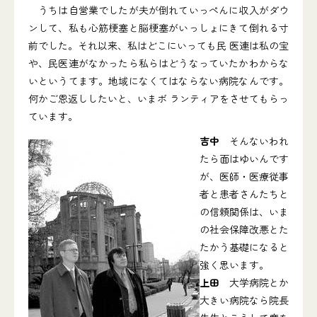
うちは自営業でしたが夫が倒れていっぺんに収入がダウ
ンして、私も心筋梗塞と脳梗塞がいっしょにきて倒れる寸
前でした。それ以来、私はどこにいっても民 医連は私の宝
や、民医連がなかったら私らはどうなっていたかわからな
いというてます。地域になくてはならない病院なんです。
何かご恩返ししたいと、いまボ ランティアをさせてもらっ
ています。
吉中
そんないわれ
たら面はゆいんです
が、医師・医療従事
者と患者さんたちと
の信頼関係は、いま
の社会保障改悪とた
たかう基礎になると
強く思います。
上田
大学病院とか
大きい病院なら院長