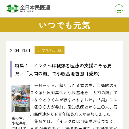
いつでも元気
2004.03.01
いつでも元気
特集１ イラクへは被爆者医療の支援こそ必要
だ／「人間の鎖」で小牧基地包囲【愛知】
一月一七日、降りしきる雪の中、自衛隊のイ
ラク派兵反対集会と小牧基地を「人間の鎖」で
つなぐとりくみが行なわれました。「鎖」には
一四〇〇人が参加。愛知民医連から三〇人、石
川民医連からも青年職員八人が参加しました。
雪の中、
集会では、「イラクには自衛隊派兵でなく、
小松基地
にむけて
日本が先端をゆく被爆者医療などを提供すべ