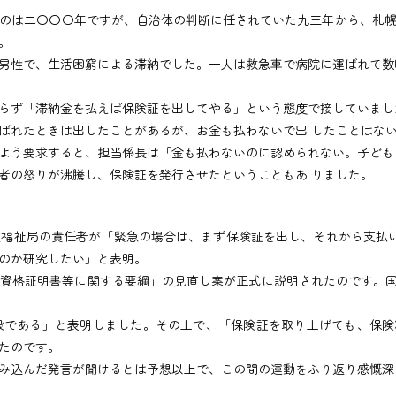
のは二〇〇〇年ですが、自治体の判断に任されていた九三年から、札幌
。
性で、生活困窮による滞納でした。一人は救急車で病院に運ばれて数
ず「滞納金を払えば保険証を出してやる」という態度で接していまし
ばれたときは出したことがあるが、お金も払わないで出 したことはな
う要求すると、担当係長は「金も払わないのに認められない。子ども
者の怒りが沸騰し、保険証を発行させたということもあ りました。
福祉局の責任者が「緊急の場合は、まず保険証を出し、それから支払
のか研究したい」と表明。
資格証明書等に関する要綱」の見直し案が正式に説明されたのです。国
である」と表明しました。その上で、「保険証を取り上げても、保険
たのです。
み込んだ発言が聞けるとは予想以上で、この間の運動をふり返り感慨深