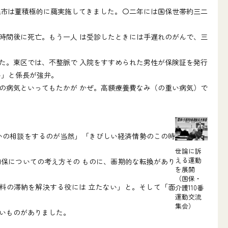
市は蕫積極的に﨟実施してきました。〇二年には国保世帯約三二
時間後に死亡。もう一人 は受診したときには手遅れのがんで、三
た。東区では、不整脈で 入院をすすめられた男性が保険証を発行
い」と係長が強弁。
の病気といってもたかが かぜ。高額療養費なみ（の重い病気）で
いの相談をするのが当然」「きびしい経済情勢のこの時
世論に訴
える運動
保についての考え方その ものに、画期的な転換があり
を展開
（国保・
料の滞納を解決する役には 立たない」と。そして「面
介護110番
運動交流
集会）
いものがありました。