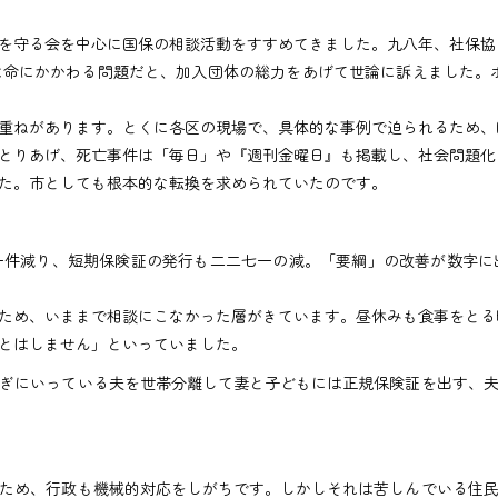
を守る会を中心に国保の相談活動をすすめてきました。九八年、社保協
命にかかわる問題だと、加入団体の総力をあげて世論に訴えました。ポ
ねがあります。とくに各区の現場で、具体的な事例で迫られるため、
りあげ、死亡事件は「毎日」や『週刊金曜日』も掲載し、社会問題化
た。市としても根本的な転換を求められていたのです。
件減り、短期保険証の発行も二二七一の減。「要綱」の改善が数字に
め、いままで相談にこなかった層がきています。昼休みも食事をとる
とはしません」といっていました。
ぎにいっている夫を世帯分離して妻と子どもには正規保険証を出す、夫
ため、行政も機械的対応をしがちです。しかしそれは苦しんでいる住