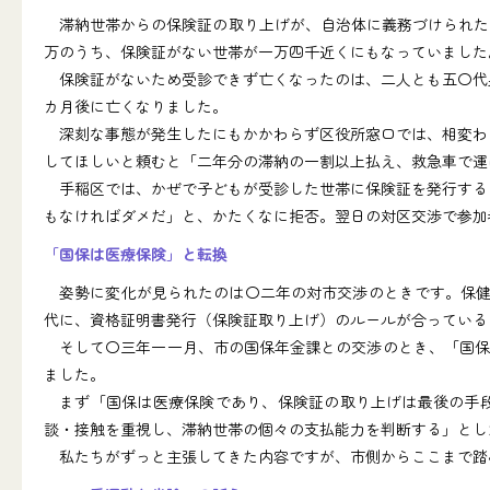
滞納世帯からの保険証の取り上げが、自治体に義務づけられた
万のうち、保険証がない世帯が一万四千近くにもなっていました
保険証がないため受診できず亡くなったのは、二人とも五〇代男
カ月後に亡くなりました。
深刻な事態が発生したにもかかわらず区役所窓口では、相変わら
してほしいと頼むと「二年分の滞納の一割以上払え、救急車で運
手稲区では、かぜで子どもが受診した世帯に保険証を発行するよ
もなければダメだ」と、かたくなに拒否。翌日の対区交渉で参加
「国保は医療保険」と転換
姿勢に変化が見られたのは〇二年の対市交渉のときです。保健
代に、資格証明書発行（保険証取り上げ）のルールが合っている
そして〇三年一一月、市の国保年金課との交渉のとき、「国保
ました。
まず「国保は医療保険であり、保険証の取り上げは最後の手段
談・接触を重視し、滞納世帯の個々の支払能力を判断する」とし
私たちがずっと主張してきた内容ですが、市側からここまで踏