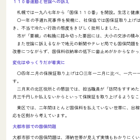
１１０番運動と世論への訴え
札幌では一九八七年から「国保１１０番」を開設。生活と健康
〇一年の手遅れ死事件を契機に、社保協では国保証取り上げは
き、不当で冷たい行政の態度をきびしく批判しました。
市が「要綱」の転換に踏み切った要因には、大小の交渉の積み重
また世論に訴えるなかで地元の新聞やテレビ局でも国保問題をと
改善につながらず、国保料収納率の低下に歯止めがかからなかっ
変化はゆっくりだが着実に
〇四年二月の保険証取り上げは〇三年一二月に比べ、一六一一
す。
二月末の北区役所との懇談では、担当職員が「訪問をすすめたた
月三千円しか払えないからといって保険証を取り上げるようなこ
東区では、二年間ほとんど国保料を払えていない世帯に、出稼
応を区側から考えています。
大都市部での国保問題
大都市部での国保問題は、滞納世帯が見えず実情もわかりにくい