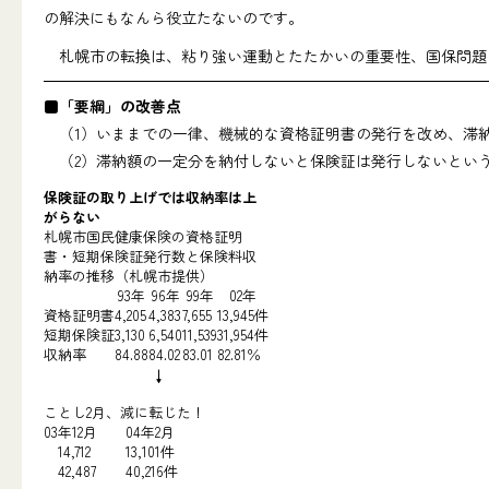
の解決にもなんら役立たないのです。
札幌市の転換は、粘り強い運動とたたかいの重要性、国保問題
■「要綱」の改善点
（1）いままでの一律、機械的な資格証明書の発行を改め、滞
（2）滞納額の一定分を納付しないと保険証は発行しないとい
保険証の取り上げでは収納率は上
がらない
札幌市国民健康保険の資格証明
書・短期保険証発行数と保険料収
納率の推移（札幌市提供）
93年
96年
99年
02年
資格証明書
4,205
4,383
7,655
13,945件
短期保険証
3,130
6,540
11,539
31,954件
収納率
84.88
84.02
83.01
82.81％
↓
ことし2月、減に転じた！
03年12月
04年2月
14,712
13,101件
42,487
40,216件