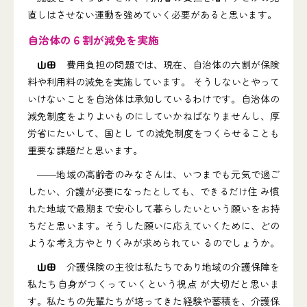
直しはさせない運動を強めていく必要があると思います。
自治体の６割が減免を実施
山田
費用負担の問題では、現在、自治体の六割が保険
料や利用料の減免を実施しています。 そうしないとやって
いけないことを自治体は承知しているわけです。自治体の
減免制度をよりよいものにしていかねばなりませんし、厚
労省にたいして、国とし ての減免制度をつくらせることも
重要な課題だと思います。
――地域の高齢者のみなさんは、いつまでも元気で過ご
したい、介護が必要になったとしても、できるだけ住 み慣
れた地域で最期まで安心して暮らしたいという願いをお持
ちだと思います。そうした願いに応えていくために、どの
ような考え方やとりくみが求められてい るのでしょうか。
山田
介護保険の主役は私たちであり地域の介護保障を
私たち自身がつくっていくという視点 が大切だと思いま
す。私たちの先輩たちが培ってきた経験や蓄積を、介護保