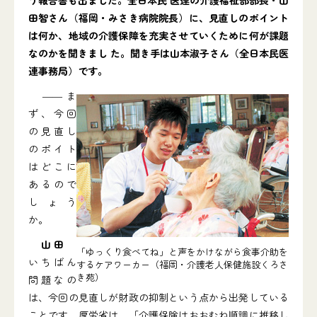
う報告書も出ました。全日本民 医連の介護福祉部部長・山
田智さん（福岡・みさき病院院長）に、見直しのポイント
は何か、地域の介護保障を充実させていくために何が課題
なのかを聞きまし た。聞き手は山本淑子さん（全日本民医
連事務局）です。
――ま
ず、今回
の見直し
のポイト
はどこに
あるので
しょう
か。
山田
「ゆっくり食べてね」と声をかけながら食事介助を
いちばん
するケアワーカー（福岡・介護老人保健施設くろさ
き苑）
問題なの
は、今回の見直しが財政の抑制という点から出発している
ことです。厚労省は、「介護保険はおおむね順調に推移し