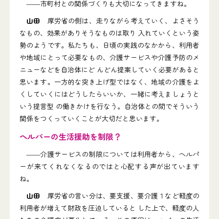
――市町村との関係づくりも大切になってきますね。
山田
厚労省の側は、走りながら考えていく、よさそう
なもの、効果がありそうなものは取り 入れていくという姿
勢のようです。私たちも、日頃の実践のなかから、利用者
や地域にとって必要なもの、介護サービスや介護予防のメ
ニューなどを自治体にど んどん提案していく必要があると
思います。一方的な突き上げ型ではなく、地域の介護をよ
くしていくにはどうしたらいいか、一緒に考えましょうと
いう提言型 の働きかけを行なう。自治体との間でそういう
関係をつくっていくことが大切だと思います。
ヘルパーの生活援助を制限？
――介護サービスの制限については利用者から、ヘルパ
ーが来てくれなくなるのではと心配する声が出ています
ね。
山田
厚労省の言い分は、要支援、要介護１など軽度の
利用者が増えて財政を圧迫していると した上で、軽度の人