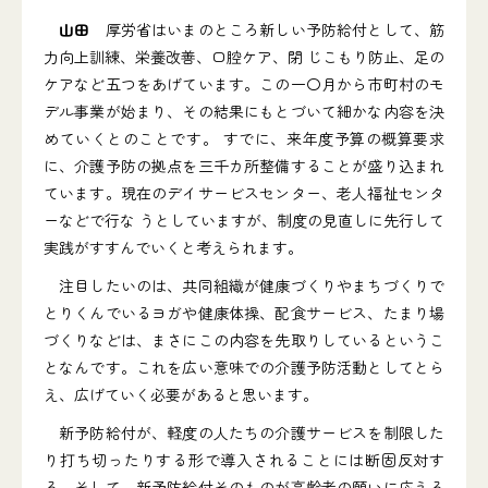
山田
厚労省はいまのところ新しい予防給付として、筋
力向上訓練、栄養改善、口腔ケア、閉 じこもり防止、足の
ケアなど五つをあげています。この一〇月から市町村のモ
デル事業が始まり、その結果にもとづいて細かな内容を決
めていくとのことです。 すでに、来年度予算の概算要求
に、介護予防の拠点を三千カ所整備することが盛り込まれ
ています。現在のデイサービスセンター、老人福祉センタ
ーなどで行な うとしていますが、制度の見直しに先行して
実践がすすんでいくと考えられます。
注目したいのは、共同組織が健康づくりやまちづくりで
とりくんでいるヨガや健康体操、配食サービス、たまり場
づくりなどは、まさにこの内容を先取りしているというこ
となんです。これを広い意味での介護予防活動としてとら
え、広げていく必要があると思います。
新予防給付が、軽度の人たちの介護サービスを制限した
り打ち切ったりする形で導入されることには断固反対す
る、そして、新予防給付そのものが高齢者の願いに応える