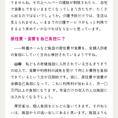
りませんね。その上ヘルパーの援助が制限されたら、 自宅
で食事もできないまま亡くなってしまう方たちが、たくさ
ん出るのではないでしょうか。介護予防だけでは、生活は
支えられません。いままでの介護サービ スがもっと利用で
きるよう求めていかなければならないと思っています。
居住費・食費を自己負担に？
――特養ホームなど施設の居住費や食費を、全額入所者
の負担にしていく方向も検討されているようですね。
山田
私どもの老健施設に入所されている方もぎりぎり
の収入で、食費や利用料の減免を受け て何とか費用を負担
できているという方が圧倒的です。仮に、居住費や食費が
全額自己負担になって、これに利用料が加わると、月一○
万円以上の負担になりま す。年金だけの収入の人は施設に
は入れなくなるでしょう。
厚労省は、個人負担をどんどん強いてきます。そのねら
いは、施設からの追い出しにあると思います。施設よりも