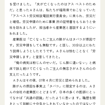
を受けました。「夫が亡くなったのはアス ベストのため
だ」と思ったＡさんは、私たちが福岡県でおこなっていた
「アスベスト労災相談電話実行委員会」に来られ、労災だ
と確信。労災申請のために事業 所の証明書をもらおうと会
社を訪れましたが、担当者から産業医と面談するようにい
われました。
産業医は「亡くなったご主人の肺がんはタバコが原因で
す。労災申請をしても無駄です」と話し、30分以上にわた
り説得しようとしたそうです。Ａさんは怯むことなく「労
災申請します」と宣言してきたと。
「俺の病気は粉じんのせいだ。じん肺に違いない」と病
床で訴え続けて亡くなったご主人の無念さがＡさんの心の
支えだったようです。
Ａさんはその後、07年４月に労災と認められました。
肺がんの原因を事実上「タバコ」に限定するのは、Ａさ
んの会社の産業医にとどまらず、日本の多くの医師にとっ
てなかば「共通の認識」だったように思いま す。職歴を聞
きとって診断に十分生かしきれていなかったのではないで