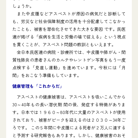
しょうか。
また中皮腫などアスベストが原因の病気だと診断して
も、労災など社会保障制度の活用を十分配慮してこなかっ
たことも、被害を潜在化させてきた大きな要因 です。民医
連が掲げる「疾病を生活と労働の場で捉える」という視点
を貫くことが、アスベスト問題の教訓ともいえます。
全日本民医連の病院・診療所では、中皮腫や肺がん・間
質性肺炎の患者さんのカルテやレントゲン写真をもう一度
点検する「見直し運動」を進めています。今秋には「月
間」をおこなう準備もしています。
健康管理も「これからだ」
アスベストの健康被害は、アスベストを吸いこんでから
30～40年もの長い潜伏期 間の後、発症する特徴がありま
す。日本では１９６０～80年代に大量のアスベストが使用
されており、被害がピークを迎えるのは２０３０～34年ご
ろです。 この５年間に中皮腫による死者が２万人に達する
と予測する研究報告もあります。しかし、健康被害のおそ