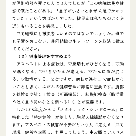
が個別相談を受けた人は３人でしたが「この病院は民商健
診で来たことがある」「息子が小さいときぜ ん息でかかっ
ていた」という方ばかりでした。被災者は私たちのごく身
近にもいることを実感しました。
共同組織にも被災者はいるのではないでしょうか。班で
も学習をおこない、共同組織のネットワークを救済に役立
ててください。
（２）健康管理をすすめよう
アスベストによる症状は、▽息切れがひどくなる、▽胸
が痛くなる、▽せきやたんが増える、▽たんに血が混じ
る、▽動悸がする、などですが、病状が進むま で症状がな
いことも多く、ふだんの健康管理が非常に重要です。胸部
Ｘ線検査や肺ＣＴ検査（断面撮影）、肺機能検査（肺活量
や吐く息の勢いなどを調べる）な どが重要です。
しかし08年度からは「メタボリック・シンドローム」に
特化した「特定健診」が始まり、胸部Ｘ線撮影がなくなり
ます。アスベストの被害が不安だという人 に応える「共同
組織」健診を企画し、利用しましょう。中皮腫はアスベス