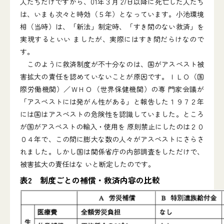
人たちだけですから、01年３月 27日以降に死亡した人たち
は、いまも次々と時効（５年）となっています。小池環境
相（当時）は、「新法」制定時、「すき間のない救済」を
実現するといい ましたが、実際にはすき間だらけなので
す。
このように救済制度が不十分なのは、国がアスベスト被
害拡大の責任を認めていないことが原因です。ＩＬＯ（国
際労働機関）／ＷＨＯ（世界保健機関）の専 門家会議が
「アスベストには発がん性がある」と報告した１９７２年
には国はアスベストの危険性を認識していました。ところ
が国がアスベストの輸入・使用を 原則禁止にしたのは２０
０４年で、この間に膨大な数の人々がアスベストにさらさ
れました。しかし国は関係省庁の内部調査をしただけで、
被害拡大の責任はな いと断定したのです。
表2 制度ごとの補償・救済内容の比較