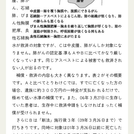
腫、肺が
ん、石綿
肺、びま
ん性胸膜
肥厚、良
性石綿胸
水が救済の対象ですが、Ｃは中皮腫、肺がんしか対象にな
りません。肺がんの認定基 準もＡやＢに比べてかなり厳し
くなっています。同じアスベストによる被害でも救済され
ない人が出るのです。
補償・救済の内容も大きく異なります。表２がその概要
です。Ａと比べてとりわけＣでは、すでに亡くなった方の
場合、遺族に約３００万円の一時金が支払わ れるだけで、
極めて低い水準の補償です。また、06年３月27日に生存し
ていた患者は、生存中に救済申請をしなければまったく補
償が受けられません。
さらにＢは「新法」施行後３年（09年３月26日まで）で
打ちきりです。同時に対象は01年３月26日以前に死亡した