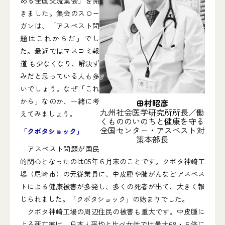
める全国交流集会」を開
きました。集会のスロー
ガンは、「アスベスト問
題はこれからだ」でし
た。最近ではマスコミ報
道 も少なくなり、解決ず
みだと思っている人も多
いでしょう。なぜ「これ
から」なのか、一緒に考
田村昭彦
九州社会医学研究所所長／働
えてみましょう。
くもののいのちと健康を守る
全国センター・アスベスト対
「クボタショック」
策本部長
アスベスト問題が国民
的関心となったのは05年６月末のことです。クボタ神崎工
場（尼崎市）の元従業員に、中皮腫や肺がんなどアスベス
トによる健康被害が多発し、多くの死者が出て、大きく報
じられました。「クボタショック」の始まりでした。
クボタ神崎工場の周辺住民の被害も重大です。中皮腫に
よる死亡率は、日本人平均と比べ女性では最大68・６倍に