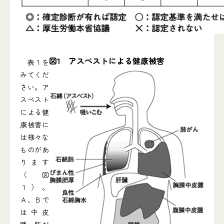
図1 アスベストによる健康被害
表１を
みてくだ
さい。ア
スベスト
による健
康被害に
は様々な
ものがあ
ります
（図
１）。
Ａ、Ｂで
は中皮