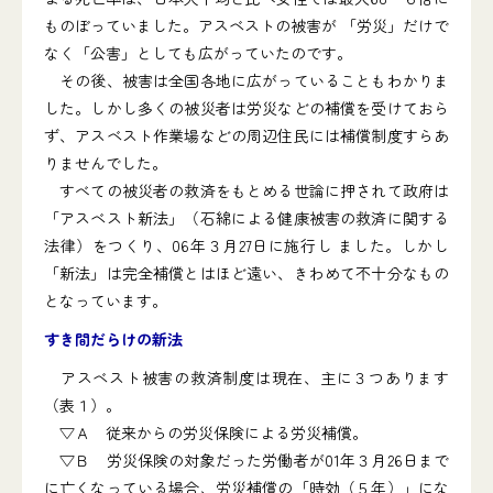
ものぼっていました。アスベストの被害が 「労災」だけで
なく「公害」としても広がっていたのです。
その後、被害は全国各地に広がっていることもわかりま
した。しかし多くの被災者は労災などの補償を受けておら
ず、アスベスト作業場などの周辺住民には補償制度すらあ
りませんでした。
すべての被災者の救済をもとめる世論に押されて政府は
「アスベスト新法」（石綿による健康被害の救済に関する
法律）をつくり、06年３月27日に施行し ました。しかし
「新法」は完全補償とはほど遠い、きわめて不十分なもの
となっています。
すき間だらけの新法
アスベスト被害の救済制度は現在、主に３つあります
（表１）。
▽Ａ 従来からの労災保険による労災補償。
▽Ｂ 労災保険の対象だった労働者が01年３月26日まで
に亡くなっている場合、労災補償の「時効（５年）」にな