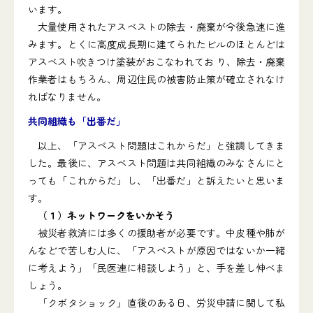
います。
大量使用されたアスベストの除去・廃棄が今後急速に進
みます。とくに高度成長期に建てられたビルのほとんどは
アスベスト吹きつけ塗装がおこなわれてお り、除去・廃棄
作業者はもちろん、周辺住民の被害防止策が確立されなけ
ればなりません。
共同組織も「出番だ」
以上、「アスベスト問題はこれからだ」と強調してきま
した。最後に、アスベスト問題は共同組織のみなさんにと
っても「これからだ」し、「出番だ」と訴えたいと思いま
す。
（１）ネットワークをいかそう
被災者救済には多くの援助者が必要です。中皮種や肺が
んなどで苦しむ人に、「アスベストが原因ではないか一緒
に考えよう」「民医連に相談しよう」と、手を差し伸べま
しょう。
「クボタショック」直後のある日、労災申請に関して私