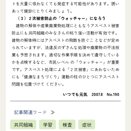
トを大量に吸わなくても発症する可能性があります。誘い
あって健診にとりくみましょ う。
（３）２次被害防止の「ウォッチャー」になろう
建物の解体や産業廃棄物処理にともなうアスベスト被害
防止にも共同組織のみなさんの粘り強い活動が有効です。
建物の解体時にはアスベストの飛散を防ぐこ となどが定め
られていますが、法違反のずさんな処理や廃棄物の不法投
棄も予想されます。適切な作業手順を決めて遵守している
かを点検するなど、市民レベル の「ウォッチャー」が重要
です。アスベスト処理による「２次被害」にあわないため
にも「健康なまちづくり」運動の柱のひとつにアスベスト
問題を位置づけて ください。
いつでも元気 2007.8 No.190
記事関連ワード
共同組織
学習
検査
症状