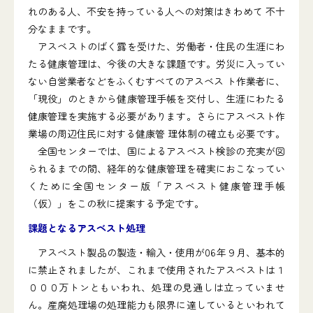
れのある人、不安を持っている人への対策はきわめて 不十
分なままです。
アスベストのばく露を受けた、労働者・住民の生涯にわ
たる健康管理は、今後の大きな課題です。労災に入ってい
ない自営業者などをふくむすべてのアスベス ト作業者に、
「現役」のときから健康管理手帳を交付し、生涯にわたる
健康管理を実施する必要があります。さらにアスベスト作
業場の周辺住民に対する健康管 理体制の確立も必要です。
全国センターでは、国によるアスベスト検診の充実が図
られるまでの間、経年的な健康管理を確実におこなってい
くために全国センター版「アスベスト健康管理手帳
（仮）」をこの秋に提案する予定です。
課題となるアスベスト処理
アスベスト製品の製造・輸入・使用が06年９月、基本的
に禁止されましたが、これまで使用されたアスベストは１
０００万トンともいわれ、処理の見通しは立っていませ
ん。産廃処理場の処理能力も限界に達しているといわれて