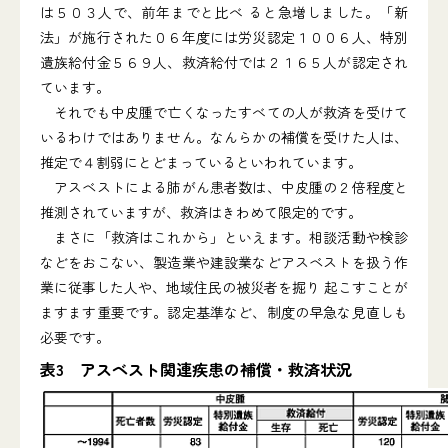
は５０３人で、前年までと比べ ると急増しました。「新
法」が施行された０６年度には労災認定１００６人、特別
遺族給付金５６９人、救済給付では２１６５人が認定され
ています。
それでも中皮腫で亡くなったすべての人が救済を受けて
いるわけではありません。なんらかの補償を受けた人は、
推定で４割弱にとどまっているといわれています。
アスベストによる肺がん患者数は、中皮腫の２倍程度と
推測されていますが、救済はきわめて限定的です。
まさに「救済はこれから」といえます。相談活動や検診
などをおこない、製造業や建設業などアスベストを扱う作
業に従事した人や、地域住民の被災者を掘り 起こすことが
ますます重要です。認定基準など、制度の早急な見直しも
必要です。
表3 アスベスト関連疾患の補償・救済状況