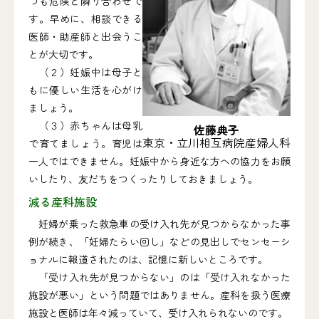
つも危険と隣り合わせで
す。早めに、相談できる
医師・助産師と出会うこ
とが大切です。
（２）妊娠中は母子と
もに優しい生活を心がけ
ましょう。
（３）赤ちゃんは母乳
佐藤典子
東京・立川相互病院産婦人科
で育てましょう。育児は
一人ではできません。妊娠中から身近な方への協力をお願
いしたり、友だちをつくったりしておきましょう。
減る産科施設
妊婦が乗った救急車の受け入れ先が見つからなかった事
例が続き、「妊婦たらい回し」などの見出しでセンセーシ
ョナルに報道されたのは、記憶に新しいところです。
「受け入れ先が見つからない」のは「受け入れなかった
施設が悪い」という問題ではありません。産科を扱う医療
施設と医師は年々減っていて、受け入れられないのです。