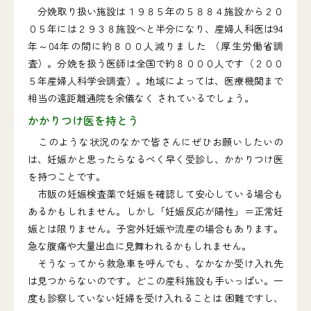
分娩取り扱い施設は１９８５年の５８８４施設から２０
０５年には２９３８施設へと半分になり、産婦人科医は94
年～04年の間に約８００人減りました （厚生労働省調
査）。分娩を扱う医師は全国で約８０００人です（２００
５年産婦人科学会調査）。地域によっては、医療機関まで
相当の遠距離通院を余儀なく されているでしょう。
かかりつけ医を持とう
このような状況のなかで皆さんにぜひお願いしたいの
は、妊娠かと思ったらなるべく早く受診し、かかりつけ医
を持つことです。
市販の妊娠検査薬で妊娠を確認して安心している場合も
あるかもしれません。しかし「妊娠反応が陽性」＝正常妊
娠とは限りません。子宮外妊娠や流産の場合もあります。
急な腹痛や大量出血に見舞われるかもしれません。
そうなってから救急車を呼んでも、なかなか受け入れ先
は見つからないのです。どこの産科施設も手いっぱい。一
度も診察していない妊婦を受け入れることは 困難ですし、