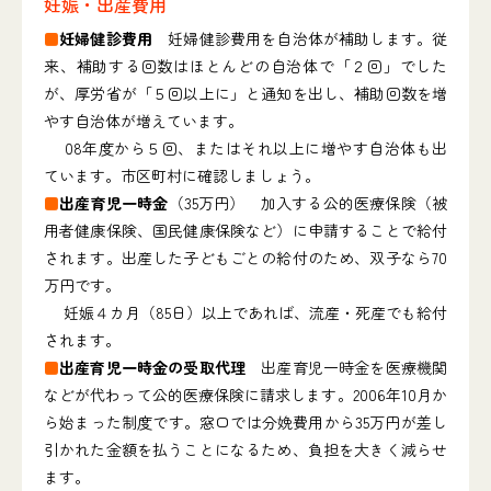
妊娠・出産費用
■
妊婦健診費用
妊婦健診費用を自治体が補助します。従
来、補助する回数はほとんどの自治体で「２回」でした
が、厚労省が「５回以上に」と通知を出し、補助回数を増
やす自治体が増えています。
08年度から５回、またはそれ以上に増やす自治体も出
ています。市区町村に確認しましょう。
■
出産育児一時金
（35万円） 加入する公的医療保険（被
用者健康保険、国民健康保険など）に申請することで給付
されます。出産した子どもごとの給付のため、双子なら70
万円です。
妊娠４カ月（85日）以上であれば、流産・死産でも給付
されます。
■
出産育児一時金の受取代理
出産育児一時金を医療機関
などが代わって公的医療保険に請求します。2006年10月か
ら始まった制度です。窓口では分娩費用から35万円が差し
引かれた金額を払うことになるため、負担を大きく減らせ
ます。