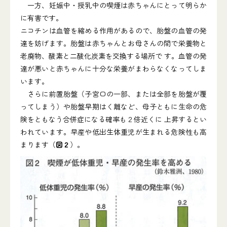
一方、妊娠中・授乳中の喫煙は赤ちゃんにとって明らか
に有害です。
ニコチンは血管を縮める作用があるので、胎盤の血管の発
達を妨げます。胎盤は赤ちゃんとお母さんの間で栄養物と
老廃物、酸素と二酸化炭素を交換する場所で す。血管の発
達が悪いと赤ちゃんに十分な栄養がまわらなくなってしま
います。
さらに前置胎盤（子宮口の一部、または全部を胎盤が覆
ってしまう）や胎盤早期はく離など、母子ともに生命の危
険をともなう合併症になる確率も２倍近くに 上昇するとい
われています。早産や低出生体重児が生まれる危険性も高
まります（
図２
）。