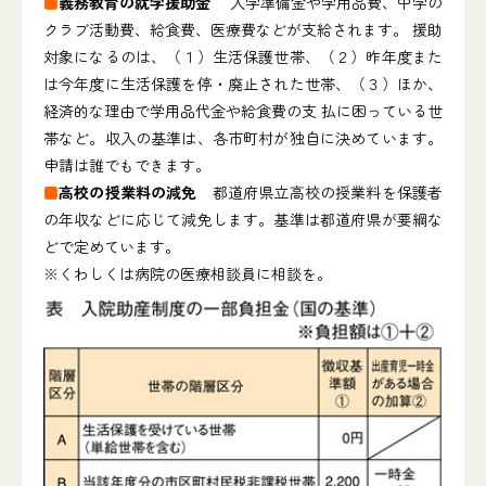
■
義務教育の就学援助金
入学準備金や学用品費、中学の
クラブ活動費、給食費、医療費などが支給されます。 援助
対象になるのは、（１）生活保護世帯、（２）昨年度また
は今年度に生活保護を停・廃止された世帯、（３）ほか、
経済的な理由で学用品代金や給食費の支 払に困っている世
帯など。収入の基準は、各市町村が独自に決めています。
申請は誰でもできます。
■
高校の授業料の減免
都道府県立高校の授業料を保護者
の年収などに応じて減免します。基準は都道府県が要綱な
どで定めています。
※くわしくは病院の医療相談員に相談を。