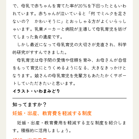
で、母乳で赤ちゃんを育てた率が20％を下回ったともいわ
れています。赤ちゃんが泣いていると「何 でミルクを足さ
ないの？ かわいそうに」とおっしゃる方がよくいらっし
ゃいます。乳業メーカーと病院が主導して母乳育児を妨げ
てしまった負の遺産です。
しかし最近になって母乳育児の大切さが見直され、科学
的研究がすすんできました。
母乳育児は母子間の愛情や信頼を育み、お母さんが自信
をもって育児にとりくめるようになる、大きなきっかけと
なります。娘さんの母乳育児を先輩方もあたたかくサポー
トしていただきたいと思います。
イラスト・いわまみどり
知ってますか？
妊娠・出産、教育費を軽減する制度
妊娠・出産・教育費用を軽減する主な制度を紹介しま
す。積極的に活用しましょう。