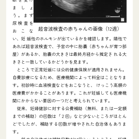
ましょ
う。まず
尿検査を
超音波検査の赤ちゃんの画像（12週）
おこな
い、妊 娠性のホルモンが出ているかを確認します。陽性で
あれば超音波検査で、子宮の中に胎嚢（赤ちゃんが育つ部
屋）があるか、胎嚢の大きさは最終月経から推定さ れる大
きさと一致しているかどうかを見ます。
ところで正常妊娠には公的健康保険が適用されません。
自費診療になるため、医療機関によって料金はことなりま
す。初診時に血液検査などをおこなうと、 けっこう高額の
医療費がかかることがあります。これが妊娠しても医療機
関にかからない要因の一つだと考えられています。
従来、妊婦健診に対する公費補助（無料、または一定額
までの補助）の回数は「２回」など少ないところがほとん
どでしたが、補助する回数が増やされた自治体もありま
す。