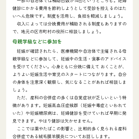
一部の自治体では補助回数が14回というところも。妊婦
健診にかかる費用を節約しようとして受診を控えるのはた
いへん危険です。制度を活用し、負担を軽減しましょう。
収入によっては分娩費用が補助される制度もありますの
で、地元の区市町村の役所に相談しましょう。
母親学級などに参加を
妊娠が確認されたら、医療機関や自治体で主催される母
親学級などに参加して、妊娠中の生活・食事のアドバイス
を受けてください。心身ともに分娩に備えて おくことが、
よりよい妊娠生活や育児のスタートにつながります。自分
の身体を注意深く観察し、気になることがあれば相談しま
しょう。
ただ、産科の合併症の多くは自覚症状が乏しいという特
徴があります。妊娠高血圧症候群（妊娠中毒症といわれて
いた）や妊娠糖尿病は、妊婦健診を受けていれば早期に発
見できます。やはり健診は欠かせません。
ここでは薬やたばこの影響と、比較的多く見られる産科
合併症である絨毛膜羊膜炎についてお話しします。