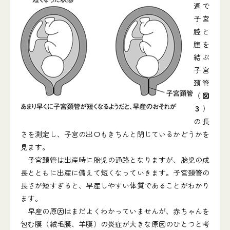
週で
子宮
腔と
腟を
結ぶ
子宮
頚管
（
図
３
）
の長
さを測定し、子宮の出口もきちんと閉じているかどうかを
見ます。
子宮頚管は出産時に胎児の通路となりますが、胎児の成
長とともに出産に備えて短くなっていきます。子宮頚管の
長さが短すぎると、早産しやすい体質であることがわかり
ます。
早産の原因はまだよくわかっていませんが、赤ちゃんを
包む膜（絨毛膜、羊膜）の炎症が大きな原因のひとつと考