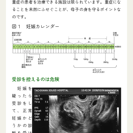
重症の患者を治療できる施設は限られています。重症にな
ることを未然にふせぐことが、母子の身を守るポイントな
のです。
図１ 妊娠カレンダー
受診を控えるのは危険
妊娠を
疑ったら
受診をし
て、正常
妊娠かど
うかの診
断を受け