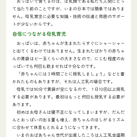
おっぱいで育てるのは、ほ乳類である私たち人間にとっ
て当たり前のことですが、いまの日本では簡単ではありま
せん。母乳育児に必要な知識・技術の伝達と周囲のサポー
トが少ないからです。
自信につながる母乳育児
おっぱいは、赤ちゃんが生まれたらすぐにシャーシャー
と出てくるわけではありません。生まれたばかりの赤ちゃ
んの胃袋はビー玉くらいの大きさなので、にじむ程度のお
っぱいでも何回も飲ませれば十分なのです。
「赤ちゃんには３時間ごとに授乳しましょう」などと書
かれたものもありますが、それは人工乳の場合です。
母乳では90分で胃袋が空になるので、１日10回以上授乳
する必要があります。最初はもっと何回も授乳する必要が
あります。
初めはお母さんは寝不足になってしまいますが、だんだ
んとおっぱいの出る量も増え、赤ちゃんのほしがるリズム
に合わせて休息もとれるようになってきます。
いまのおばあちゃん世代が出産したころは人工乳全盛期