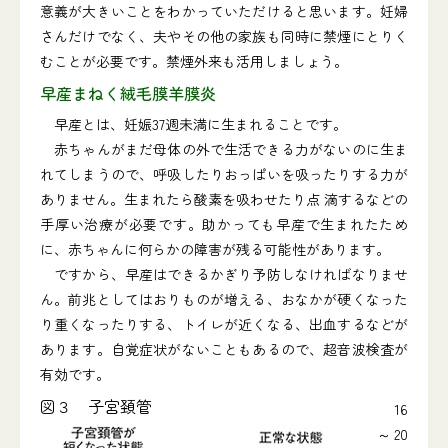
意義が大きいことをわかっていただけると思います。妊婦
さんだけでなく、夫やその他の家族も同時に禁煙にとりく
むことが必要です。禁煙外来も活用しましょう。
早産まねく絨毛膜羊膜炎
早産とは、妊娠37週未満に生まれることです。
赤ちゃんがまだ母体の外で生活できる力がないのに生ま
れてしまうので、呼吸したりおっぱいを吸ったりする力が
ありません。生まれたら酸素を吸わせたり点 滴するなどの
手厚い治療が必要です。助かっても早産で生まれたため
に、赤ちゃんに何らかの障害が残る可能性があります。
ですから、早産はできるかぎり予防しなければなりませ
ん。前兆としてはおりものが増える、おなかが硬くなった
り重くなったりする、トイレが近くなる、出血するなどが
あります。自覚症状がないこともあるので、超音波検査が
有効です。
図３ 子宮頚管
16
～20