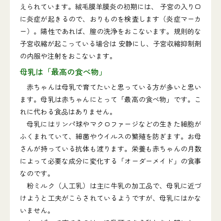
えられています。絨毛膜羊膜炎の初期には、 子宮の入り口
に炎症が起きるので、おりものを検査します（炎症マーカ
ー）。陽性であれば、腟の洗浄をおこないます。規則的な
子宮収縮が起こっている場合は 安静にし、子宮収縮抑制剤
の内服や注射をおこないます。
母乳は「最高の食べ物」
赤ちゃんは母乳で育てたいと思っている方が多いと思い
ます。母乳は赤ちゃんにとって「最高の食べ物」です。こ
れに代わる食品はありません。
母乳にはリンパ球やマクロファージなどの生きた細胞が
ふくまれていて、細菌やウイルスの繁殖を防ぎます。お母
さんが持っている抗体も渡ります。栄養も赤ちゃんの月数
によって必要な成分に変化する「オーダーメイド」の食事
なのです。
粉ミルク（人工乳）は主に牛乳の加工品で、母乳に近づ
けようと工夫がこらされているようですが、母乳にはかな
いません。