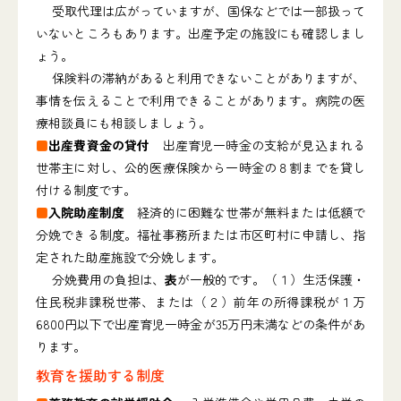
受取代理は広がっていますが、国保などでは一部扱って
いないところもあります。出産予定の施設にも確認しまし
ょう。
保険料の滞納があると利用できないことがありますが、
事情を伝えることで利用できることがあります。病院の医
療相談員にも相談しましょう。
■
出産費資金の貸付
出産育児一時金の支給が見込まれる
世帯主に対し、公的医療保険から一時金の８割までを貸し
付ける制度です。
■
入院助産制度
経済的に困難な世帯が無料または低額で
分娩できる制度。福祉事務所または市区町村に申請し、指
定された助産施設で分娩します。
分娩費用の負担は、
表
が一般的です。（１）生活保護・
住民税非課税世帯、または（２）前年の所得課税が１万
6800円以下で出産育児一時金が35万円未満などの条件があ
ります。
教育を援助する制度