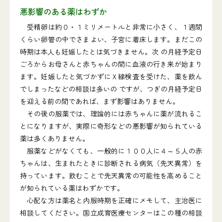
悪影響のある薬はわずか
受精卵は約０・１ミリメートルと非常に小さく、１週間
くらい卵管の中でさまよい、子宮に着床します。まだこの
時期は本人も妊娠したとは気づきません。次 の月経予定日
ごろからお母さんと赤ちゃんの間に血液の行き来が始まり
ます。妊娠したと気づかずにＸ線検査を受けた、薬を飲ん
でしまったなどの相談は多いの ですが、つぎの月経予定日
を迎える前の間であれば、まず影響はありません。
その後の服薬では、理論的には赤ちゃんに薬が流れるこ
とになりますが、実際に奇形などの悪影響が知られている
薬は多くありません。
服薬などがなくても、一般的に１００人に４～５人の赤
ちゃんは、生まれたときに診断される病気（先天異常）を
持っています。飲むことで先天異常の可能性を高めること
が知られている薬はわずかです。
心配な方は薬名と内服時期を正確にメモして、主治医に
相談してください。国立成育医療センターはこの種の相談