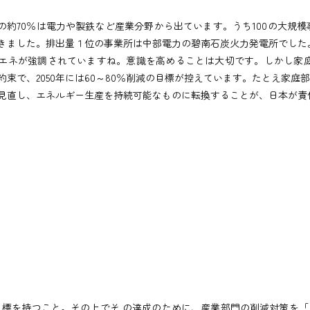
の約70％は電力や製鉄など産業分野から出ています。うち100の大規模
きました。排出量１位の事業所は中部電力の碧南石炭火力発電所でした
ネが強調されていますね。意識を高めることは大切です。しかし家庭部
年の約束で、2050年には60～80％削減の目標が控えています。たとえ
直し、エネルギー生産を持続可能なものに転換することが、日本が責
期目標を持つこと。その上でそ の達成のために、産業部門の削減対策を