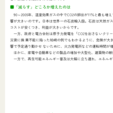
■「減らす」どころか増えたのは
90～2005年、温室効果ガスの中でCO2の排出が11％と最も増
響が大きいのです。日本は世界一の石炭輸入国。石炭は天然ガス
コストが安くつき、利益が大きいからです。
一方、政府と電力会社は原子力発電を「CO2を出さないクリ
災後に操 業不能に陥った柏崎の例でもわかるように、危険が大
響で予定通り動かせ ないために、火力発電所などの運転時間が増
ほかに、家電や自動車などの製品の増加や大型化、建築物の断
一方で、再生可能エネルギー普及は大幅に立ち遅れ、エネルギ