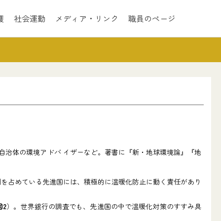
護
社会運動
メディア・リンク
職員のページ
、自治体の環境アドバ イザーなど。著書に『新・地球環境論』『地
割を占めている先進国には、積極的に温暖化防止に動く責任があり
図2
）。世界銀行の調査でも、先進国の中で温暖化対策のすすみ具