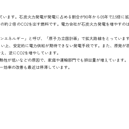
えています。石炭火力発電が発電に占める割合が90年から05年で2.5倍に
の約２倍のCO2を出す燃料です。電力会社が石炭火力発電を増やすの
ーンエネルギー」と呼び、「原子力立国計画」で拡大路線をとっていま
きい上、安定的に電力供給が期待できない発電手段です。また、原発が
え、逆にCO2を増やしています。
熱性が低いなどの原因で、家庭や運輸部門でも排出量が増えています。
ー効率の改善も最近は停滞しています。