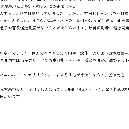
の環境税（炭素税）の導入などが必要です。
するかと世界は期待していました。しかし、福田ビジョンは中期目標
出せませんでした。ＮＧＯが温暖化防止の足を引っ張 る国に贈る「化石
低さや普及促進制度がないことがあげられます。原発の財源は電源開発
も多いでしょう。個人で省エネしたり国や自治体によりよい環境政策を
先進国では市民のリードで再生可能エネルギー普及を進め、政策も変わ
たエネルギーシナリオです。いまより生活が不便にならず、脱原発をしながら
電所づくりに参加した人たちが、国内に約３万人いて、全国約200カ
市民がいます。