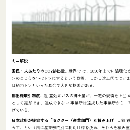
ミニ解説
国民１人あたりのCO2排出量…
世界で は、2050年までに温
ンのところを1～2トンにするという目標。 しかし途上国ではい
は約20トンといった具合で大きな格差がある。
排出権取引制度…
温 室効果ガスの排出量が、一定の規模を上回
として売却でき、達成できない 事業所は達成した事業所から「
げている。
日本政府が提案する「セクター（産業部門）別積み上げ」…
鋼 
らす、という風に産業部門別に相対目標を決め、それらを積み重