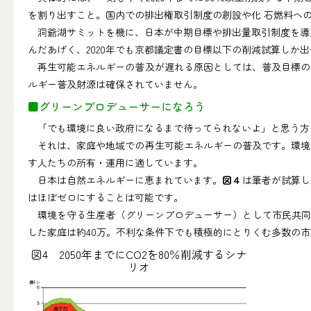
を割り出すこと。国内での排出権取引制度の創設や化 石燃料へ
洞爺湖サミットを機に、日本が中期目標や排出量取引制度を導入
んだあげく、2020年でも京都議定書の目標以下の削減試算しか
再生可能エネルギーの普及が遅れる原因としては、普及目標の
ルギー普及財源は確保されていません。
■グリーンプロデューサーになろう
「でも環境に良い政府になるまで待ってられないよ」と思う方
それは、家庭や地域での再生可能エネルギーの普及です。環境
す人たちの所有・運用に適しています。
日本は自然エネルギーに恵まれています。
図４
は筆者が試算し
はほぼゼロにすることは可能です。
環境を守る生産者（グリーンプロデューサー）として市民共同発
した家庭は約40万。不利な条件下でも積極的にとりくむ多数の
図4 2050年までにCO2を80％削減するシナ
リオ