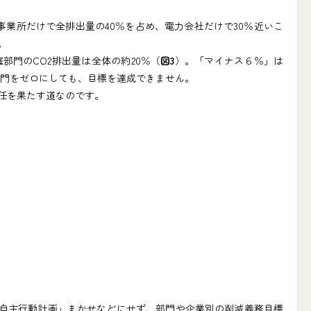
事業所だけで全排出量の40％を占め、電力会社だけで30％近いこ
。
門のCO2排出量は全体の約20％（
図3
）。「マイナス６％」は
家庭部門をゼロにしても、目標を達成できません。
任を果たす道なのです。
「自主行動計画」まかせなどにせず、部門や企業別の削減義務目標