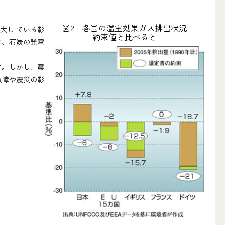
図2 各国の温室効果ガス排出状況
拡大し ている影
約束値と比べると
は、石炭の発電
す。しかし、震
故障や震災の影