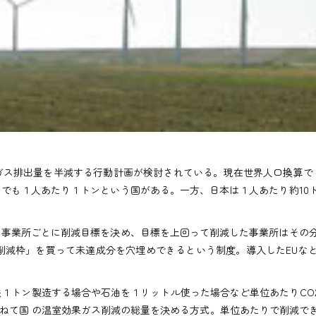
暖化ガス排出量を半減する行動計画が検討されている。現在世界人口換算で
までも１人あたり１トンという国がある。一方、日本は１人あたり約10
る事業所ごとに削減目標を決め、目標を上回って削減した事業所はその
削減枠」を買って未達成分を穴埋めできるという制度。導入したEUな
鉄１トン製造する場合や石油を１リットル使った場合など単位あたりCO
ねて国 の温室効果ガス削減の総量を決める方式。単位あたりで削減で