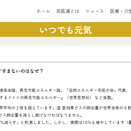
ホーム
民医連とは
ニュース
医療・介
いつでも元気
すすまないのはなぜ？
環境保全論、再生可能エネルギー論。「自然エネルギー市民の会」代表
するドイツの再生可能エネルギー』（世界思想社） など多数。
界平均の２倍を超えています。温 室効果ガスの排出量が世界全体の８
果ガス排出量を減らし続けなければなりません。
６％減らす」と約束しました。しかし、実際は7.8％も増やしています（