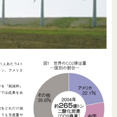
図1 世界のCO2排出量
１人あたり4ト
─国別の割合─
トン、アメリカ
分を「削減枠」
どでは成果をあ
2をどれだけ減
きても生産量や