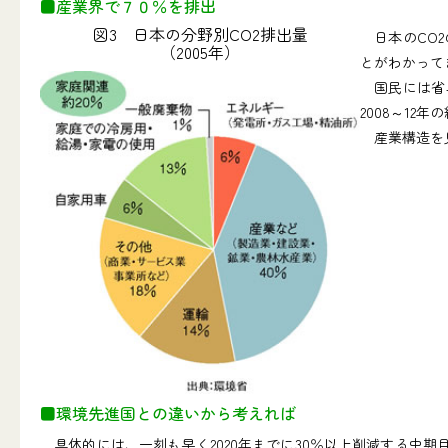
■産業界で７０％を排出
図3 日本の分野別CO2排出量
日本のCO2
（2005年）
とがわかって
国民には省エ
2008～12
産業構造を見
■環境先進国との違いから考えれば
具体的には、一刻も早く2020年までに30％以上削減する中