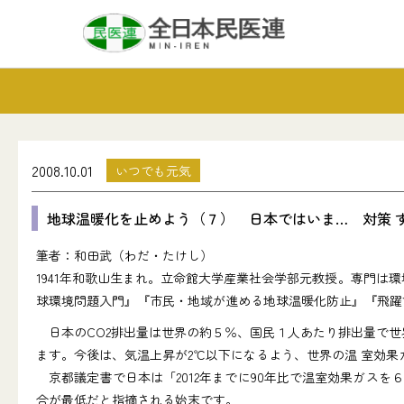
2008.10.01
いつでも元気
地球温暖化を止めよう（７） 日本ではいま… 対策 
筆者：和田武（わだ・たけし）
1941年和歌山生まれ。立命館大学産業社会学部元教授。専門は
球環境問題入門』『市民・地域が進める地球温暖化防止』『飛躍
日本のCO2排出量は世界の約５％、国民１人あたり排出量で世
ます。今後は、気温上昇が2℃以下になるよう、世界の温 室効
京都議定書で日本は「2012年までに90年比で温室効果ガスを
合が最低だと指摘される始末です。