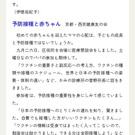
す。
（伊徳佐紀子）
予防接種と赤ちゃん
京都・西京健康友の会
初めての赤ちゃんを迎えたママの心配は、子どもの成長
と予防接種ではないでしょうか。
九月二六日、区役所を会場に医療懇談会をしました。土
曜日なのでパパの参加も期待して。
「ワクチンの重要さと副反応への考え方、ワクチンの種
類や接種のスケジュール、世界と日本の予防接種への姿
勢・体制の違い」など、かみの診療所の菅野所長に話をき
きました。
参加者は、予防接種の重要性を身にしみて感じていまし
た。
「日本の予防接種へのとりくみの遅れを知り、驚きまし
た。自費でも接種した方がいいワクチンもたくさん…」
「ワクチンの情報は受身ではまったく入ってこ ないので、
勉強会は助かりました。できる分は全部接種しよう」など