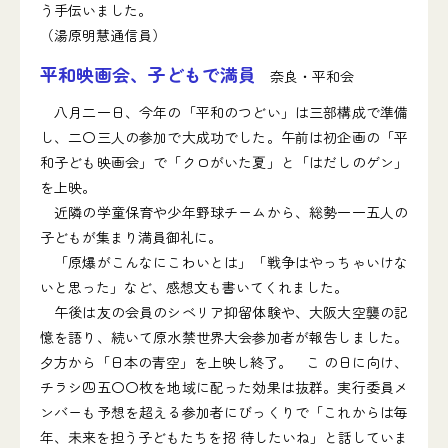
う手伝いました。
（湯原明慧通信員）
平和映画会、子どもで満員
奈良・平和会
八月二一日、今年の「平和のつどい」は三部構成で準備
し、二〇三人の参加で大成功でした。午前は初企画の「平
和子ども映画会」で「クロがいた夏」と「はだしのゲン」
を上映。
近隣の学童保育や少年野球チームから、総勢一一五人の
子どもが集まり満員御礼に。
「原爆がこんなにこわいとは」「戦争はやっちゃいけな
いと思った」など、感想文も書いてくれました。
午後は友の会員のシベリア抑留体験や、大阪大空襲の記
憶を語り、続いて原水禁世界大会参加者が報告しました。
夕方から「日本の青空」を上映し終了。 こ の日に向け、
チラシ四五〇〇枚を地域に配った効果は抜群。実行委員メ
ンバーも予想を超える参加者にびっくりで「これからは毎
年、未来を担う子どもたちを招 待したいね」と話していま