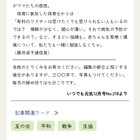
がママたちの感想。
保育に参加した保育士からは
「有料のワクチンは受けたくても受けられない人もいるの
では？ 情報が少なく、関心が薄い。それで病気の予防が
できるの？」など、するどい指摘も。赤ちゃんを取巻く環
境について、私たちも一緒に勉強しなくちゃ。
（藤井貞子通信員）
各地のとりくみをお寄せください。編集の都合上短くする
場合がありますが、三〇〇字で、写真もつけてください。
毎月の締め切りは七日ごろです。
いつでも元気12月号No.218より
記事関連ワード
友の会
平和
戦争
生協