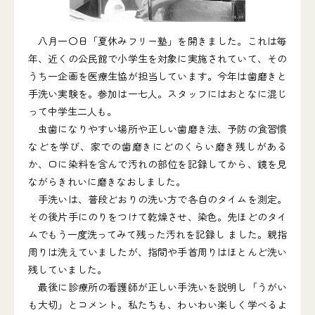
八月一〇日「夏休みフリー塾」を開きました。これは毎
年、近くの公民館で小学生を対象に実施されていて、その
うち一企画を医療生協が担当しています。今年は歯磨きと
手洗い実験を。参加は一七人。スタッフにはおとなに混じ
って中学生二人も。
虫歯になりやすい場所や正しい歯磨き法、予防の食習慣
などを学び、家での歯磨きにどのくらい磨き残しがある
か、口に染料を含んで汚れの部位を記録してから、鏡を見
ながらきれいに磨きなおしました。
手洗いは、普段どおりの洗い方で各自のタイムを測定。
その後片手にのりをつけて乾燥させ、染色。先ほどのタイ
ムでもう一度洗ってみて残った汚れを記録し ました。親指
周りは洗えていましたが、指間や手首周りはほとんど洗い
残していました。
最後に診療所の看護師が正しい手洗いを説明し「うがい
も大切」とコメント。私たちも、わいわい楽しく学べるよ